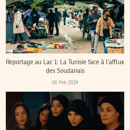
Reportage au Lac 1: La Tunisie face à l’afflux
des Soudanais
06
Feb
2024