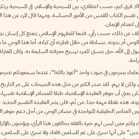
ك فرق كبير، حسب اعتقادي، بين المسيحية والإسلام. في المسيحية يرتكز 
 تفسير الكتاب المقدس من الأمور الحساسة. ومهما قال المرء عن هذا ا
ى انعدام الإيمان.
تلف عن ذلك، حسب رأيي. فتبعا للمفهوم الإسلامي يتمتع كل إنسان بصِ
بالوحي أم بدونه. ببساطة من خلال فطرته أي كيانه. أما هذا الوحي ما ه
ل إلى الله، حتى يتسنى للمرء ترسيخ معرفته السليمة به. وكان المعتزلة
راحة.
العلماء يصرخون في صوت واحد “أعوذ بالله!”، عندما يسمعونكم تصر
ولكن لا يهم. لقد صدر الكثير من مثل هذه الصيحات على مر التاريخ ال
كن يعني أن جوهر العقيدة الإسلامية، طبقا للمصادر الإسلامية نفسها،
دونه. هذه نقطة مهمة جدا. من ثَم، فلن يضر العقيدة التفسير الجديد 
يبين العناصر الحقيقية المتواجدة في مصادر الوحي من أجل دعم جوهر ال
 وكثير ممن ليس لهم خبرة بالفقه يخالفون هذا الرأي، ويؤمنون بالإكراه
 الدين” على أنها تسري على غير المسلمين فقط، ولا تسري على المسلمين،