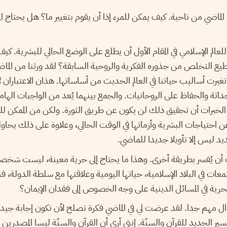
لماضي من ناحية. كيف يمكن للمرء إذا أن يقوم بتغيير ما؟ هل يحتاج المرء
الم الإسلامي في المقام الأول أن يطلع على الوضع الحالي للبشرية. كي
يع التخلص من جذوره الفكرية والروحية السابقة؟ لقد ورثنا من الماض
غيرت أساليب حياتنا في العالم الحديث من أساساتها. هذان الاعتباران ل
اثة والحفاظ على الروحانيات. والجمع بينهما يُعد من الواجبات الهامة
لخبرات أن تحقيق ذلك لن يكون عن طريق الثورة. ولكن من الممكن للم
عن احتياجات البشرية وأزماتها في الوقت الحالي، وعلاوة على ذلك يحاو
يد ليس إلا تأويلا جديدا للماضي.
ب أن يُفسر بطريقة أخرى. وهذا ما يحتاج إلى حرية معينة، ليست ش
مجتمعات في البلاد الإسلامية، حياتها اليومية وعلاقتها مع سلطة الدولة،
حرية في المسائل الدينية على وجه الخصوص إلى فقدان الإيمان؟
ل مهم جدا. لقد عرضت لي في الماضي فكرة تصلح لأن تكون إجابة جيد
ير الجديد للقرآن والسنّة. إنني أرى أن القرآن والسنّة ليسا المصدرين