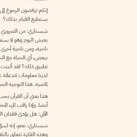
إنكم ترفضون الرجوع إلى ا
يستطيع القيام بذلك؟
شبستاري: من الضروري للع
يعيش اليوم وهو لا يستط
ناحية، ومن ناحية أخرى ت
ببعض، أي الحياة مع الحد
تطبيق ذلك؟ لقد أثبتت ا
لدينا معلومات مُدعمَّة 
لماضيه. هذا التوجيه الجد
هذا يعني أن القرآن يج
أيضا. وإذا راقب المرء ال
الآتي: هل يؤدي فقدان ال
شبستاري: نعم، إنه لسؤا
وهذه الفكرة تتعلق بالتفس