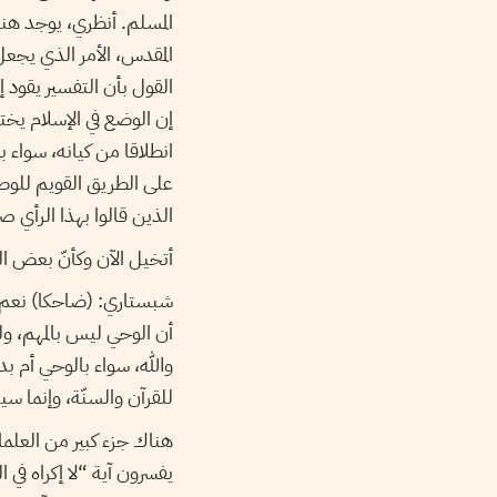
المسلم. أنظري، يوجد هنا
المقدس، الأمر الذي يجعل
القول بأن التفسير يقود إل
إن الوضع في الإسلام يخ
انطلاقا من كيانه، سواء 
على الطريق القويم للوصو
الذين قالوا بهذا الرأي ص
أتخيل الآن وكأنّ بعض 
شبستاري: (ضاحكا) نعم، 
أن الوحي ليس بالمهم، ول
والله، سواء بالوحي أم ب
للقرآن والسنّة، وإنما س
هناك جزء كبير من العلماء
يفسرون آية “لا إكراه في