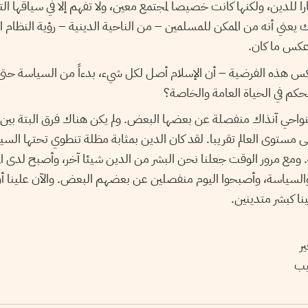
يارا للدين، ولكنها كانت خصيصا لمجتمع معين، ولا تفهم إلا في سياقها ال
 يعني أنه من الممكن للمسلمين – من الناحية الدينية – رؤية النظام ا
كس ما كان.
هذه الفرضية – أن الإسلام أصل لكل شيء، بدءاً من السياسة حتى ا
حكم في الحياة العامة والخاصة؟
نواحي آنذاك منفصلة عن بعضها البعض. ولم يكن هناك فرق البتة بين
 مستوى العالم تقريبا. لقد كان الدين بمثابة مظلة تنطوي تحتها السي
 ومع مرور الوقت جعلنا نحن البشر من الدين شيئا آخر، وأصبح لدى الم
 والسياسة، وأصبحوا اليوم منفصلين عن بعضهم البعض. والآن علينا 
نا كبشر متدينين.
ر
يب