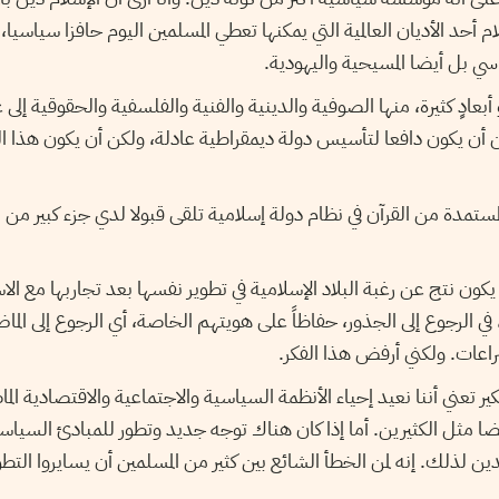
لام أحد الأديان العالمية التي يمكنها تعطي المسلمين اليوم حافزا سياسي
ي بل أيضا المسيحية واليهودية.
و أبعادٍ كثيرة، منها الصوفية والدينية والفنية والفلسفية والحقوقية إل
ن أن يكون دافعا لتأسيس دولة ديمقراطية عادلة، ولكن أن يكون هذا ا
مستمدة من القرآن في نظام دولة إسلامية تلقى قبولا لدي جزء كبير من ال
كون نتج عن رغبة البلاد الإسلامية في تطوير نفسها بعد تجاربها مع الاس
في الرجوع إلى الجذور، حفاظاً على هويتهم الخاصة، أي الرجوع إلى الم
صراعات. ولكني أرفض هذا الفكر.
ير تعني أننا نعيد إحياء الأنظمة السياسية والاجتماعية والاقتصادية ا
ا مثل الكثيرين. أما إذا كان هناك توجه جديد وتطور للمبادئ السياسية 
ين لذلك. إنه لمن الخطأ الشائع بين كثير من المسلمين أن يسايروا التطور