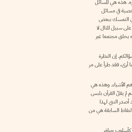
ره. هذه هي المسائل
لشخصية في مسائل
ً في التمسك ببعض
لى سبيل المثال لا
ه يخلق مجتمعا غير
الكم. إن النظرة
ا أرى، فقد طرأ على مر
أهم الأشياء. وهذه هي
 لم يقلْ القرآن بلبس
 أصدر النبي لهذا
 النقاط السابقة هي من
 كأسلوب حياة،