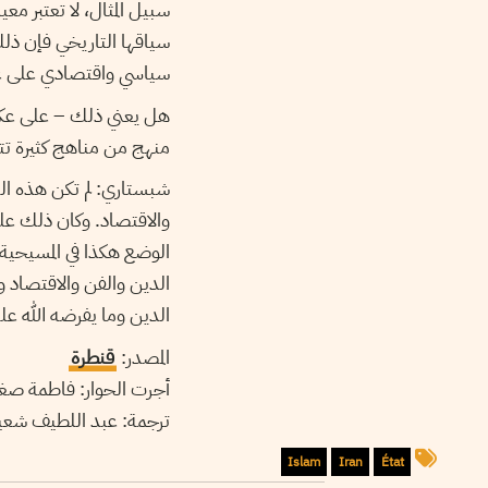
سبيل المثال، لا تعتبر مع
سياقها التاريخي فإن ذلك
سياسي واقتصادي على ع
هل يعني ذلك – على عكس 
منهج من مناهج كثيرة تت
شبستاري: لم تكن هذه ال
والاقتصاد. وكان ذلك على
الوضع هكذا في المسيحية.
الدين والفن والاقتصاد
الدين وما يفرضه الله علي
المصدر:
قنطرة
أجرت الحوار: فاطمة صغي
ترجمة: عبد اللطيف شع
Islam
Iran
État