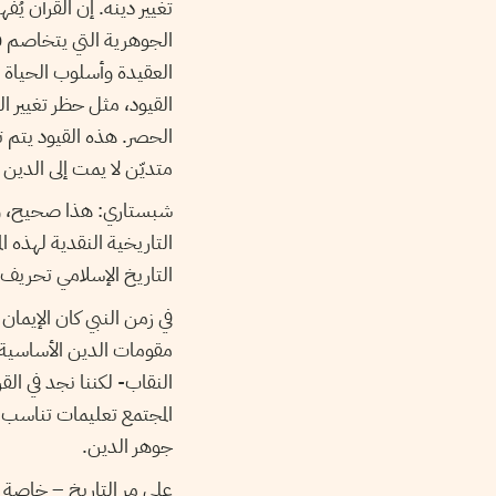
تغيير دينه. إن القرآن ي
الجوهرية التي يتخاصم في
العقيدة وأسلوب الحياة ا
القيود، مثل حظر تغيير ا
الحصر. هذه القيود يتم ت
متديّن لا يمت إلى الدين 
شبستاري: هذا صحيح، وقد
التاريخية النقدية لهذه ا
التاريخ الإسلامي تحريف
في زمن النبي كان الإيمان
مقومات الدين الأساسية. 
النقاب- لكننا نجد في الق
المجتمع تعليمات تناسب ذ
جوهر الدين.
على مر التاريخ – خاصة 