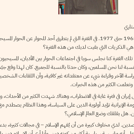
تاري
لقد أقمتم في ألمانيا من 1968 حتى 1977. في الفترة التي لم يتطرق أحد للحوار عن
 هي الذكريات التي بقيت لديك من هذه الفترة؟
تلك الفترة كنا نجلس سويا في اجتماعات الحوار بين الأديان، المسيحيون
نسبة لنا نحن المسلمين، وكان حدثا بالنسبة للجميع. كان لهذا وقع جيّ
اسة الآخر وقراءة شيء عن معتقداته غير كافية، وأن اللقاءات الشخصية 
وتعلمت الكثير من هذه الخبرات.
ى إيران في فترة غاية في الاضطراب، وهناك شهدت الكثير من الأحداث، 
ة الإيرانية تؤيد أولوية الدين على السياسة، وهذا النظام يصطدم مع
ن. هل يقلقك وضع العالم الإسلامي؟
ين. لدي مخاوف كبيرة من أن يُفهم الإسلام – في مجالات كثيرة، بدءا
ى أنه مؤسسة سياسية أكثر من كونه دين. وأنا أرى أن الإسلام دين با