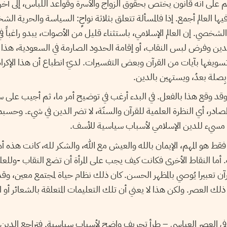
ُفهم على أنه قانون يختص بحقوق الزواج والأسرة وقواعد اللباس، إلى آخ
ها العالم أجمع. إذا فالمسألة تتعلق بثلاثة نواحٍ: السياسة والحرية ا
لشخصي. إن العالم الإسلامي، باستثناء قليل من الأصوات، يبدو راغبا
لدين وفرض لبس النقاب، أو إقامة الحدود الصارمة في السعودية، هذا ع
سويغها بآيات من القرآن وبعض التفسيرات. لديّ انطباع أن هذا الإكرا
بِصلة بعدُ، ويستهين بالدين.
 وقع هذا بالفعل. في البدء أرغب في توضيح أمر ما، ثم أجيب على سؤ
لمصادر، أي النظرة العلمية للقرآن والسنّة، لا تضر الدين في شيء. وحسبم
 مسيء للدين الإسلامي لأسباب سياسية للأسف.
 فقط هو المهم، الإيمان بالله والعيش مع الله، والشكر لله، كانت هذه 
أما النقاط الأخرى فكانت كيف يجب على المرأة أن تضع النقاب -وللعلم
رآن تعبيرا يُوصي بالمظهر الحسن. كان ذلك نظام حياة لمجتمع معين، وقد
لك العصر. ولكن هذا لا يعني أن تلك التعليمات المتعلقة بالشعائر أو
في العصر العباسي – طرأ تحريف واضح لأسباب سياسية. فتراجع الدين