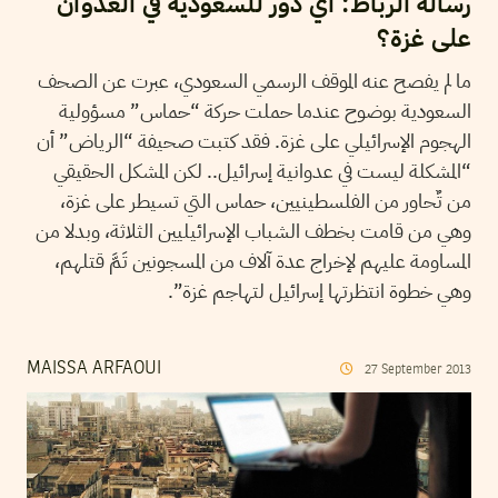
رسالة الرباط: أي دور للسعودية في العدوان
على غزة؟
ما لم يفصح عنه الموقف الرسمي السعودي، عبرت عن الصحف
السعودية بوضوح عندما حملت حركة “حماس” مسؤولية
الهجوم الإسرائيلي على غزة. فقد كتبت صحيفة “الرياض” أن
“المشكلة ليست في عدوانية إسرائيل.. لكن المشكل الحقيقي
من تٌحاور من الفلسطينيين، حماس التي تسيطر على غزة،
وهي من قامت بخطف الشباب الإسرائيليين الثلاثة، وبدلا من
المساومة عليهم لإخراج عدة آلاف من المسجونين تَمَّ قتلهم،
وهي خطوة انتظرتها إسرائيل لتهاجم غزة”.
MAISSA ARFAOUI
27
September
2013