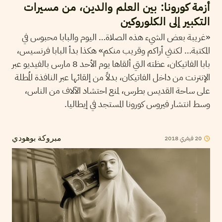
أزمة كورونا: بين العلم والدين، من مسيرات
التكبير إلى الكلوروكين
«غريبة بعض الشيء هذه الصلاة… اليوم والبابا محبوس في
المكتبة… لكنني أراكم وقريب منكم» هكذا بدأ البابا فرنسيس،
بابا الفاتيكان، عظته التي ألقاها يوم الأحد 8 مارس بالفيديو عبر
الإنترنت من داخل الفاتيكان، بدلاً من إلقائها عبر النافذة المُطلة
على ساحة القديس بطرس، لمنع احتشاد الآلاف من الناس،
وسط انتشار فيروس كورونا المستجد في إيطاليا.
2018
فيفري
20
مبروكة بوهودي