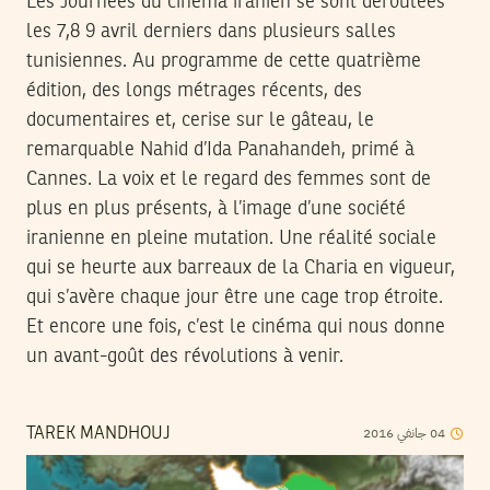
Les Journées du cinéma iranien se sont déroulées
les 7,8 9 avril derniers dans plusieurs salles
tunisiennes. Au programme de cette quatrième
édition, des longs métrages récents, des
documentaires et, cerise sur le gâteau, le
remarquable Nahid d’Ida Panahandeh, primé à
Cannes. La voix et le regard des femmes sont de
plus en plus présents, à l’image d’une société
iranienne en pleine mutation. Une réalité sociale
qui se heurte aux barreaux de la Charia en vigueur,
qui s’avère chaque jour être une cage trop étroite.
Et encore une fois, c’est le cinéma qui nous donne
un avant-goût des révolutions à venir.
2016
جانفي
04
TAREK MANDHOUJ