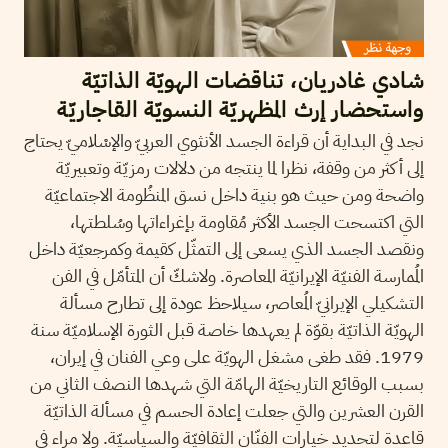
شادي غادريان، تناقضات الهويّة الذاتيّة
واستحضار إرث المظهريّة النسويّة القاجاريّة
نجد في البداية أن قراءة الجسد الأنثوي العربيّ والإسْلاميّ يحتاج
إلى أكثر من وقفة، نظرا لما ينتجه من دلالات رمزيّة وتعبيريّة
واضحة ومن حيث هو بنية داخل نسق المنظُومة الاجتماعيّة
التي اكتسحت الجسد الأكثر مُقاومة بإغراءاتها وسُلطتها،
ونقصد الجسد الذي يسعى إلى التمثّل كقيمة وكمرجعيّة داخل
المُمارسة الفنيّة الإيرانيّة المعاصرة. ولاشكّ أن المتأمّل في الفن
التشكيلي الإيرانيّ المُعاصر، سيلاحظ عودة إلى تطارح مسألة
الهويّة الذاتيّة بقوّة لم يعهدها خاصة قبل الثورة الإسلاميّة سنة
1979. فقد طغى مشغل الهويّة على وعي الفنان في إيران،
بسبب الوقائع التاريخيّة الهامّة التي شهدها النصف الثاني من
القرن العشرين والتي جعلت إعادة الحسم في مسألة الذاتيّة
قاعدة لتحديد خيارات الفنّان الثقافيّة والسياسيّة. ولا مراء في