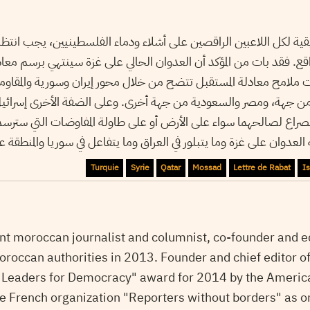
ة لكل اللاعبين الراقصين على أشلاء ودماء الفلسطينيين، يجب انت
واقع. فقد بات من المؤكد أن العدوان الحالي على غزة سينتهي برسم معاد
أت ملامح معادلة المستقبل تتضح من خلال محور إيران وسورية والمقاوم
ن جهة، ومصر والسعودية من جهة أخرى. وعلى الضفة الأخرى إسرائيل
راع لصالحهما سواء على الأرض أو على طاولة المفاوضات التي سترسم مل
عدوان على غزة وما يتبلور في العراق وما يتفاعل في سوريا والمنطقة ع
Turquie
Syrie
Qatar
Mossad
Lettre de Rabat
Is
t moroccan journalist and columnist, co-founder and ed
roccan authorities in 2013. Founder and chief editor o
 Leaders for Democracy" award for 2014 by the Americ
e French organization "Reporters without borders" as on