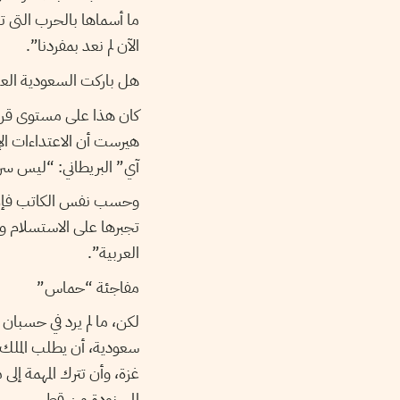
ما أسماها بالحرب التى 
الآن لم نعد بمفردنا”.
هل باركت السعودية الع
كان هذا على مستوى قراء
هيرست أن الاعتداءات ا
آي” البريطاني: “ليس سرا
وحسب نفس الكاتب فإن “ا
تجبرها على الاستسلام وا
العربية”.
مفاجئة “حماس”
لكن، ما لم يرد في حسب
سعودية، أن يطلب الملك 
غزة، وأن تترك المهمة إ
المسنودة من قطر.