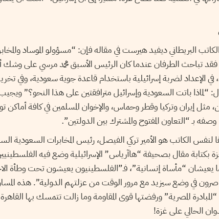
كاتب البريطاني ديفيد هيرست في مقاله فإن: “مسؤولو الموساد والمخابر
، فقد تباحث الطرفان عندما كان الرئيس الأسبق محمد مرسي على وشك أ
، في الإعداد لضربة إسرائيلية باستخدام قاعدة جوية سعودية، وفي تخري
اءل: “لماذا باتت السعودية وإسرائيل مترافقتين على هذا النحو؟” ويج
 مثل إيران وتركيا وقطر وحماس، والإخوان المسلمين في كافة أماكن ت
ه بـ “التعاون المفتوح والمشترك بين الدولتين”.
 لنفس الكاتب هو الأمير تركي الفيصل، رئيس المخابرات السعودية الس
 بكتابة مقال بصحيفة “هاآرياس” الإسرائيلية وضع فيه الفلسطينيين و
يهما يعيشان “مأساة إنسانية”، فـ”الفلسطينيون يعيشون تحت وطأة الاحتل
صرون في وضع سيزيد مع مرور الوقت من عزلتهم الدولية”. هذه المساو
المبادرة المصرية” ورفضتها قوى المقاومة وما زالت تتمسك بها القاهرة 
دوان الحالي على غزة!