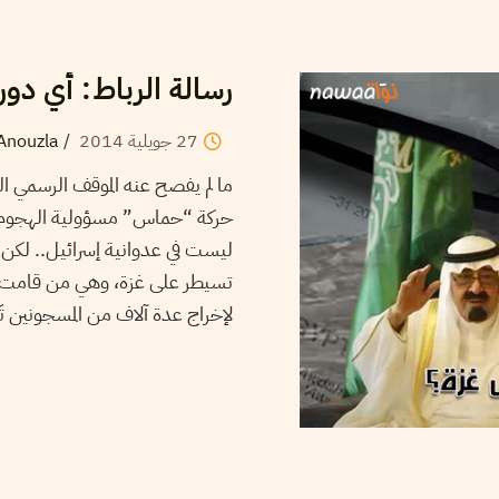
رسالة الرباط: أي دور
27
جويلية
2014
/
 Anouzla
ما لم يفصح عنه الموقف الرسم
حركة “حماس” مسؤولية الهجوم ا
ليست في عدوانية إسرائيل.. لكن
تسيطر على غزة، وهي من قامت بخ
لإخراج عدة آلاف من المسجونين تَ