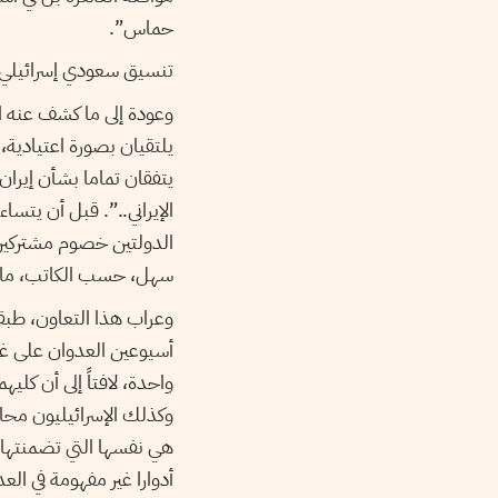
حماس”.
تنسيق سعودي إسرائيلي
وعودة إلى ما كشف عنه ال
يلتقيان بصورة اعتيادية
يتفقان تماما بشأن إيران
الإيراني..”. قبل أن يتس
الدولتين خصوم مشتركين،
سهل، حسب الكاتب، ما وصف
وعراب هذا التعاون، طبقا
أسيوعين العدوان على غزة
واحدة، لافتاً إلى أن كل
وكذلك الإسرائيليون محا
هي نفسها التي تضمنتها “
أدوارا غير مفهومة في الع