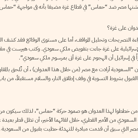
تشنها مصر ضد “حماس” في قطاع غزة مضيفا بأنه فى مواجهة “حماس”: 
دوان على غزة؟
ة التصريحات وتحليل المواقف، أما على مستوى الوقائع فقد كشف الكا
لإسرائيلية على غزة جاءت بتفويض ملكي سعودي. وكتب هيرست في م
ً في إسرائيل أن الهجوم على غزة أتى بمرسوم ملكي سعودي”.
لسعودية أرادت مع مصر (من خلال هذا العدوان) ، أن تٌلحق بالمقاوم
لقبول بشروط التسوية في وقف إطلاق النار، والسلام مستقبلاً، من باب
ان من خططوا لهذا العدوان هو صمود حركة “حماس”، لذلك سيكون م
السعودي من الأمير القطري، خلال لقائهما الأخير، أن تظل قطر بعيدة 
لى مصر التي سبق أن قدمت مبادرة للتهدئة حظيت بقبول من السعودي