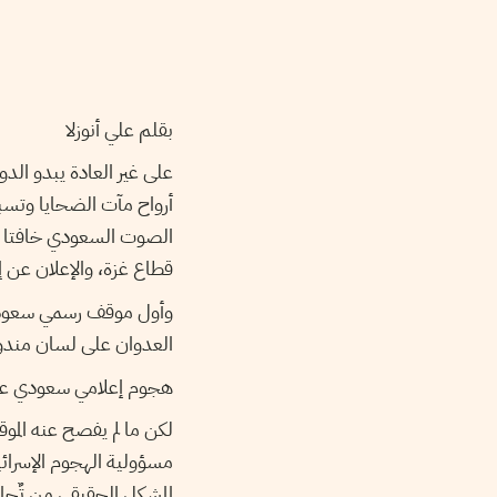
بقلم علي أنوزلا
على غير العادة يبدو ال
أرواح مآت الضحايا وتسب
الصوت السعودي خافتا إن 
قطاع غزة، والإعلان عن 
وأول موقف رسمي سعودي أ
العدوان على لسان مندوب 
هجوم إعلامي سعودي ع
لكن ما لم يفصح عنه ا
مسؤولية الهجوم الإسرائ
المشكل الحقيقي من تٌح