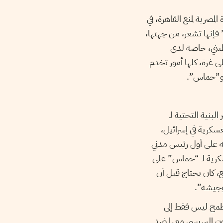
صرية لمنع القاهرة، في
 فإنها تشعر، من جهتها،
سطيني، خاصة لدى
ى غزة، كلها أمور تخدم
” و”حماس”.
نية التحتية لـ
سكرية في إسرائيل،
قلابه على أول رئيس مدني
سكرية لـ “حماس” على
ع، كان يحتاج قبل أن
 وجيشه”.
 إسرائيل كانت تطمح ليس فقط إلى
تعاون السيسي معها ضد