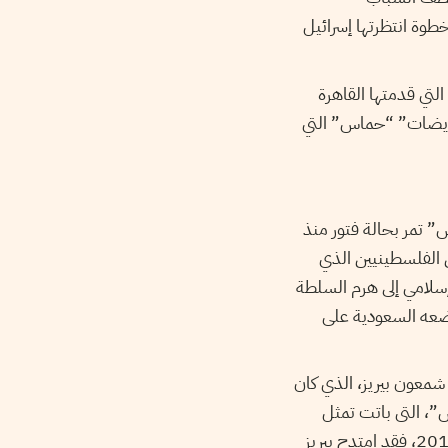
خطوة انتظرتها إسرائيل
تي قدمتها القاهرة
قايضات” “حماس” التي
 تمر بحالة فتور منذ
ن الفلسطينيين الذي
ل رئيس إسلامي إلى هرم السلطة
تضعه السعودية على
 شمعون بيريز، الذي كان
”، التى باتت تمثل
مشكلة بالنسبة لمصر، على حد قوله. وبحسب ما نشرته صحيفة “يديعوت أحرونوت” في يناير 2014، فقد امتدح بيريز