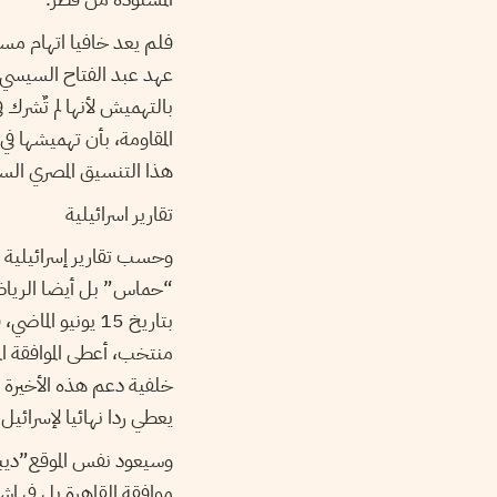
فلم يعد خافيا اتهام مس
عهد عبد الفتاح السيسي، 
بالتهميش لأنها لم تٌشرك
المقاومة، بأن تهميشها ف
هذا التنسيق المصري الس
تقارير اسرائيلية
وحسب تقارير إسرائيلية 
“حماس” بل أيضا الرياض 
بتاريخ 15 يونيو
منتخب، أعطى الموافقة ا
خلفية دعم هذه الأخيرة ل
يعطي ردا نهائيا لإسرائي
موافقة القاهرة بل في اش