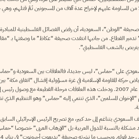
دلا من المساومة عليهم لإخراج عدة آلاف من المسجونين تَمَّ قتلهم، وهي 
يفة “الوطن”، السعودية، أن رفض الفصائل الفلسطينية للمبادرة ال
 تدمير القطاع. من جانبها انتقدت صحيفة “عكاظ” ما وصفتها بـ “م
و يتربص بالشعب الفلسطيني”.
لسعودي على “حماس”، ليس جديدا، فالعلاقات بين السعودية و”حماس”
ياض حركة المقاومة الإسلامية في غزة مسؤولية إفشال “اتفاق مكة” بي
أبرم تحت رعاية سعودية عام 2007. ودخلت هذه العلاقات مرحلة القطيعة مع وصو
م “الإخوان المسلمين”، الذي تنتمي إليه “حماس” وهو التنظيم الذي 
ة.
قف السعودي يتناغم إلى حد كبير، مع تصريح الرئيس الإسرائيلي السابق
تعد مشكلة بالنسبة للدول العربية بل “الإرهاب العربى” خصوصا “حماس