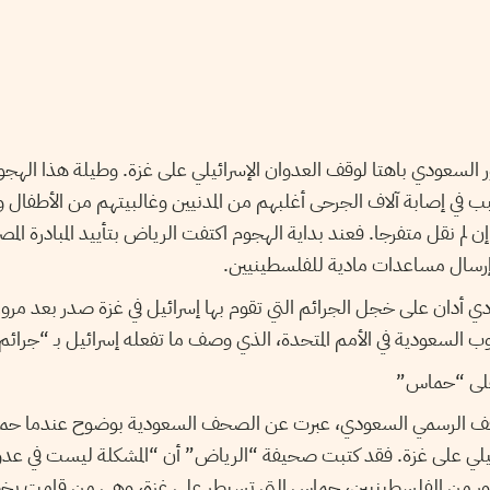
دور السعودي باهتا لوقف العدوان الإسرائيلي على غزة. وطيلة هذا ال
ب في إصابة آلاف الجرحى أغلبهم من المدنيين وغالبيتهم من الأطفال 
لم نقل متفرجا. فعند بداية الهجوم اكتفت الرياض بتأييد المبادرة المص
إرسال مساعدات مادية للفلسطينيين.
دان على خجل الجرائم التي تقوم بها إسرائيل في غزة صدر بعد مرور
السعودية في الأمم المتحدة، الذي وصف ما تفعله إسرائيل بـ “جرائم 
لى “حماس”
لموقف الرسمي السعودي، عبرت عن الصحف السعودية بوضوح عندما 
يلي على غزة. فقد كتبت صحيفة “الرياض” أن “المشكلة ليست في عدوان
اور من الفلسطينيين، حماس التي تسيطر على غزة، وهي من قامت ب