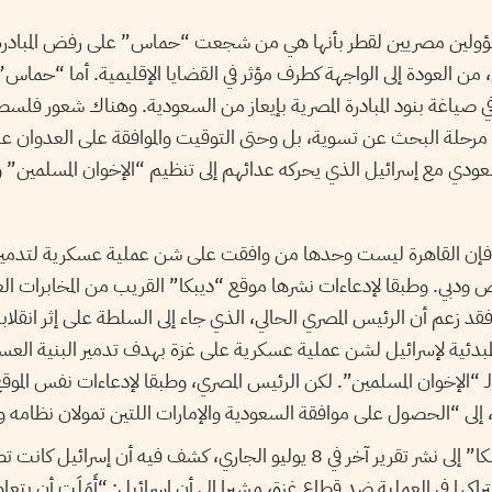
ؤولين مصريين لقطر بأنها هي من شجعت “حماس” على رفض المبادرة الم
من العودة إلى الواجهة كطرف مؤثر في القضايا الإقليمية. أما “حماس”
 في صياغة بنود المبادرة المصرية بإيعاز من السعودية. وهناك شعور فل
ي مرحلة البحث عن تسوية، بل وحتى التوقيت والموافقة على العدوان عل
عودي مع إسرائيل الذي يحركه عدائهم إلى تنظيم “الإخوان المسلمين
فإن القاهرة ليست وحدها من وافقت على شن عملية عسكرية لتدمير الب
ودبي. وطبقا لإدعاءات نشرها موقع “ديبكا” القريب من المخابرات الع
 الماضي، فقد زعم أن الرئيس المصري الحالي، الذي جاء إلى السلطة على إثر ان
لمبدئية لإسرائيل لشن عملية عسكرية على غزة بهدف تدمير البنية الع
ـ “الإخوان المسلمين”. لكن الرئيس المصري، وطبقا لإدعاءات نفس الموق
ل، إلى “الحصول على موافقة السعودية والإمارات اللتين تمولان نظامه
وسيعود نفس الموقع”ديبكا” إلى نشر تقرير آخر في 8 يوليو الجاري، كشف فيه أن
تراكها في العملية ضد قطاع غزة، مشيرا إلى أن إسرائيل: “أَمَلَت أن ي