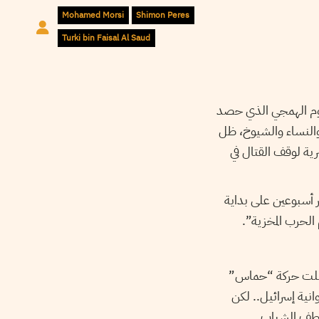
Mohamed Morsi
Shimon Peres
Turki bin Faisal Al Saud
هجوم الهمجي الذي حصد
والنساء والشيوخ، ظل
رية لوقف القتال في
 أسبوعين على بداية
الحرب المخزية”.
حملت حركة “حماس”
ية إسرائيل.. لكن
خطف الشباب