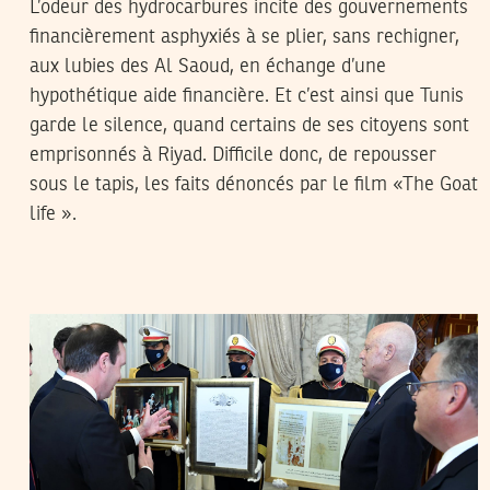
L’odeur des hydrocarbures incite des gouvernements
financièrement asphyxiés à se plier, sans rechigner,
aux lubies des Al Saoud, en échange d’une
hypothétique aide financière. Et c’est ainsi que Tunis
garde le silence, quand certains de ses citoyens sont
emprisonnés à Riyad. Difficile donc, de repousser
sous le tapis, les faits dénoncés par le film «The Goat
life ».
HATEM NAFTI
08
Sep
2021