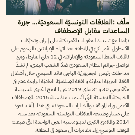
ملّف :العلاقات التونسيّة السعوديّة… جزرة
المساعدات مقابل الإصطفاف
تزامنا مع تشديد العقوبات الأمريكيّة على إيران وتحرّكات
الأسطول الأمريكيّ في المنطقة بعد اتهام الإيرانيّين بالهجوم على
ناقلات النفط السعوديّة والإماراتيّة في 12 ماي الفارط، ومع
تواصل جرائم النظام السعوديّ ضدّ الشعب اليمني، لم تشذّ
مداخلات رئيس الجمهوريّة الباجي قائد السبسي خلال أشغال
القمّة العربيّة الطارئة والقمّة الإسلاميّة العاديّة الرابعة عشر في
مكّة يومي 30 و31 ماي 2019 عن الملامح الكبرى للسياسة
الخارجيّة التونسيّة التّي اتّسمت منذ سنة 2015 بالإصطفاف
الأعمى وراء المواقف والخيارات السعوديّة. في هذا الملّف، نعود
على مسار وطبيعة العلاقات التونسيّة السعوديّة بعد سنة
2014 والملامح الكبرى لدبلوماسية العين الواحدة التّي طبعت
الموقف التونسيّ إزاء مغامرات آل سعود في المنطقة.