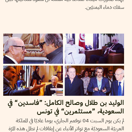
سفك دماء اليمنيّين.
07
نوفمبر
2017
سميح الباجي عكاز
الوليد بن طلال وصالح الكامل: ”فاسدين“ في
السعودية، ”مستثمرين“ في تونس
لم يكن يوم السبت 04 نوفمبر الجاري، يوما عاديّا في المملكة
العربيّة السعوديّة مع تواتر الأنباء عن إيقافات لم تطل هذه المرّة