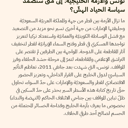
تونس والأزمة الخليجيّة: إلى متى ستصمد
سياسة الحياد الهشّ؟
ما تزال الأزمة بين قطر من جهة والمملكة العربيّة السعوديّة
وحليفتها الإمارات من جهة أخرى تسير نحو مزيد من التصعيد
مع فشل الوساطة الكويتيّة والعمانيّة واستعداد تركيا لتعزيز
تواجدها العسكري في قطر وفتح السماء الإيرانيّة لقطر لتخفيف
آثار المقاطعة على الدوحة. المواجهة بين الطرفين لم تقتصر على
التراشق الإعلامي والمقاطعة، لتمرّ إلى مرحلة حشد الحلفاء وفرز
المواقف. تونس، التي شهدت بعد جانفي 2011، تعاظم التأثير
السياسيّ لدول الخليج على القرار الداخلي، وتعزيز الحضور
الاقتصادي لقطر والسعوديّة والإمارات على حدّ السواء، تحاول
حتّى تاريخ كتابة هذه الأسطر السير بحذر على حدّ السكين في
ظلّ تباين المواقف بين جناحي الائتلاف الحاكم (النهضة والنداء)
بخصوص ما يعرف بأزمة الخليج وفداحة الخسائر المحتملة من
الحسم لصالح أحد طرفي الخلاف.