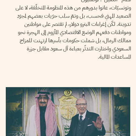
وتونسيّات، عانوا بدورهم من هذه المنظومة المتخلّفة، لا على
الصعيد المهني فحسب، بل وتمّ سلب حرّيات بعضهم لمجرّد
تدوينة. لكّن إغراءات البترو دولار، لم تقتصر على مواطنين
ومواطنات دفعهم الوضع الاقتصادي المأزوم إلى الهجرة نحو
ممالك الرمال، بل شملت حكومات بأسرها ارتهنت للمزاج
السعودي واختارت التدثّر بعباءة آل سعود مقابل جزرة
المساعدات المالية.
04
جوان
2019
سميح الباجي عكاز