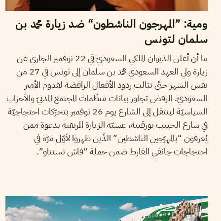
ومية: ”المهرجون الناشطون“ ضد زيارة محمد بن
سلمان لتونس
ما أن أعلن الديوان الملكي السعوديّ في 22 نوفمبر الجاري عن
زيارة ولي العهد السعودي محمد بن سلمان إلى تونس في 27 من
نفس الشهر حتّى تتالت ردود الأفعال الرافضة لقدوم الأمير
السعوديّ. الرفض تجاوز بيانات منظّمات المجتمع المدنيّ والأحزاب
السياسيّة لينتقل إلى الشارع يوم 26 نوفمبر بتحرّكات احتجاجيّة
في شارع الحبيب بورقيبة، عشيّة الزيارة المرتقبة بدعوة ممن
يُعرفون “بالمهرّجين الناشطين” الذّين ظهروا لأوّل مرّة في
احتجاجات جانفي الفارط ضمن حملة “فاش نستناو”.
08
أكتوبر
2018
سميح الباجي عكاز