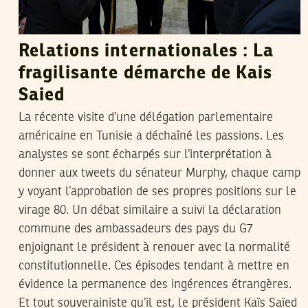
Relations internationales : La
fragilisante démarche de Kais
Saied
La récente visite d’une délégation parlementaire
américaine en Tunisie a déchaîné les passions. Les
analystes se sont écharpés sur l’interprétation à
donner aux tweets du sénateur Murphy, chaque camp
y voyant l’approbation de ses propres positions sur le
virage 80. Un débat similaire a suivi la déclaration
commune des ambassadeurs des pays du G7
enjoignant le président à renouer avec la normalité
constitutionnelle. Ces épisodes tendant à mettre en
évidence la permanence des ingérences étrangères.
Et tout souverainiste qu’il est, le président Kaïs Saïed