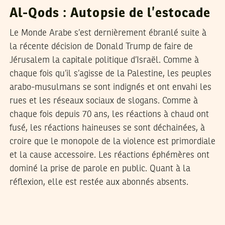
Al-Qods : Autopsie de l’estocade
Le Monde Arabe s’est dernièrement ébranlé suite à
la récente décision de Donald Trump de faire de
Jérusalem la capitale politique d’Israël. Comme à
chaque fois qu’il s’agisse de la Palestine, les peuples
arabo-musulmans se sont indignés et ont envahi les
rues et les réseaux sociaux de slogans. Comme à
chaque fois depuis 70 ans, les réactions à chaud ont
fusé, les réactions haineuses se sont déchainées, à
croire que le monopole de la violence est primordiale
et la cause accessoire. Les réactions éphémères ont
dominé la prise de parole en public. Quant à la
réflexion, elle est restée aux abonnés absents.
SADRI KHIARI
22
Jun
2017