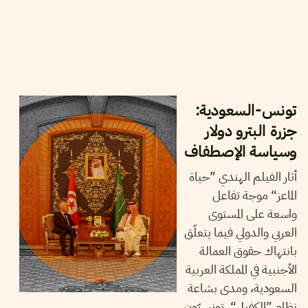
13
سبتمبر
2024
سميح الباجي عكاز
تونس-السعودية:
جزرة البترو دولار
وسياسة الإصطفاف
أثار الفيلم الهندي ”حياة
الماعز“ موجة تفاعل
واسعة على المستوى
العربي والدولي فيما يتعلّق
بانتهاك حقوق العمالة
الأجنبية في المملكة العربية
السعودية، ومدى بشاعة
نظام ”الكفيل“. تونسيّون