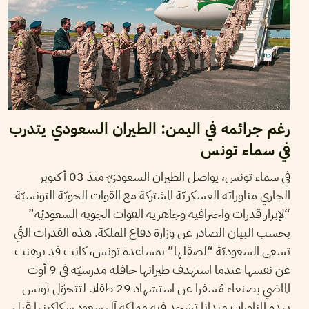
رغم جرائمه في اليمن: الطيران السعودي يتدرب
في سماء تونس
في سماء تونس، يواصل الطيران السعوديّ منذ 03 أكتوبر
الجاري مناوراته العسكريّة المشتركة مع القوات الجويّة التونسيّة
“لإبراز قدرات واحترافية وجاهزية القوات الجوية السعوديّة”
بحسب البيان الصادر عن وزارة دفاع المملكة. هذه القدرات التّي
تسعى السعوديّة “لصقلها” بمساعدة تونس، كانت قد برهنت
عن نفسها عندما استهدف طيرانها حافلة مدرسيّة في 9 أوت
الماضي بصنعاء مُسفرا عن استشهاد 29 طفلا. لتتحوّل تونس
بهذه المناورات ميدانا تشحذ فيه مملكة آل سعود سكاكينها قبل