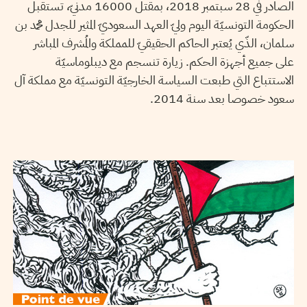
الصادر في 28 سبتمبر 2018، بمقتل 16000 مدنيّ، تستقبل
الحكومة التونسيّة اليوم وليّ العهد السعوديّ المثير للجدل محمد بن
سلمان، الذّي يُعتبر الحاكم الحقيقيّ للمملكة والمُشرف المباشر
على جميع أجهزة الحكم. زيارة تنسجم مع ديبلوماسيّة
الاستتباع التي طبعت السياسة الخارجيّة التونسيّة مع مملكة آل
سعود خصوصا بعد سنة 2014.
KAOUTHER YATOUJI
22
Jan
2018