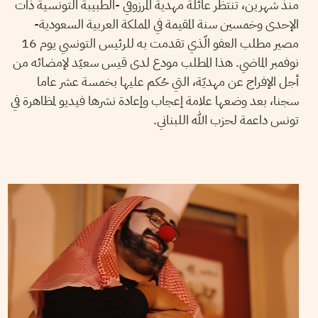
منذ شهرين، تنتظر عائلة مهدية المرزوقي -الطبيبة التونسية ذات
الإحدى وخمسين سنة المقيمة في المملكة العربية السعودية-
مصير مطلب العفو الّذي تقدمت به للرئيس التونسي يوم 16
نوفمبر الماضي. هذا المطلب مودع لدى قيس سعيّد لإمضائه من
أجل الإفراج عن مهديّة، التي حُكم عليها بخمسة عشر عاما
سجنا، بعد وضعها علامة إعجاب وإعادة نشرها فيديو لمظاهرة في
تونس داعمة لحزب الله اللبناني.
27
نوفمبر
2018
سميح الباجي عكاز