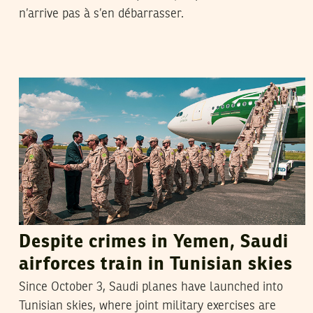
n’arrive pas à s’en débarrasser.
SAMIH BEJI OKKEZ
14
October
2018
Despite crimes in Yemen, Saudi
airforces train in Tunisian skies
Since October 3, Saudi planes have launched into
Tunisian skies, where joint military exercises are