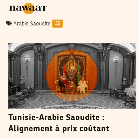
Arabie Saoudite
32
SAMIH BEJI OKKEZ
18
Sep
2024
Tunisie-Arabie Saoudite :
Alignement à prix coûtant