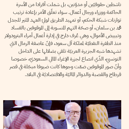
ناشطين حقوقيّين أو مدوّنين، بل شملت أفرادا من الأسرة
الحاكمة ووزراء ورجال أعمال. سواء تعلّق الأمر بإعادة ترتيب
توازنات شبكة الحكم، أو تمهيد الطريق لوليّ العهد المثير للجدل
محمد بن سلمان، أو صحّة التهم المنسوبة إلى الموقوفين بالفساد
وتبييض الأموال، وهي عُرف دارج في إدارة أعمال أمراء البترودولار
منذ الطفرة النفطيّة لمملكة آل سعود، فإنّ عاصفة الرمال التي
تشهدها شبه الجزيرة العربيّة تلقي بضلالها على الداخل
التونسيّ، الذّي انصاع لجزرة الإغراء المالي السعوديّ، خصوصا
وأنّ صور الموقوفين ضمّت وجوها كانت ضيوفا مبجّلة في قصر
قرطاج والقصبة والدوائر الماليّة والاقتصاديّة في البلاد.
06
جوان
2017
NOOMANE RABOUDI