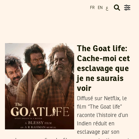
ع
FR
EN
RIHAB BOUKHAYATIA
03
Sep
2024
The Goat life:
Cache-moi cet
esclavage que
je ne saurais
voir
Diffusé sur Netflix, le
film “The Goat life”
raconte l’histoire d’un
Indien réduit en
esclavage par son