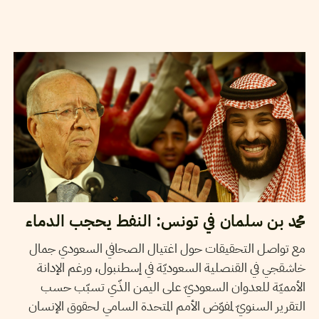
27
نوفمبر
2018
سميح الباجي عكاز
محمد بن سلمان في تونس: النفط يحجب الدماء
مع تواصل التحقيقات حول اغتيال الصحافي السعودي جمال
خاشقجي في القنصلية السعوديّة في إسطنبول، ورغم الإدانة
الأمميّة للعدوان السعوديّ على اليمن الذّي تسبّب حسب
التقرير السنويّ لمفوّض الأمم المتحدة السامي لحقوق الإنسان