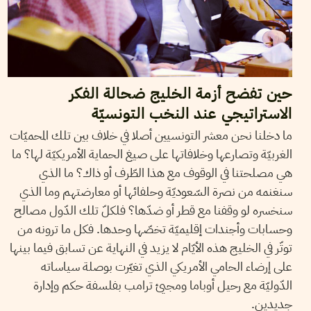
حين تفضح أزمة الخليج ضحالة الفكر
الاستراتيجي عند النخب التونسيّة
ما دخلنا نحن معشر التونسيين أصلا في خلاف بين تلك المحميّات
الغربيّة وتصارعها وخلافاتها على صيغ الحماية الأمريكيّة لها؟ ما
هي مصلحتنا في الوقوف مع هذا الطّرف أو ذاك؟ ما الذي
سنغنمه من نصرة السّعوديّة وحلفائها أو معارضتهم وما الذي
سنخسره لو وقفنا مع قطر أو ضدّها؟ فلكلّ تلك الدّول مصالح
وحسابات وأجندات إقليميّة تخصّها وحدها. فكل ما ترونه من
توتّر في الخليج هذه الأيّام لا يزيد في النهاية عن تسابق فيما بينها
على إرضاء الحامي الأمريكي الذي تغيّرت بوصلة سياساته
الدّوليّة مع رحيل أوباما ومجيئ ترامب بفلسفة حكم وإدارة
جديدين.