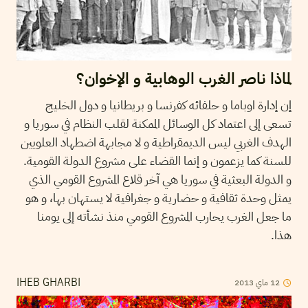
لماذا ناصر الغرب الوهابية و الإخوان؟
إن إدارة اوباما و حلفائه كفرنسا و بريطانيا و دول الخليج
تسعى إلى اعتماد كل الوسائل الممكنة لقلب النظام في سوريا و
الهدف الغربي ليس الديمقراطية و لا مجابهة اضطهاد العلويين
للسنة كما يزعمون و إنما القضاء على مشروع الدولة القومية.
و الدولة البعثية في سوريا هي آخر قلاع المشروع القومي الذي
يمثل وحدة ثقافية و حضارية و جغرافية لا يستهان بها، و هو
ما جعل الغرب يحارب المشروع القومي منذ نشأته إلى يومنا
هذا.
12
ماي
2013
IHEB GHARBI