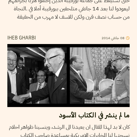
حتى تستيقظ على جماعة بورقيبة الذين إختفوا هربا بجرائمهم
ليعودوا لنا بعد 14 جانفي متلحفين ببورقيبة أملا في .النجاة
من حساب نصف قرن ولكن للاسف لا مهرب من الحقيقة
08
جانفي
2014
IHEB GHARBI
ما لم ينشر في الكتاب الأسود
كان لا بد لهذا المقال ان يعيدنا الى الرشد، وينسينا ظواهر احلام
نسجتها لنا المخابرات الامريكية بمساعدة صاحب الكتاب