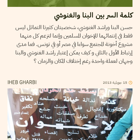
كلمة السر بين البنا والغنوشي
حسن البنا وراشد الغنوشي، شخصيتان كثيرتا التماثل ليس
فقط في إنتمائهما للإخوان المسلمين وإنما لتزعم كل منهما
مشروع أخونة المجتمع سواءا في مصر أو في تونس. فما مدى
إرتباط الأول بالثاني و كيف يمكن إعتبار راشد الغنوشي والبنا
وجهان لعملة واحدة رغم إختلاف المكان والزمان ؟
15
جويلية
2013
IHEB GHARBI