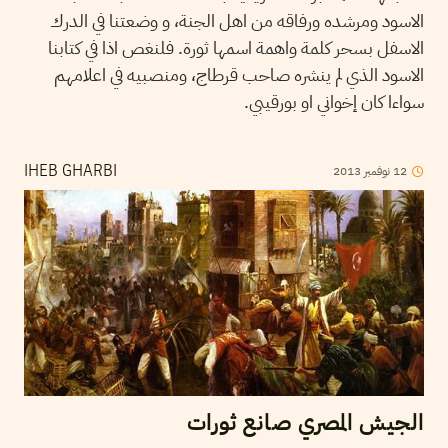
الاسود ومرشده ورفاقه من اهل الجنة، و وضعتنا في الدرك
الاسفل بسحر كلمة واهمة اسمها ثورة. فلنغص اذا في كتابنا
الاسود الذي لم ينشره صاحب قرطاج، ومنصبيه في اعلامهم
سواءا كان إخواني او بورقيبي.
12
نوفمبر
2013
IHEB GHARBI
الجيش المصري صانع ثورات