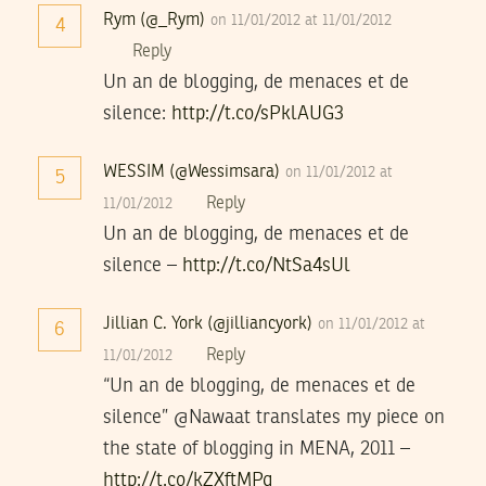
Rym (@_Rym)
on 11/01/2012 at 11/01/2012
4
Reply
Un an de blogging, de menaces et de
silence:
http://t.co/sPklAUG3
WESSIM (@Wessimsara)
on 11/01/2012 at
5
Reply
11/01/2012
Un an de blogging, de menaces et de
silence –
http://t.co/NtSa4sUl
Jillian C. York (@jilliancyork)
on 11/01/2012 at
6
Reply
11/01/2012
“Un an de blogging, de menaces et de
silence” @Nawaat translates my piece on
the state of blogging in MENA, 2011 –
http://t.co/kZXftMPq