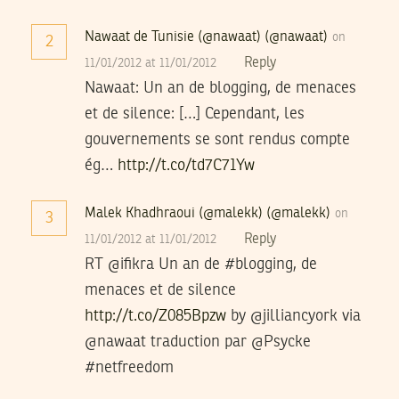
Nawaat de Tunisie (@nawaat) (@nawaat)
on
2
Reply
11/01/2012 at 11/01/2012
Nawaat: Un an de blogging, de menaces
et de silence: […] Cependant, les
gouvernements se sont rendus compte
ég…
http://t.co/td7C71Yw
Malek Khadhraoui (@malekk) (@malekk)
on
3
Reply
11/01/2012 at 11/01/2012
RT @ifikra Un an de #blogging, de
menaces et de silence
http://t.co/Z085Bpzw
by @jilliancyork via
@nawaat traduction par @Psycke
#netfreedom