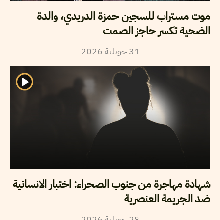
موت مستراب للسجين حمزة الدريدي، والدة
الضحية تكسر حاجز الصمت
2026
جويلية
31
شهادة مهاجرة من جنوب الصحراء: اختبار الانسانية
ضد الجريمة العنصرية
2026
جويلية
28