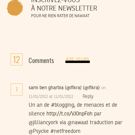
INSCRIVEZ-VOUS
À NOTRE NEWSLETTER
POUR NE RIEN RATER DE NAWAAT
12
Comments
ADD YOURS
sami ben gharbia (@ifikra) (@ifikra)
on
1
Reply
11/01/2012 at 11/01/2012
Un an de #blogging, de menaces et de
silence
http://t.co/VJ0npFoh
par
@jilliancyork via @nawaat traduction par
@Psycke #netfreedom