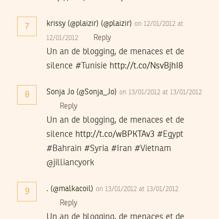
krissy (@plaizir) (@plaizir)
on 12/01/2012 at
7
Reply
12/01/2012
Un an de blogging, de menaces et de
silence #Tunisie
http://t.co/NsvBjhI8
Sonja Jo (@Sonja_Jo)
on 13/01/2012 at 13/01/2012
8
Reply
Un an de blogging, de menaces et de
silence
http://t.co/wBPKTAv3
#Egypt
#Bahrain #Syria #Iran #Vietnam
@jilliancyork
. (@malkacoil)
on 13/01/2012 at 13/01/2012
9
Reply
Un an de blogging, de menaces et de