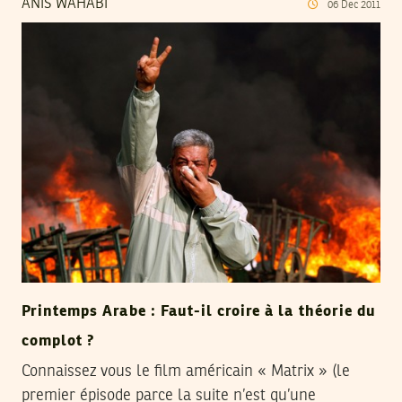
ANIS WAHABI
06
Dec
2011
Printemps Arabe : Faut-il croire à la théorie du
complot ?
Connaissez vous le film américain « Matrix » (le
premier épisode parce la suite n’est qu’une