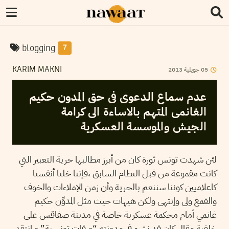
blogging
7
2013
جويلية
05
KARIM MAKNI
عدم سماع الدعوى فى حق المدون حكيم
الغانمى المتهم بالاساءة الى كرامة
الجيش والموسسة العسكرية
لئن شهدت تونس ثورة كان من أبرز مطالبها حرية التعبير التي
كانت مقموعة من قبل النظام السابق ،فإننا خلنا أنفسنا
كاعلاميين كوننا سننعم بالحرية وأن زمن الإملاءات والخوف
والقمع ولى وإنتهى ولكن هيهات حيث مثل المدوِّن حكيم
غانمي أمام محكمة عسكرية خاصة في مدينة صفاقس على
خلفية مقال كان قد نشره في مدونته “ورقات تونسية” و إنتقد