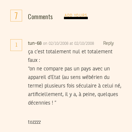
7
Comments
ADD YOURS
tun-68
Reply
on 02/10/2008 at 02/10/2008
1
ça c’est totalement nul et totalement
faux :
“on ne compare pas un pays avec un
appareil d’Etat (au sens wébérien du
terme) plusieurs fois séculaire à celui né,
artificiellement, il y a, à peine, quelques
décennies ! ”
tozzzz