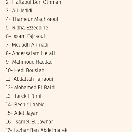
2- Haftaoui Ben Othman
3- Ali Jedidi
4- Thameur Maghzaoui
5- Ridha Ezzeddine
6- Issam Fajraoui
7- Mouadh Ahmadi
8- Abdessalam Helali
9- Mahmoud Raddadi
10- Hedi Bouslahi
11- Abdallah Fajraoui
12- Mohamed El Baldi
13- Tarek H’limi
14- Bechir Laabidi
15- Adel Jayar
16- Isamel El Jawhari
17- Lazhar Ben Abdelmalek