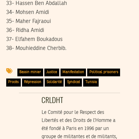
33- Hassen Ben Abdallah
34- Mohsen Amidi
35- Maher Fajraoui
36- Ridha Amidi
37- Elfahem Boukadous
38- Mouhieddine Cherbib.
Bassin minier
Justice
Manifestation
Political prisoners
Procès
Répression
Solidarité
Syndicat
Tunisia
CRLDHT
Le Comité pour le Respect des
Libertés et des Droits de l’Homme a
été fondé à Paris en 1996 par un
groupe de militantes et de militants,