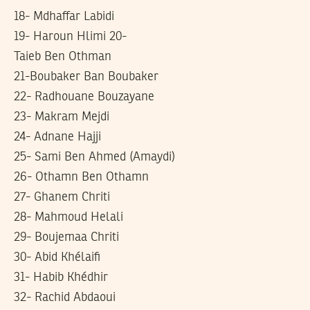
18- Mdhaffar Labidi
19- Haroun Hlimi 20-
Taieb Ben Othman
21-Boubaker Ban Boubaker
22- Radhouane Bouzayane
23- Makram Mejdi
24- Adnane Hajji
25- Sami Ben Ahmed (Amaydi)
26- Othamn Ben Othamn
27- Ghanem Chriti
28- Mahmoud Helali
29- Boujemaa Chriti
30- Abid Khélaifi
31- Habib Khédhir
32- Rachid Abdaoui