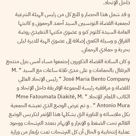
داخل الإتحاد.
و قد شمل هذا الحصار و المنع كل من رئيس الهيئة الشرعية
لجمعية القضاة التونسيين السيد أحمد الرحموني و كاتبتها
العامة السيدة كلثوم كنو و عضوي مكتبها التنفيذي روضة
القرافي و وسيلة الكعبي إضافة إلى عضوي الهية المديرة ليلى
بحرية و حمادي الرحماني.
و كان السادة القضاة الذكورون إجتمعوا مساء أمس بنزل منتجع
البرتقال بالحمامات و على مدى ثلاثة ساعات مع السيد ” M.
José Maria Bento Company ” رئيس الإتحاد العالمي
للقضاة و مرافقيه رئيسة المجموعة الإفريقة داخل الإتحاد و
الكاتب اللعام للإتحاد ” Mme Fatoumata Diakité, M.
Antonio Mura ” . و تم عرض الوضع الذي تعيشه الجمعية
بكل ملابساته و المناورة التي يشكلها هذا المؤتمر لتكريس الوضع
القائم تحت الضغط و الإبتزاز و الإيهام بتعدد الترشحات ووجود
عملية إنتخابية و الحال أن كل الترشحات تمت بإيعاز من وزارة