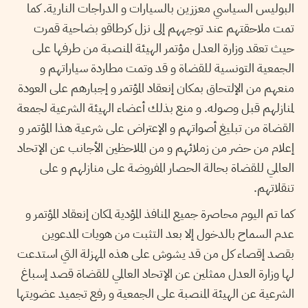
البوليس السياسي معززين بالسيارات و الدراجات النارية. كما
تمت ملاحقتهم عند توجههم إلى نزل كرطاقو بضاحية قمرت
حيث تعقد وزارة العدل مؤتمر الهيئة المنصبة من طرفها على
الجمعية التونسية للقضاة و قد وتمت مطاردة سياراتهم و
منعهم من الإلتحاق بمكان إنعقاد المؤتمر و إجبارهم على العودة
لمنازلهم قبل وصوله. و منع بذلك أعضاء الهيئة الشرعية لجمعة
القضاة من تبليغ أصواتهم و الإعتراض على شرعية هذا المؤتمر و
إعلام من حضر من زملائهم و من الملاحظين الأجانب عن الإتحاد
العالمي للقضاة بحالة الحصار المفروضة على منازلهم و على
تنقلاتهم.
كما تم اليوم محاصرة جميع المنافذ المؤدية لمكان إنعقاد المؤتمر و
عدم السماح بالدخول إلا بعد التثبت من هويات المدعوين
بقصد إقصاء كل من قد يشوش على هذه المهزلة التي استدعت
لها وزارة العدل ممثلين عن الإتحاد العالمي للقضاة قصد إسباغ
الشرعية عن الهيئة المنصبة على الجمعية و رفع تجميد عضويتها