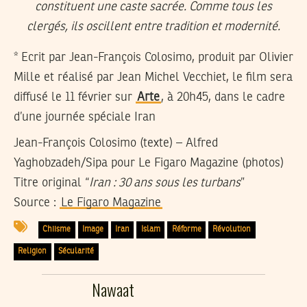
*
Ecrit par Jean-François Colosimo, produit par Olivier
Mille et réalisé par Jean Michel Vecchiet, le film sera
diffusé le 11 février sur
Arte
, à 20h45, dans le cadre
d’une journée spéciale Iran
Jean-François Colosimo
(texte) –
Alfred
Yaghobzadeh/Sipa
pour Le Figaro Magazine (photos)
Titre original “
Iran : 30 ans sous les turbans
”
Source :
Le Figaro Magazine
Chiisme
Image
Iran
Islam
Réforme
Révolution
Religion
Sécularité
Nawaat