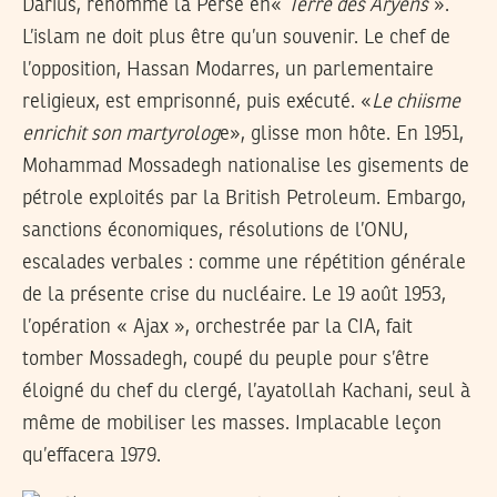
Darius, renomme la Perse en«
Terre des Aryens
».
L’islam ne doit plus être qu’un souvenir. Le chef de
l’opposition, Hassan Modarres, un parlementaire
religieux, est emprisonné, puis exécuté. «
Le chiisme
enrichit son martyrolog
e», glisse mon hôte. En 1951,
Mohammad Mossadegh nationalise les gisements de
pétrole exploités par la British Petroleum. Embargo,
sanctions économiques, résolutions de l’ONU,
escalades verbales : comme une répétition générale
de la présente crise du nucléaire. Le 19 août 1953,
l’opération « Ajax », orchestrée par la CIA, fait
tomber Mossadegh, coupé du peuple pour s’être
éloigné du chef du clergé, l’ayatollah Kachani, seul à
même de mobiliser les masses. Implacable leçon
qu’effacera 1979.