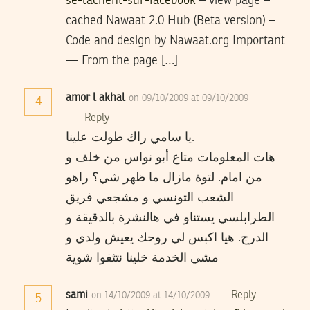
se-lachent-sur-facebook
– view page –
cached Nawaat 2.0 Hub (Beta version) –
Code and design by Nawaat.org Important
— From the page […]
amor l akhal
on 09/10/2009 at 09/10/2009
4
Reply
يا سامي راك طولت علينا.
هات المعلومات متاع أبو نواس من خلف و
من امام. لتوة مازال ما ظهر شي؟ راهو
الشعب التونسي و مشجعي فريق
الطرابلسي يستناو في هالنشرة بالدقيقة و
الدرج. هيا اكبس لي روحك يعيش ولدي و
مشي الخدمة خلينا نتثفوا شوية
sami
Reply
on 14/10/2009 at 14/10/2009
5