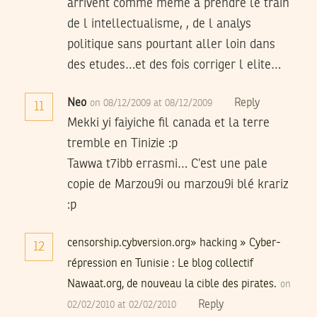
arrivent comme meme a prendre le train
de l intellectualisme, , de l analys
politique sans pourtant aller loin dans
des etudes…et des fois corriger l elite…
Neo
Reply
on 08/12/2009 at 08/12/2009
11
Mekki yi faiyiche fil canada et la terre
tremble en Tinizie :p
Tawwa t7ibb errasmi… C’est une pale
copie de Marzou9i ou marzou9i blé krariz
:p
censorship.cybversion.org» hacking » Cyber-
12
répression en Tunisie : Le blog collectif
Nawaat.org, de nouveau la cible des pirates.
on
Reply
02/02/2010 at 02/02/2010