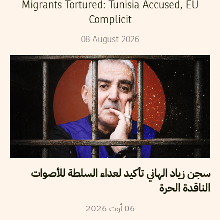
Migrants Tortured: Tunisia Accused, EU
Complicit
08
August
2026
سجن زياد الهاني تأكيد لعداء السلطة للأصوات
الناقدة الحرة
2026
أوت
06