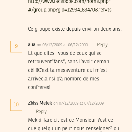
http://www.facebook.com/home.php?
#/group.php?gid=12934183470&ref=ts
Ce groupe existe depuis environ deux ans.
alia
Reply
on 06/12/2009 at 06/12/2009
9
Et que dites- vous de ceux qui se
retrouvent”fans”, sans l’avoir deman
dé!!!!C’est la mesaventure qui m’est
arrivée,ainsi q’à nombre de mes
confreres!!
Zbiss Melek
on 07/12/2009 at 07/12/2009
10
Reply
Mekki Tarek.il est ce Monsieur ?est ce
que quelqu un peut nous renseigner? ou