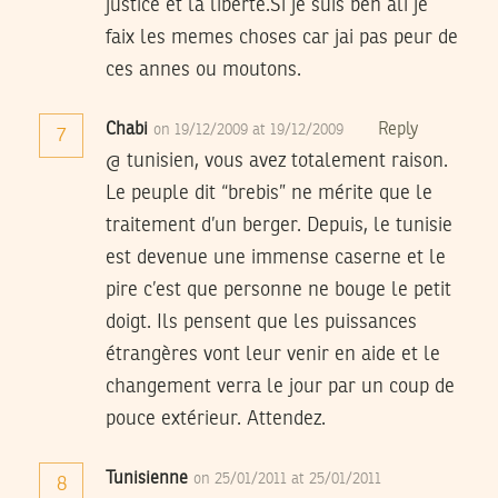
justice et la liberte.Si je suis ben ali je
faix les memes choses car jai pas peur de
ces annes ou moutons.
Chabi
Reply
on 19/12/2009 at 19/12/2009
7
@ tunisien, vous avez totalement raison.
Le peuple dit “brebis” ne mérite que le
traitement d’un berger. Depuis, le tunisie
est devenue une immense caserne et le
pire c’est que personne ne bouge le petit
doigt. Ils pensent que les puissances
étrangères vont leur venir en aide et le
changement verra le jour par un coup de
pouce extérieur. Attendez.
Tunisienne
on 25/01/2011 at 25/01/2011
8