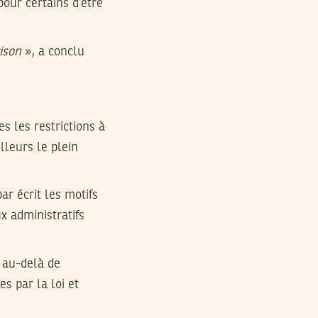
our certains d’être
rison
», a conclu
es les restrictions à
lleurs le plein
ar écrit les motifs
ux administratifs
 au-delà de
s par la loi et