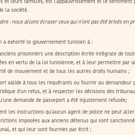
et leurs familles, est l’appauvrissement et le sentiment p
e la société.
ire : nous allons écraser ceux qui n’ont pas été brisés en p
.
a exhorté le gouvernement tunisien à :
anciens prisonniers une description écrite intégrale de tout
ées en vertu de la loi tunisienne, et à leur permettre par ai
erté de mouvement et de tous les autres droits humains ;
ort valide à tous les requérants ou fournir au demandeur p
ridique d’un refus, et à respecter les décisions des tribuna
qu’une demande de passeport a été injustement refusée;
nt les instructions qu’aucun agent de police ne peut aller
strictions imposées aux anciens détenus qui sont sanctionnée
nal, et qui leur sont fournies par écrit ;