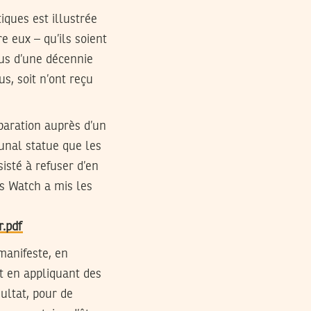
iques est illustrée
e eux – qu’ils soient
lus d’une décennie
s, soit n’ont reçu
paration auprès d’un
unal statue que les
isté à refuser d’en
s Watch a mis les
r.pdf
manifeste, en
t en appliquant des
sultat, pour de