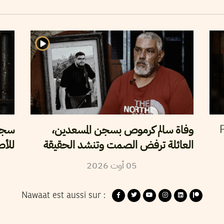
وفاة سالم كرموص بسجن المسعدين،
سجن 
P
العائلة ترفض الصمت وتنشد الحقيقة
للأص
2026
أوت
05
Nawaat est aussi sur :