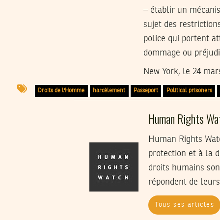
– établir un mécani
sujet des restriction
police qui portent a
dommage ou préjudice
New York, le 24 mar
Droits de l'Homme
harcèlement
Passeport
Political prisoners
Human Rights Wa
Human Rights Watch
protection et à la 
droits humains son
répondent de leurs
Tous ses articles