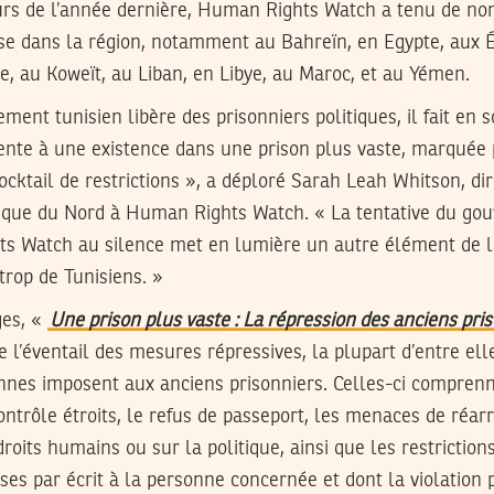
urs de l’année dernière, Human Rights Watch a tenu de n
se dans la région, notamment au Bahreïn, en Egypte, aux É
ie, au Koweït, au Liban, en Libye, au Maroc, et au Yémen.
ent tunisien libère des prisonniers politiques, il fait en s
ente à une existence dans une prison plus vaste, marquée p
cktail de restrictions », a déploré Sarah Leah Whitson, dire
ique du Nord à Human Rights Watch. « La tentative du go
s Watch au silence met en lumière un autre élément de la
trop de Tunisiens. »
ges, «
Une prison plus vaste : La répression des anciens pris
 l’éventail des mesures répressives, la plupart d’entre elle
iennes imposent aux anciens prisonniers. Celles-ci compren
ontrôle étroits, le refus de passeport, les menaces de réar
droits humains ou sur la politique, ainsi que les restricti
ses par écrit à la personne concernée et dont la violation 