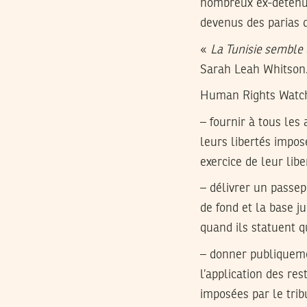
nombreux ex-détenus 
devenus des parias d
«
La Tunisie semble d
Sarah Leah Whitson
Human Rights Watch 
– fournir à tous les 
leurs libertés impos
exercice de leur lib
– délivrer un passep
de fond et la base ju
quand ils statuent 
– donner publiqueme
l’application des re
imposées par le tribu