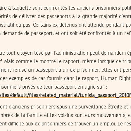
aire à laquelle sont confrontés les anciens prisonniers polit
orités de délivrer des passeports à la grande majorité d’entr
stratif ou pas. Certains ex-détenus ont attendu pendant p
a demande de passeport, et ont soit été confrontés à un refu
ue tout citoyen lésé par l’administration peut demander ré
tif. Mais comme le montre le rapport, même lorsque ce trib
ement refusé un passeport à un ex-prisonnier, elles ont pers
s des exemples de cas fournis dans le rapport, Human Right
risonniers privés de leur passeport en ligne sur :
ites/default/files/related_material/tunisia_passport_2010f
ent d’anciens prisonniers sous une surveillance étroite et 
mbres de la famille et les voisins sur leurs mouvements, e
ent difficile aux ex-prisonniers de trouver un emploi. Le ré