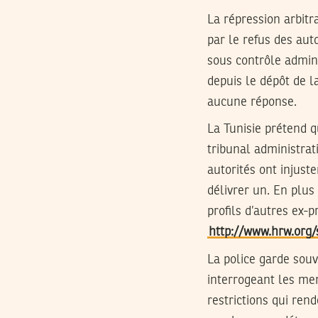
La répression arbitr
par le refus des aut
sous contrôle admini
depuis le dépôt de l
aucune réponse.
La Tunisie prétend q
tribunal administra
autorités ont injust
délivrer un. En plu
profils d’autres ex-p
http://www.hrw.org/s
La police garde souv
interrogeant les me
restrictions qui rend