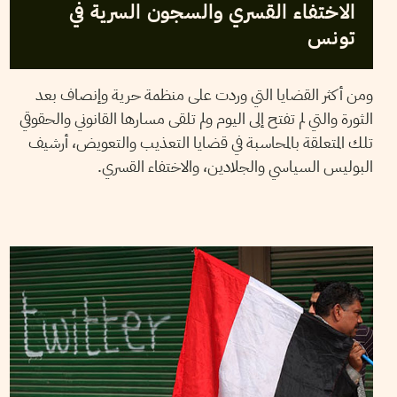
الاختفاء القسري والسجون السرية في
تونس
ومن أكثر القضايا التي وردت على منظمة حرية وإنصاف بعد
الثورة والتي لم تفتح إلى اليوم ولم تلقى مسارها القانوني والحقوقي
تلك المتعلقة بالمحاسبة في قضايا التعذيب والتعويض، أرشيف
البوليس السياسي والجلادين، والاختفاء القسري.
CHRISTOPHER BARRIE
31
Jul
2012