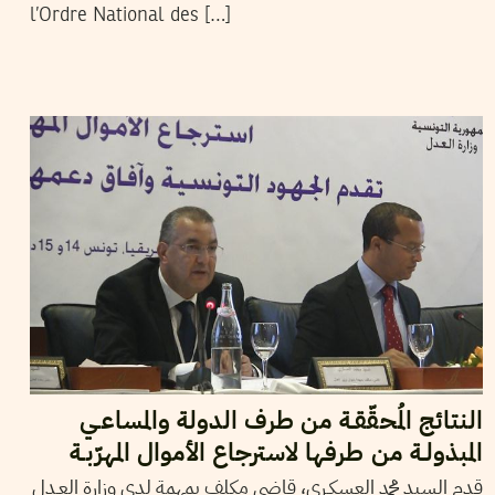
l’Ordre National des […]
2012
ديسمبر
15
ليليا الوسلاتي
النتائج المُحقّقـة من طرف الدولة والمساعـي
المبذولـة من طرفها لاسترجاع الأموال المهرّبـة
قدم السيد محمد العسكـري، قاضي مكلف بمهمة لدى وزارة العـدل