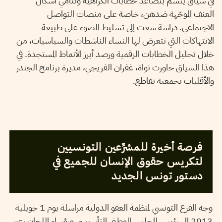
في سياق يتسم بتصاعد خطابات الكراهية وتنامي أشكال
العنف الموجّهة ضدهن، خاصة على منصات التواصل
الاجتماعي. دراسة سعت إلى تسليط الضوء على طبيعة
الانتهاكات التي تتعرض لها النساء الناشطات والسياسيات، من
خلال تحليل الخطابات الرقمية ورصد أبرز الأنماط المستجدة. في
هذا السياق حاورت نواة، غفران الفريجي، مديرة برنامج الجندر
والأقليات بجمعية تقاطع.
2013
جويلية
02
فريق التحرير
فرصة أخيرة للمشرِّعين التونسيين
لتكريس حقوق الإنسان للجميع في
دستور تونس الجديد
وجه الفرع التونسي لمنظمة العفو الدولية مراسلة يوم 1 جويلية
2013 الى رئيس المجلس الوطني التأسيسي ورؤساء اللجان ،عبر