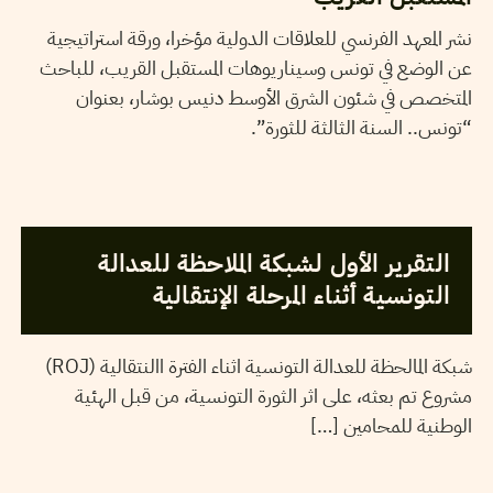
نشر المعهد الفرنسي للعلاقات الدولية مؤخرا، ورقة استراتيجية
عن الوضع في تونس وسيناريوهات المستقبل القريب، للباحث
المتخصص في شئون الشرق الأوسط دنيس بوشار، بعنوان
“تونس.. السنة الثالثة للثورة”.
2013
أفريل
04
فريق التحرير
التقرير الأول لشبكة الملاحظة للعدالة
التونسية أثناء المرحلة الإنتقالية
شبكة المالحظة للعدالة التونسية اثناء الفترة االنتقالية (ROJ)
مشروع تم بعثه، على اثر الثورة التونسية، من قبل الهئية
الوطنية للمحامين […]