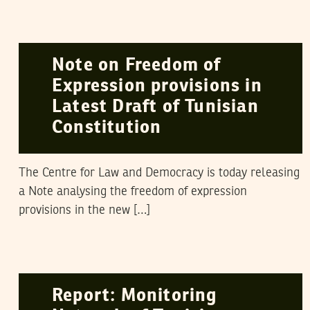
LA RÉDACTION
21
June
2013
Note on Freedom of
Expression provisions in
Latest Draft of Tunisian
Constitution
The Centre for Law and Democracy is today releasing
a Note analysing the freedom of expression
provisions in the new […]
LA RÉDACTION
04
April
2013
Report: Monitoring