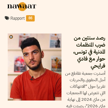
Rapport
86
2026
جويلية
09
نجلاء بن صالح
رصد سنتين من
ضرب المنظمات
المدنية في تونس،
حوار مع فادي
فرايحي
أصدرت جمعية تقاطع من
أجل الحقوق والحريات
تقريرا حول “اﻻﻧﺗﮭﺎﻛﺎت
اﻟﺗﻲ ﺗﺗﻌرض ﻟﮭﺎ اﻟﺟﻣﻌﯾﺎت
ﻣن ﻣﺎي 2024 إﻟﻰ ﻧﮭﺎﯾﺔ
ﻣﺎي 2026″، رصدت فيه