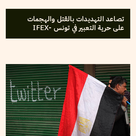
2013
مارس
05
فريق التحرير
تصاعد التهديدات بالقتل والهجمات
على حرية التعبير في تونس -IFEX
CHRISTOPHER BARRIE
03
August
2012