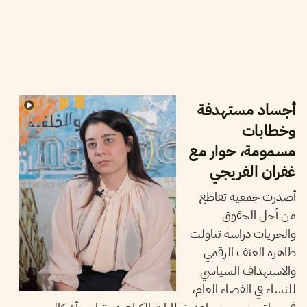
2026
أفريل
07
رحاب بوخيّاطية
أجساد مستهدفة
وخطابات
مسمومة، حوار مع
غفران الفريجي
أصدرت جمعية تقاطع
من أجل الحقوق
والحريات دراسة تناولت
ظاهرة العنف الرقمي
والاستهداف السياسي
للنساء في الفضاء العام،