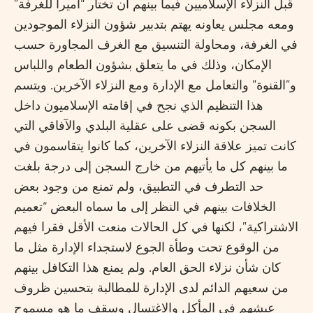
قبل النزلاء الإسلاميين فيما بينهم أن تختار “أميرا للغرفة”
ومعه مجلس يعاونه يهتم بتدبير شؤون النزلاء الموجودين
في الغرفة، ومحاولة التنسيق مع الغرف المجاورة حسب
الإمكان، وذلك في ما يتعلق بشؤون الطعام واللباس
و”القنوة” والتعامل مع الإدارة ومع النزلاء الآخرين. ويتسم
هذا التنظيم الذي نجح في إقامته الإسلاميون داخل
السجن بكونه قضى على عقلية البلدي والآفاقي التي
كانت تميز علاقة النزلاء الآخرين، كما كانوا يتقاسمون في
ما بينهم كل ما يأتيهم من خارج السجن إلى درجة بلغت
حد التطرف في التطبيق، ولم تمنع من وجود بعض
الخلافات بينهم في النظر إلى ما سماه البعض “تعميم
الاشتراكية”، لكنها في كل الحالات منعت الأقل فقرا فيهم
من الوقوع تحت وطأة الجوع لاستجداء الإدارة مثل ما
كان شأن نزلاء الحق العام. ولم يمنع هذا التكافل بينهم
من سعيهم الدائم لدى الإدارة للمطالبة بتحسين ظروف
عيشهم في المأكل والاغتسال وسقف ما هو مسموح