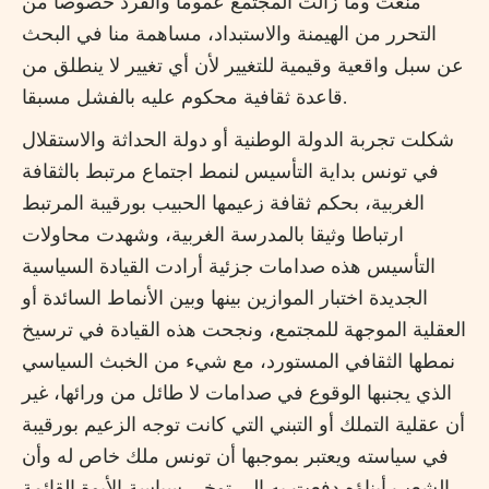
منعت وما زالت المجتمع عموما والفرد خصوصا من
التحرر من الهيمنة والاستبداد، مساهمة منا في البحث
عن سبل واقعية وقيمية للتغيير لأن أي تغيير لا ينطلق من
قاعدة ثقافية محكوم عليه بالفشل مسبقا.
شكلت تجربة الدولة الوطنية أو دولة الحداثة والاستقلال
في تونس بداية التأسيس لنمط اجتماع مرتبط بالثقافة
الغربية، بحكم ثقافة زعيمها الحبيب بورقيبة المرتبط
ارتباطا وثيقا بالمدرسة الغربية، وشهدت محاولات
التأسيس هذه صدامات جزئية أرادت القيادة السياسية
الجديدة اختبار الموازين بينها وبين الأنماط السائدة أو
العقلية الموجهة للمجتمع، ونجحت هذه القيادة في ترسيخ
نمطها الثقافي المستورد، مع شيء من الخبث السياسي
الذي يجنبها الوقوع في صدامات لا طائل من ورائها، غير
أن عقلية التملك أو التبني التي كانت توجه الزعيم بورقيبة
في سياسته ويعتبر بموجبها أن تونس ملك خاص له وأن
الشعب أبناؤه دفعت به إلى توخي سياسة الأبوة القائمة