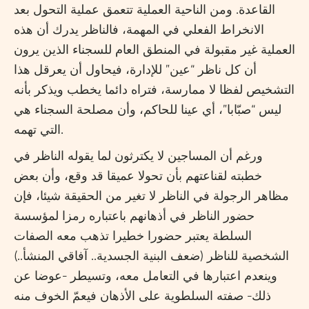
القاعدة. ومن الناحية العملية تتعمق عملية التحول بعد
الانخراط الفعلي في المهمة، فالناظر يدرك أن هذه
العملية غير مقبولة في المنطق العام للسجناء الذين يرون
أن كل ناظر “عين” للإدارة، فيحاول أن يعرقل هذا
التشخيص لفظا لا ممارسة، فتراه دائما يخطب ويذكر بأنه
ليس “صبّابا”، أي عينا للحاكم، وأن مصلحة السجناء هي
التي تهمه.
ورغم أن المساجين لا يكترثون لما يقوله الناظر في
خطبته لقناعتهم بأن تحولا عميقا قد وقع، وأن بعض
مظاهر الرجولة في الناظر لا تغير من الحقيقة شيئا، فإن
حضور الناظر في أذهانهم باعتباره رمزا لمؤسسة
السلطة يعتبر حضورا خطيرا تذهب معه الصفات
الشخصية للناظر (ضعف البنية الجسدية.. آفاقي المنشأ..)
وينعدم اعتبارها في التعامل معه، وتسيطر -عوضا عن
ذلك- صفته السلطوية على الأذهان فيعمّ الخوف منه