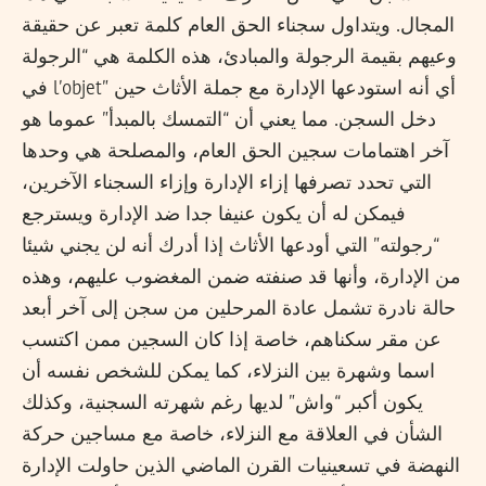
المجال. ويتداول سجناء الحق العام كلمة تعبر عن حقيقة
وعيهم بقيمة الرجولة والمبادئ، هذه الكلمة هي “الرجولة
في l’objet” أي أنه استودعها الإدارة مع جملة الأثاث حين
دخل السجن. مما يعني أن “التمسك بالمبدأ” عموما هو
آخر اهتمامات سجين الحق العام، والمصلحة هي وحدها
التي تحدد تصرفها إزاء الإدارة وإزاء السجناء الآخرين،
فيمكن له أن يكون عنيفا جدا ضد الإدارة ويسترجع
“رجولته” التي أودعها الأثاث إذا أدرك أنه لن يجني شيئا
من الإدارة، وأنها قد صنفته ضمن المغضوب عليهم، وهذه
حالة نادرة تشمل عادة المرحلين من سجن إلى آخر أبعد
عن مقر سكناهم، خاصة إذا كان السجين ممن اكتسب
اسما وشهرة بين النزلاء، كما يمكن للشخص نفسه أن
يكون أكبر “واش” لديها رغم شهرته السجنية، وكذلك
الشأن في العلاقة مع النزلاء، خاصة مع مساجين حركة
النهضة في تسعينيات القرن الماضي الذين حاولت الإدارة