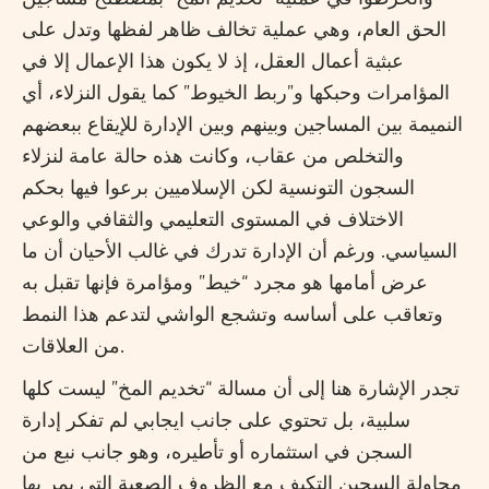
الحق العام، وهي عملية تخالف ظاهر لفظها وتدل على
عبثية أعمال العقل، إذ لا يكون هذا الإعمال إلا في
المؤامرات وحبكها و”ربط الخيوط” كما يقول النزلاء، أي
النميمة بين المساجين وبينهم وبين الإدارة للإيقاع ببعضهم
والتخلص من عقاب، وكانت هذه حالة عامة لنزلاء
السجون التونسية لكن الإسلاميين برعوا فيها بحكم
الاختلاف في المستوى التعليمي والثقافي والوعي
السياسي. ورغم أن الإدارة تدرك في غالب الأحيان أن ما
عرض أمامها هو مجرد “خيط” ومؤامرة فإنها تقبل به
وتعاقب على أساسه وتشجع الواشي لتدعم هذا النمط
من العلاقات.
تجدر الإشارة هنا إلى أن مسالة “تخديم المخ” ليست كلها
سلبية، بل تحتوي على جانب ايجابي لم تفكر إدارة
السجن في استثماره أو تأطيره، وهو جانب نبع من
محاولة السجين التكيف مع الظروف الصعبة التي يمر بها