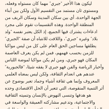
ليكون هذا الأخير “جبري” مهما كان مستواه وفعله،
ومستوى ثان مستمد من التقسيم الأول ولكن بين أبناء
الجهة الواحدة، أي بين سكان المدينة وسكان الريف من
المنطقة الواحدة. وهذه التقسيمات تقوم على مجرد
ادعاءات يشترك فيها الجميع، إذ الكل يعتبر نفسه “ولد
بلاد” وغيره “جبري”، واللافت للانتباه أن صفة “الجبري”
يطلقها مساجين الحق العام على كل من ليس مواكبا
للزمن بحسب فهمهم، فمن لم يكن يعرف العاصمة
المكان فهو جبري، ومن لم يكن مواكبا لموضة اللباس
وأخبار الرياضة والفن فهو جبري لا يفقه شيئا، “فالجبورية”
عندهم هي انعدام الثقافة، ولكن ليس بمعناه العلمي
المعروف وإنما هي ثقافة أشياء وجماد تعبر بوضوح عن
أثر التنمية المنقوصة، التي تتعبر أن الحل الاقتصادي وحده
هو هدفها وتنسى النهوض بالإنسان وتنميته الثقافية
والاجتماعية، وتدعيم مشاركته العميقة والواسعة في