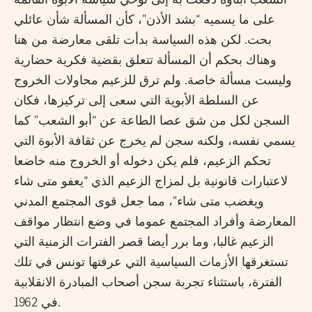
على ما يسميه “بشد الأذن”، كأن المسألة شأن عائلي
بحت. لكن هذه السياسة بدأت تلقى معارضة من هنا
وهناك بحكم أن المسألة تتعلق بقضية فكرية حضارية
وليست مسألة خاصة. ولم ترق للزعيم محاولات الخروج
عن السلطة الأبوية التي سعى إلى تركيزها، فكان
السجن لكل من شق عصا الطاعة عن “أبو الشعب” كما
يسمي نفسه، ولكنه سجن لم يخرج عن ثقافة الأبوة التي
تحكم الزعيم، فلم يكن دخوله أو الخروج منه خاضعا
لاعتبارات قانونية بل لمزاج الزعيم الذي “يعفو متى شاء
ويغضب متى شاء”، مما جعل قوى المجتمع المدني
المعارضة وأفراد المجتمع عموما في وضع انتظار مواقف
الزعيم غالبا، وما برر أيضا قصر الفترات الزمنية التي
تستغرقها الأزمات السياسية التي عرفتها تونس في تلك
الفترة، باستثناء تجربة سجن أصحاب المبادرة الانقلابية
في 1962.