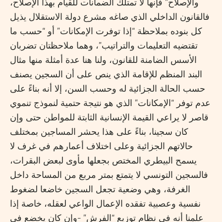
والإصلاح” فإنها لا تمتلك الضمانات للقيام بهذا الإصلاح،
فالقانون الداخلي الذي صاغه مشرع دولة الاستقلال يذيل
كل بنوده بملاحظة “إذا توفرت الإمكانات” أو “حسب ما
تقتضيه التعليمات والتراتيب”، وهما ملاحظتان تضربان
الأسس الضامنة للقانون، ولنا هنا عدة أمثلة منها مثال
البند المنظم للإقامة الذي ينص على أن السجين يصنف
حسب الحالة الجزائية له وحسب السن، إلا أنه بناءً على
عدم توفر “الإمكانات” الذي هو نتيجة حتمية لنموذج تنموي
قاصر لا يراعي القيمة الإنسانية الثابتة للمواطن حتى وإن
كان سجينا، بناءً على هذا يحشر المساجين بمختلف
حالاتهم الجزائية وعلى اختلاف أعمارهم في غرف لا
يسمح البيطري المختص بجعلها مأوى لبعض البقرات،
فالسجين التونسي لا يتمتع بمتر مربع من المساحة داخل
الغرفة، وهي وضعية تجعل السجين خاضعا لضغوط
نفسية وعصبية تفقده الإعمال الواعي لعقله، خاصة إذا
علمنا أنه في نظام توزيع “الفرش” -وإن كان يخضع في