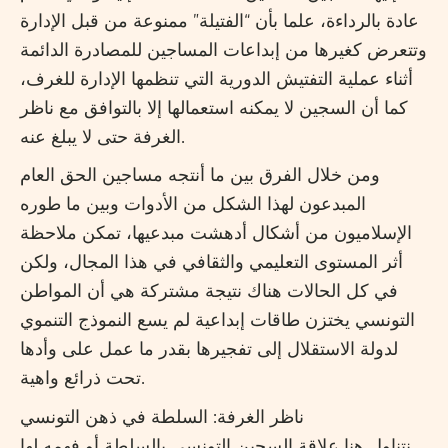
عادة بالرداءة، علما بأن “الفتيلة” ممنوعة من قبل الإدارة
وتتعرض كغيرها من إبداعات المساجين للمصادرة الدائمة
أثناء عملية التفتيش الدورية التي تنظمها الإدارة للغرف،
كما أن السجين لا يمكنه استعمالها إلا بالتوافق مع ناظر
الغرفة حتى لا يبلغ عنه.
ومن خلال الفرق بين ما أنتجه مساجين الحق العام
المبدعون لهذا الشكل من الأدوات وبين ما طوره
الإسلاميون من أشكال أدهشت مبدعيها، تمكن ملاحظة
أثر المستوى التعليمي والثقافي في هذا المجال، ولكن
في كل الحالات هناك نتيجة مشتركة هي أن المواطن
التونسي يختزن طاقات إبداعية لم يسع النموذج التنموي
لدولة الاستقلال إلى تفجيرها بقدر ما عمل على وأدها
تحت ذرائع واهية.
ناظر الغرفة: السلطة في ذهن التونسي
نتناول هنا علاقة السجين التونسي بالسلطة أو فهمه لها