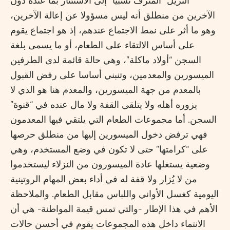
النزيل “المترف نسبيا” إلى الاستئثار بما عنده دون
الآخرين من منطلق أنه ليس مسؤولا عن إعالة الآخرين،
وهو ما أثر على نمط الاجتماع عندهم، إذ هو اجتماع يقوم
على أساس الالتقاء على الطعام، أو ما يسمى بلغة
السجن “أولاد ماكلة”، وهي حالة قائمة لدى الطرفين
الميسورين والمعدمين، وتنبني أساسا على رفض القبول
بالمعدم من جهة الميسورين، والمعدم هنا هو الذي لا
يزوره أهله ولا يتلقى القفة ولا مال عنده في “قنوة”
السجن. أما مجموعات الطعام التي يلتقي فيها المعدمون
فهي ترفض دخول الميسورين إليها من منطلق حرصها
على “كرامتها” حتى لا تكون في وضع المستخدم، وهي
وضعية يستغلها عادة الميسورون من النزلاء ليستخدموا
من لا يُزار ولا قفة له في أداء بعض المهام الروتينية
اليومية كغسل الأواني واللباس مقابل الطعام. والملاحظة
الأهم في هذا الإطار -والتي تمس قيمة المواطنة- هي أن
الانتماء داخل هذه المجموعات يقوم في أحسن حالات