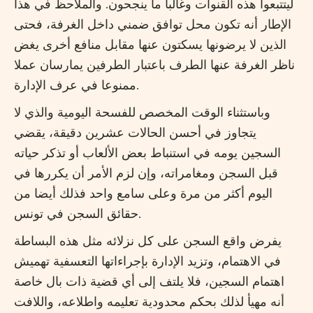
ليتتبعوا هذه القنوات وغالبا ما ينجحون. والملاحظ في هذا
الإطار أنه تكون محل توافق ضمني داخل الغرفة، فحتى
الذين لا يرضونها يسكتون عنها مقابل منافع أخرى يغض
ناظر الغرفة عنها الطرف باعتبار الطرفين يمارسان عملا
ممنوعا في عرف الإدارة.
وباستثناء الوقت المخصص للفسحة اليومية والذي لا
يتجاوز في أحسن الحالات عشرين دقيقة، يقضي
السجين يومه في استنباط بعض الألعاب أو تذكر حياته
قبل السجن ومغامراته، وإن لزم الأمر أن يكررها في
اليوم أكثر من مرة وعلى سامع واحد فذلك أيضا من
حقائق السجن في تونس.
يفرض واقع السجن على كل نزلائه مثل هذه البساطة
في الاهتمام، وتزيد الإدارة بإجراءاتها التعسفية تهميش
اهتمام السجين، فلا يلتف إلى أي قضية ذات بال خاصة
أنه مهيأ لذلك بحكم محدودية تعليمه واطلاعه، واللافت