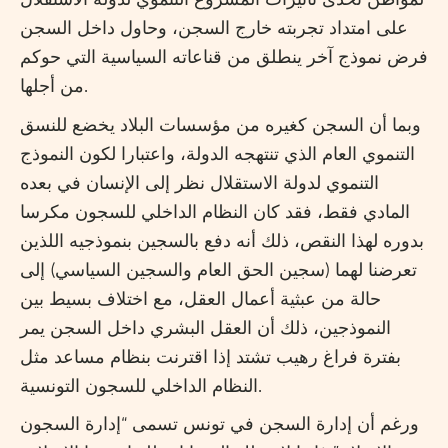
لمواطن تحدى تأثيرات المشروع التنموي لدولة الاستقلال
على امتداد تجربته خارج السجن، وحاول داخل السجن
فرض نموذج آخر ينطلق من قناعاته السياسية التي حوكم
من أجلها.
وبما أن السجن كغيره من مؤسسات البلاد يخضع للنسق
التنموي العام الذي تنتهجه الدولة، واعتبارا لكون النموذج
التنموي لدولة الاستقلال نظر إلى الإنسان في بعده
المادي فقط، فقد كان النظام الداخلي للسجون مكرسا
بدوره لهذا النقص، ذلك أنه دفع بالسجين بنموذجيه اللذين
تعرضنا لهما (سجين الحق العام والسجين السياسي) إلى
حالة من عبثية أعمال العقل، مع اختلاف بسيط بين
النموذجين، ذلك أن العقل البشري داخل السجن يمر
بفترة فراغ رهيب تشتد إذا اقترنت بنظام مساعد مثل
النظام الداخلي للسجون التونسية.
ورغم أن إدارة السجن في تونس تسمى “إدارة السجون