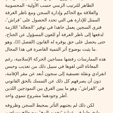
الظاهر للترتيب الزمني حسب الأولية- المحسوبية
والعلاقة مع الحاكم وإدارة السجن ومع ناظر الغرفة
الممثل للإدارة هي التي تحدد الحصول على “فراش”،
فترى السجين يعمل جاهدا في توفير “الجعالة” اللازمة
لدفعها إلى ناظر الغرفة أو للعون المسؤول عن الجناح،
حتى يحصل على حق يوفره له القانون (الفصل 10)، وهو
ما يثبت بوضوح أثر التنمية القاصرة في هذا المجال.
هذه الممارسات رفضها مساجين الحركة الإسلامية، رغم
المعاناة التي لقوها في سبيل ذلك من تعذيب وحبس
انفرادي ونقلة تعسفية إلى سجون أبعد عن مقر الإقامة،
دون أن يصرفهم كل ذلك عن التمسك بالحق القانوني
في “الفراش”، وهو ما يبين الفرق بين النموذجين اللذين
أطر وجودهما مشروع تنموي واحد.
لكن ذلك لم يجنبهم التأثر بمحيط السجن وظروفه
وانخرطوا في عملية “تخديم المخ” بمصطلح مساجين