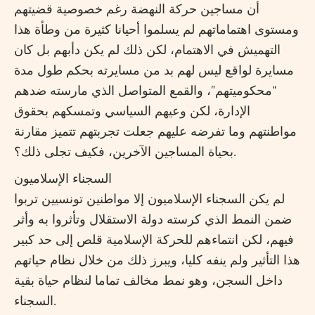
أن مساجين حركة النهضة رغم خصوصية قضيتهم
ومستوى اهتماماتهم لم يسلموا أحيانا كثيرة من وطأة هذا
التهميش في الاهتمام، لكن ذلك لم يكن دأبهم بل كان
مسايرة لواقع ليس لهم بد من مسايرته بحكم طول مدة
“محكوميتهم”، والقمع المتواصل الذي مارسته ضدهم
الإدارة، لكن وعيهم السياسي وتمسكهم بحقوق
مواطنتهم وما تفرضه عليهم جعلت تجربتهم تتميز مقارنة
بحياة المساجين الآخرين، فكيف تجلى ذلك؟.
السجناء الإسلاميون
لم يكن السجناء الإسلاميون إلا مواطنين تونسيين تربوا
ضمن النمط الذي كرسته دولة الاستقلال وتأثروا به وأثر
فيهم، لكن انتماءهم للحركة الإسلامية قلص إلى حد كبير
هذا التأثير ولم ينفه كليا، ويبرز ذلك من خلال نظام حياتهم
داخل السجن، وهو نمط مخالف تماما لنظام حياة بقية
السجناء.