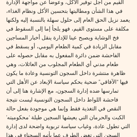
القيم من أجل توفير الأكل، وعوضا عن مواجهة الإدارة
في هذا الشأن ومطالبتها بتحسين الأكل ونظام الغذاء،
يعمد نزيل الحق العام إلى حلول سهلة بالنسبة إليه ولكنها
مكلفة على مستوى القيم، فهو يلجأ إما إلى السقوط في
فخ الوشاية ويصبح عينا للإدارة ينقل أخبار المساجين
مقابل الزيادة في كمية الطعام اليومي، أو يسقط في
الفاحشة ضمن دائرة المفعول به مقابل حصوله على
طعام مدني أي الطعام المجلوب من العائلات، وهي
ظاهرة منتشرة داخل السجون التونسية وعادة ما يكون
فيها “الآفاقي” ضحية بحكم سياسة الإبعاد عن الأهل التي
تمارسها ضده إدارة السجون، مع الإشارة هنا إلى أن
فاحشة اللواط داخل السجون التونسية ليست نتيجة
النقص في التغذية فقط وإنما هي موجودة بفعل حالة
الكبت والحرمان التي يعيشها السجين طيلة ‘محكوميته’
التي تطول عادة، وغياب سياسة تربوية واضحة لدى إدارة
السجن التي تغض الطرف عما يأتيه السجناء في هذا