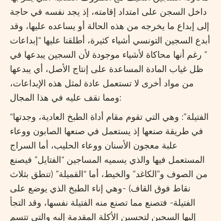
داخل السجن على امتداد إقامته، إذ يجد نفسه في حاجة
إلى إبداع ما يخرجه من هذه الحالة أو يساعده عليها، وقد
أبدع السجين التونسي أشياء كثيرة، أطلقنا عليها “إبداعات
” رغم أنها محاكاة لأشياء موجودة لأن السجين يبدعها في
ظل غياب المادة المساعدة على إنتاج الأصل، أي يبدعها
من مواد أخرى لا تستعمل عادة لمثل هذه الإبداعات،
ومما نقف عليه في هذا المجال:
“الفتيلة”: وهي التي تقوم مقام أداة الطبخ العادية، وجدتها
في طريقة صنعها إذ يستعمل في صنعها الصابون ووعاء
علبة معجون الأسنان ووعاء الحليب، أما السراج
المستعمل فيها والذي يسميه المساجين “الفتايل” فيصنع
من الصوف و”الكاغد” والخيط، أما “القميلة” (تنطق بثلاث
نقاط فوق القاف) -وهي إناء الطبخ الذي يوضع على
الفتيلة- فتصنع مما تصنع منه الفتيلة نفسها، وقد التجأ
إليها السجين لتحسين الأكلة المقدمة إليه والتي تتسم