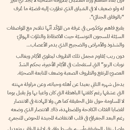
له ولو ضعيف لا في السّياق الذي تطوّرت إليه قضيّة ما عُرف
“بالوفاق الجنائيّ”.
يقبع فاهم بوكدّوس في غرفة من المؤكّد أنّها تتلاءم مع المواصفات
السيّئة للسجون التونسيّة حيث الاكتظاظ والتلوّث الهوائيّ
والشذوذ والأمراض والضجيج الذي يدمر الأعصاب…
دون ريب يُقاوم مجمل تلك الظروف ليطوي الأيّام ويغالب
نوبات الربو” التي استفحلت في الأيّام الأخيرة، بحكم الشدّ
العصبيّ المرتفع والظروف الصعبة وضعف المتابعة الصحيّة.
يدخل شهره الثاني بعيدا عن أهله وحياته، وعن مزاولة مهنته
التي عشقها رغم كلفتها الباهظة التي كان واعيا بها ولم يقبل يوما
لا المساومة حول نقل الحقيقة كما هي ولا المهادنة في الانتصار
لقضايا الفئات الكادحة والمضطهدة، ذاك الانتصار الذي وضعه
رغم البعد الجغرافيّ في قلب الانتفاضة المجيدة للحوض المنجميّ.
واصل نقل الحقيقة وأسهم بقسط وافر في إدارة الرقاب وتعديل