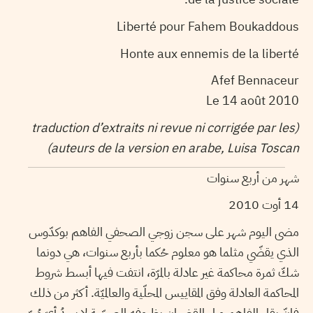
Liberté pour Fahem Boukaddous
Honte aux ennemis de la liberté
Afef Bennaceur
Le 14 août 2010
(traduction d’extraits ni revue ni corrigée par les
auteurs de la version en arabe, Luisa Toscan)
شهر من أربع سنوات
14 أوت 2010
مضى اليوم شهر على سجن زوجي الصحفي الفاهم بوكدّوس
الذي يقضّي مثلما هو معلوم حُكما بأربع سنوات، هي دونما
شكّ ثمرة محاكمة غير عادلة بالمرّة، انتفت فيها أبسط شروط
المحاكمة العادلة وفق المقاييس المحلّية والعالميّة. أكثر من ذلك
فإنّ بقاء الفاهم وراء القضبان بظروفه الصحّية لا يجدُ أيّ مُبرّر