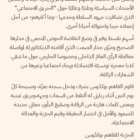
الأجندات السياسيّة وطنيّا وعالميّا حول “الحريق الاجتماعي”
الذي تضافرت جهود السلطة وخدمها –وما أكثرهم- من أجل
إخماده حينا واحتوائه أحيانا أخرى.
أسهم بقسط وفير في وضع انتفاضة الحوض المنجمي في مدارها
الصحيح ومزّق جدار الصمت الذي أقامته الديكتاتوريّة لمواصلة
مغالطة الرأي العامّ الداخلي وخصوصا الخارجي حول ما سُمّي
كذبا معجزة تونسيّة اقتصاديّة ورخاء اجتماعيا وغيرها من
الشعارات الزائفة.
قاوم الفاهم بوكدّوس بشرف ودخل سجنه بعزّة، وصبيحة كلّ
يوم اثنين أثناء زيارتي له ألتقط من قسمات وجهه،وبريق عينيه
وبعض كلمات هاربة من الرقابة وصقيع البلّور، معاني جديدة
للصمود والأمل في انتصار الحقيقة وقيم الحرّية والعدالة
الاجتماعيّة.
الحرّية للفاهم بوكدّوس