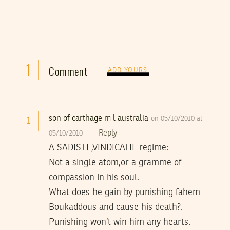
1
Comment
ADD YOURS
son of carthage m l australia
on 05/10/2010 at
1
Reply
05/10/2010
A SADISTE,VINDICATIF regime:
Not a single atom,or a gramme of
compassion in his soul.
What does he gain by punishing fahem
Boukaddous and cause his death?.
Punishing won’t win him any hearts.