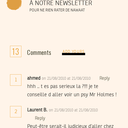
À NOTRE NEWSLETTER
POUR NE RIEN RATER DE NAWAAT
13
Comments
ADD YOURS
ahmed
Reply
on 21/08/2010 at 21/08/2010
1
hhh .. t es pas serieux la ?!!! je te
conseille d aller voir un psy Mr Holmes !
Laurent B.
on 21/08/2010 at 21/08/2010
2
Reply
Peut-être serait-il judicieux d’aller chez