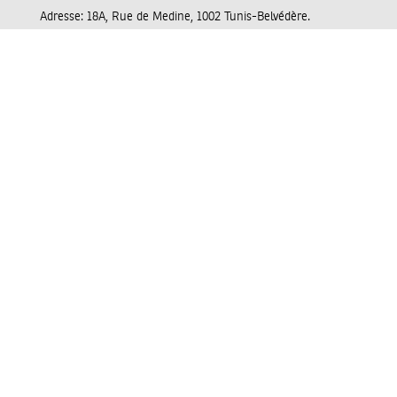
Adresse:
18A, Rue de Medine, 1002 Tunis-Belvédère.
Tel:
+(216) 71 89 22 27
Email:
contact@nawaat.org
Video
Player
00:00
02:02
About Us
Finances
Contact
Editorial Charter
Charte éditoriale
الميثاق التحريري
Nawaat AI Use Policy
Team