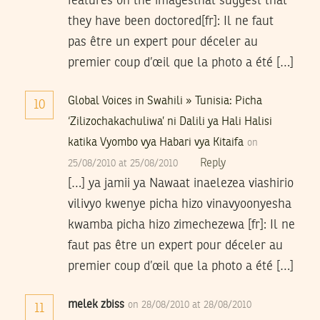
features on the imagesthat suggest that
they have been doctored[fr]: Il ne faut
pas être un expert pour déceler au
premier coup d’œil que la photo a été […]
Global Voices in Swahili » Tunisia: Picha
10
‘Zilizochakachuliwa’ ni Dalili ya Hali Halisi
katika Vyombo vya Habari vya Kitaifa
on
Reply
25/08/2010 at 25/08/2010
[…] ya jamii ya Nawaat inaelezea viashirio
vilivyo kwenye picha hizo vinavyoonyesha
kwamba picha hizo zimechezewa [fr]: Il ne
faut pas être un expert pour déceler au
premier coup d’œil que la photo a été […]
melek zbiss
on 28/08/2010 at 28/08/2010
11