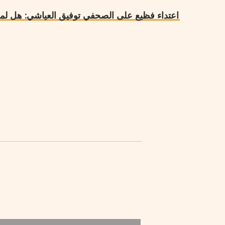
اعتداء فظيع على الصحفي توفيق العياشي: هل لما ح