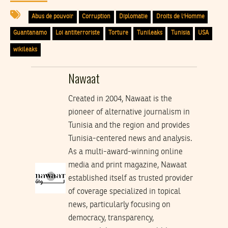
Abus de pouvoir
Corruption
Diplomatie
Droits de l'Homme
Guantanamo
Loi antiterroriste
Torture
Tunileaks
Tunisia
USA
wikileaks
Nawaat
Created in 2004, Nawaat is the
pioneer of alternative journalism in
Tunisia and the region and provides
Tunisia-centered news and analysis.
As a multi-award-winning online
media and print magazine, Nawaat
established itself as trusted provider
of coverage specialized in topical
news, particularly focusing on
democracy, transparency,