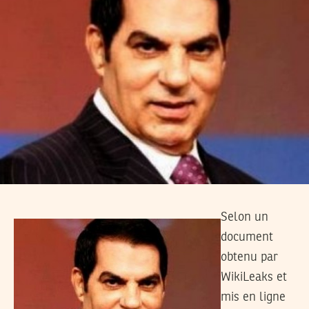
Selon un
document
obtenu par
WikiLeaks et
mis en ligne