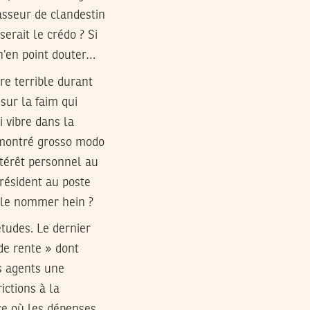
passeur de clandestin
erait le crédo ? Si
 n’en point douter…
re terrible durant
 sur la faim qui
 vibre dans la
a montré grosso modo
ntérêt personnel au
Président au poste
e le nommer hein ?
études. Le dernier
 de rente » dont
es agents une
ictions à la
re où les dépenses