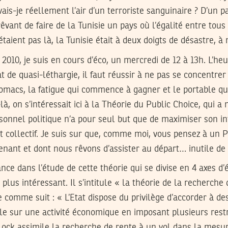
vais-je réellement l’air d’un terroriste sanguinaire ? D’un 
vant de faire de la Tunisie un pays où l’égalité entre tous s
étaient pas là, la Tunisie était à deux doigts de désastre, à
010, je suis en cours d’éco, un mercredi de 12 à 13h. L’heu
t de quasi-léthargie, il faut réussir à ne pas se concentrer
omacs, la fatigue qui commence à gagner et le portable qui
là, on s’intéressait ici à la Théorie du Public Choice, qui 
sonnel politique n’a pour seul but que de maximiser son i
êt collectif. Je suis sur que, comme moi, vous pensez à un 
enant et dont nous rêvons d’assister au départ… inutile d
nce dans l’étude de cette théorie qui se divise en 4 axes d’
plus intéressant. Il s’intitule « la théorie de la recherche
e comme suit : « L’Etat dispose du privilège d’accorder à d
e sur une activité économique en imposant plusieurs restr
lock assimile la recherche de rente à un vol dans la mesu