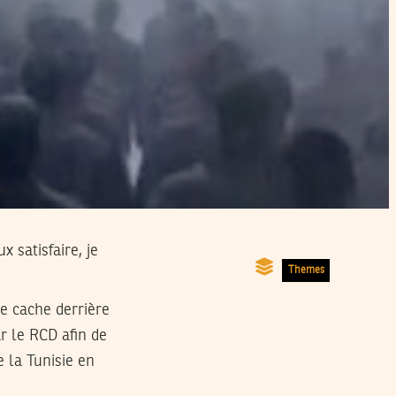
 satisfaire, je
Themes
se cache derrière
ar le RCD afin de
e la Tunisie en