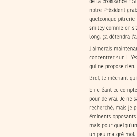
de la croissance ? 
notre Président gra
quelconque pitrerie 
smiley comme on s’a
long, ça détendra l’
J’aimerais maintenan
concentrer sur L. Yez
qui ne propose rien.
Bref, le méchant qui 
En créant ce compte 
pour de vrai. Je ne s
recherché, mais je p
éminents opposants t
mais pour quelqu’un 
un peu malgré moi. S