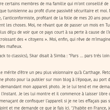
re certains membres de ma famille qui m’ont conseillé de
ique tunisienne au profit d’une passivité sécuritaire et moi.
, l’anticonformiste, profitant de la folie de mes 20 ans pou
t les choses. Moi, ne rêvant que de passer un mois en Tu
lus déçu de voir que ce pays court à sa perte à cause de l’i
oissant des « citoyens ». Moi, enfin, qui rêve de m’imagine
des mafieux.
ack to classics), Skar disait à Simba : “Pars … pars trés loin
 le mérite d’être un peu plus visionnaire qu’à Carthage. Re
ne photo pour la publier sur mon blog à l’époque, au port 
e demandant mon appareil photo. Je le lui tend et me dema
à l’instant. Je les lui montre et il commence à laisser libre 
enaçant de confisquer l’appareil si je ne les effaçais pas
oint et me demande ce que je fais ici. “J‘habite en France, j