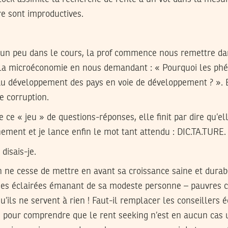
re sont improductives.
un peu dans le cours, la prof commence nous remettre dan
it la microéconomie en nous demandant : « Pourquoi les p
 au développement des pays en voie de développement ? ». 
e corruption.
e ce « jeu » de questions-réponses, elle finit par dire qu’e
ment et je lance enfin le mot tant attendu : DIC.TA.TURE.
disais-je.
n ne cesse de mettre en avant sa croissance saine et durabl
es éclairées émanant de sa modeste personne – pauvres c
 qu’ils ne servent à rien ! Faut-il remplacer les conseiller
e pour comprendre que le rent seeking n’est en aucun ca