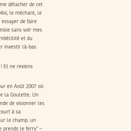
 me détacher de cet
 Moi, le méchant, le
r essayer de faire
nisie sans voir mes
mbécilité et du
r investir là-bas
 ! Et ne reviens
tour en Août 2007 où
de la Goulette. Un
nde de visionner les
court à sa
 sur le champ. un
e prends le ferry” –