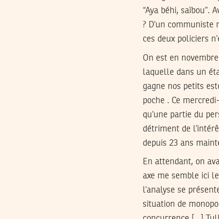
“Aya béhi, saïbou”. A
? D’un communiste rê
ces deux policiers n’
On est en novembre 2
laquelle dans un éta
gagne nos petits est
poche . Ce mercredi-
qu’une partie du per
détriment de l’intér
depuis 23 ans maint
En attendant, on ava
axe me semble ici le 
l’analyse se présent
situation de monopol
concurrence […] Tul