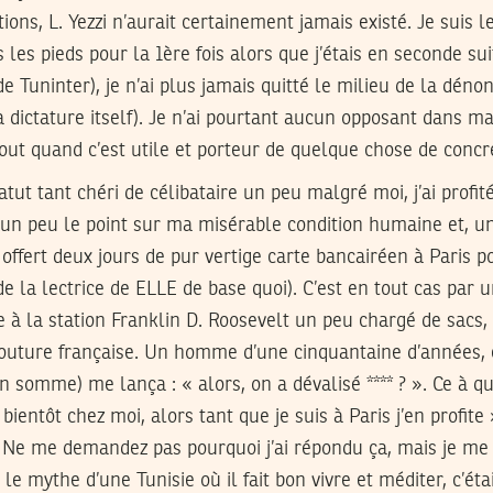
ons, L. Yezzi n’aurait certainement jamais existé. Je suis l
s les pieds pour la 1ère fois alors que j’étais en seconde sui
e Tuninter), je n’ai plus jamais quitté le milieu de la déno
la dictature itself). Je n’ai pourtant aucun opposant dans m
out quand c’est utile et porteur de quelque chose de concr
atut tant chéri de célibataire un peu malgré moi, j’ai profi
 un peu le point sur ma misérable condition humaine et, un
offert deux jours de pur vertige carte bancairéen à Paris 
 de la lectrice de ELLE de base quoi). C’est en tout cas par 
ve à la station Franklin D. Roosevelt un peu chargé de sacs,
outure française. Un homme d’une cinquantaine d’années, e
n somme) me lança : « alors, on a dévalisé **** ? ». Ce à qu
bientôt chez moi, alors tant que je suis à Paris j’en profite
. Ne me demandez pas pourquoi j’ai répondu ça, mais je me
le mythe d’une Tunisie où il fait bon vivre et méditer, c’étai