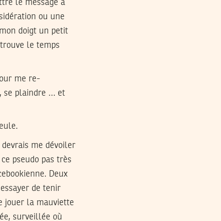
ttre le message à
sidération ou une
mon doigt un petit
trouve le temps
pour me re-
r, se plaindre … et
eule.
e devrais me dévoiler
e ce pseudo pas très
acebookienne. Deux
 essayer de tenir
e jouer la mauviette
ée, surveillée où