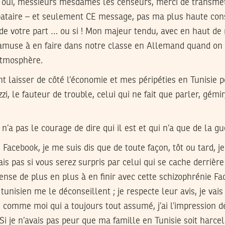
Si oui, messieurs mesdames les censeurs, merci de transme
bataire – et seulement CE message, pas ma plus haute con
de votre part … ou si ! Mon majeur tendu, avec en haut de 
muse à en faire dans notre classe en Allemand quand on 
atmosphère.
t laisser de côté l’économie et mes péripéties en Tunisie 
zi, le fauteur de trouble, celui qui ne fait que parler, gémi
n’a pas le courage de dire qui il est et qui n’a que de la gu
Facebook, je me suis dis que de toute façon, tôt ou tard, j
ais pas si vous serez surpris par celui qui se cache derrièr
ense de plus en plus à en finir avec cette schizophrénie F
unisien me le déconseillent ; je respecte leur avis, je vais
comme moi qui a toujours tout assumé, j’ai l’impression d
i je n’avais pas peur que ma famille en Tunisie soit harcel