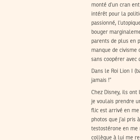
monté d’un cran ent
intérêt pour la polit
passionné, l’utopique
bouger marginalemen
parents de plus en p
manque de civisme cr
sans coopérer avec 
Dans le Roi Lion I (b
jamais !”
Chez Disney, ils ont
je voulais prendre u
flic est arrivé en m
photos que j’ai pris 
testostérone en me m
collègue à lui me rej