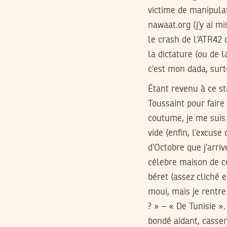
victime de manipulati
nawaat.org (j’y ai mi
le crash de l‘ATR42 d
la dictature (ou de 
c’est mon dada, surt
Étant revenu à ce st
Toussaint pour faire
coutume, je me suis 
vide (enfin, l’excuse
d’Octobre que j’arri
célebre maison de c
béret (assez cliché e
moui, mais je rentre 
? » – « De Tunisie »
bondé aidant, casser 