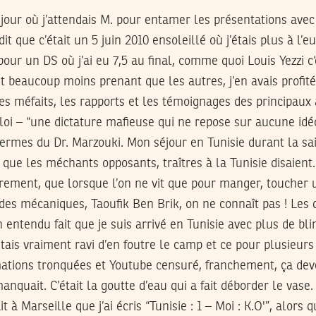
e jour où j’attendais M. pour entamer les présentations av
 que c’était un 5 juin 2010 ensoleillé où j’étais plus à l’e
our un DS où j’ai eu 7,5 au final, comme quoi Louis Yezzi c‘
t beaucoup moins prenant que les autres, j’en avais profit
les méfaits, les rapports et les témoignages des principaux
i loi – “une dictature mafieuse qui ne repose sur aucune i
ermes du Dr. Marzouki. Mon séjour en Tunisie durant la sai
 que les méchants opposants, traîtres à la Tunisie disaient. 
ement, que lorsque l’on ne vit que pour manger, toucher un
 des mécaniques, Taoufik Ben Brik, on ne connaît pas ! Les d
en entendu fait que je suis arrivé en Tunisie avec plus de bl
étais vraiment ravi d’en foutre le camp et ce pour plusieurs 
mations tronquées et Youtube censuré, franchement, ça dev
nquait. C’était la goutte d’eau qui a fait déborder le vase.
 à Marseille que j’ai écris “Tunisie : 1 – Moi : K.O'”, alors q