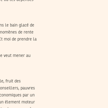
s le bain glacé de
hénomènes de rente
Et moi de prendre la
lle veut mener au
e, fruit des
onseillers, pauvres
s économiques par un
s un élement moteur