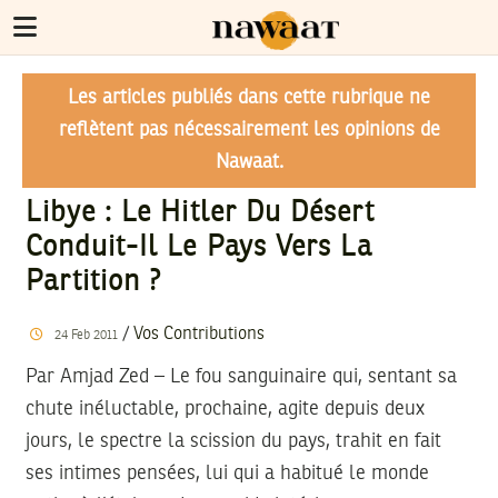
Les articles publiés dans cette rubrique ne
reflètent pas nécessairement les opinions de
Nawaat.
Libye : Le Hitler Du Désert
Conduit-Il Le Pays Vers La
Partition ?
/
Vos Contributions
24
Feb
2011
Par Amjad Zed – Le fou sanguinaire qui, sentant sa
chute inéluctable, prochaine, agite depuis deux
jours, le spectre la scission du pays, trahit en fait
ses intimes pensées, lui qui a habitué le monde