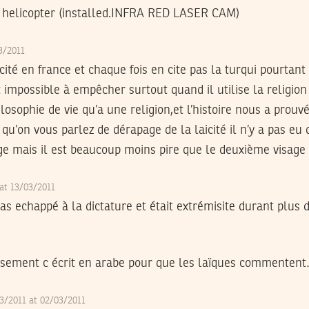
 helicopter (installed.INFRA RED LASER CAM)
03/2011
laicité en france et chaque fois en cite pas la turqui pour
impossible à empêcher surtout quand il utilise la religion i
losophie de vie qu’a une religion,et l’histoire nous a prouv
qu’on vous parlez de dérapage de la laicité il n’y a pas eu
age mais il est beaucoup moins pire que le deuxième visage d
 at 13/03/2011
 pas echappé à la dictature et était extrémisite durant plus
sement c écrit en arabe pour que les laïques commenten
3/2011 at 02/03/2011