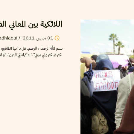
اللائكية بين المعاني ال
adhlaoui
/
2011
مارس
01
بسم الله الرحمان الرحيم, قل يا أيها الكافرون ل
لكم دينكم و لي ديني”.” لااكراه في الدين […]