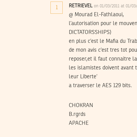
RETRIEVEL
on 01/03/2011 at 01/0
1
@ Mourad El-Fathlaoui,
l’autorisation pour le mouv
DICTATORSSHIPS)
en plus c’est le Mafia du Trab
de mon avis c’est tres tot po
reposer,et il faut connaitre l
les islamistes doivent avant 
leur Liberte’
a traverser le AES 129 bits.
CHOKRAN
B.rgrds
APACHE