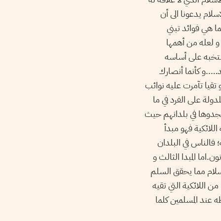
لام يدعونا الى أن
ا هي فوائد تبني
 و لعله من أهمها
نتخبه على أساسه
د…..و كأنما أنصارك
 تقيا تآمرت عليه نوائب
دولة على الفرد في ما
 يجدوها في بلدانهم حيث
للائكية فهو مبدأ
؛ فالناس في البلدان
.اما المبدا الثالث و
بسلام مما يحقق السلم
من اللائكية التي تقيه
ه عند المسلمين كلما