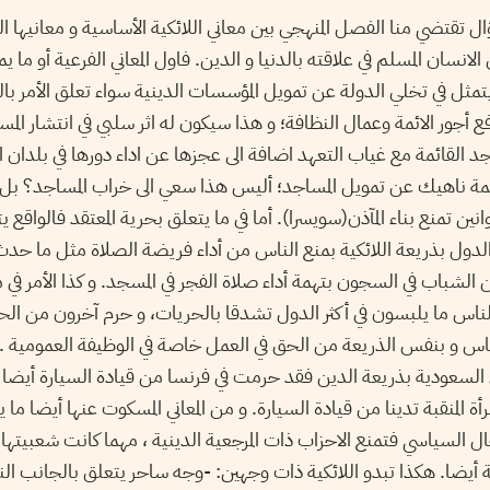
ال تقتضي منا الفصل المنهجي بين معاني اللائكية الأساسية و معانيها 
الانسان المسلم في علاقته بالدنيا و الدين. فاول المعاني الفرعية أو ما
ثل في تخلي الدولة عن تمويل المؤسسات الدينية سواء تعلق الأمر بالب
و دفع أجور الائمة وعمال النظافة؛ و هذا سيكون له اثر سلبي في انتشار ال
اجد القائمة مع غياب التعهد اضافة الى عجزها عن اداء دورها في بلدان 
مة ناهيك عن تمويل المساجد؛ أليس هذا سعي الى خراب المساجد؟ بل
انين تمنع بناء المآذن(سويسرا). أما في ما يتعلق بحرية المعتقد فالواقع
ول بذريعة اللائكية بمنع الناس من أداء فريضة الصلاة مثل ما حدث
لشباب في السجون بتهمة أداء صلاة الفجر في المسجد. و كذا الأمر في
 ما يلبسون في أكثر الدول تشدقا بالحريات، و حرم آخرون من الحق
لناس و بنفس الذريعة من الحق في العمل خاصة في الوظيفة العمومية . 
ي السعودية بذريعة الدين فقد حرمت في فرنسا من قيادة السيارة أيضا 
ة المنقبة تدينا من قيادة السيارة. و من المعاني المسكوت عنها أيضا ما يت
ال السياسي فتمنع الاحزاب ذات المرجعية الدينية ، مهما كانت شعبيتها 
ة أيضا. هكذا تبدو اللائكية ذات وجهين: -وجه ساحر يتعلق بالجانب ال