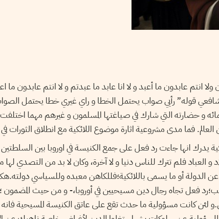
ا انتم عابدون ما أعبد و لا انا عابد ما عبدتم و لا انتم عابدون ما اعبد
افعي قوله” رأيي صواب يحتمل الخطا و راي غيري خطا يحتمل الصواب 
مائه و حضارته التي شارك في صياغتها المسلمون و غيرهم مهما اختلف
الم. فما مدى مشروعية اثارة موضوع اللائكية مع انطلاق الثورات في ال
 ئكية يدرك انها جاءت رد فعل على جمع الكنيسة في اوروبا بين السلطتين 
و العباد فلم تترك للناس دنيا و لا آخرة، وكان لا بد من التصدي لها م
عن الدولة أو ما يسمى باللائكية؛فللكاهن معبده وللسياسي دولته.هكذا
رد فعل تجاه رجال دين مسيحيين في أوروبا،- و من حيث المضمون 
.و لئن كانت مسؤولية ما حدث تقع على عاتق الكنيسة المسيحية فانه 
المسؤولية عن سلوكات بشر استغلوا الدين لأغراض خاصة ناهيك عن الاس