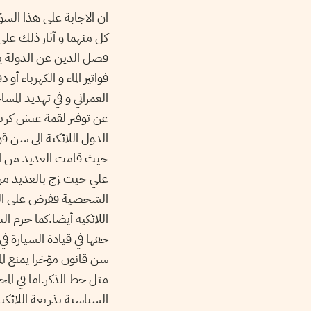
ان الاجابة على هذا السؤ
كل منهما و آثار ذلك على 
فصل الدين عن الدولة يتم
فواتير الماء و الكهرباء أ
العمراني و في تهديد المس
عن توفير لقمة عيش كري
الدول اللائكية الى سن قو
حيث قامت العديد من الد
علي حيث زج بالعديد من ا
الشخصية ففرض على الناس
اللائكية أيضا.كما حرم ا
حقها في قيادة السيارة ف
سن قانون مؤخرا يمنع المرأ
مثل حظ الذكر.اما في المج
السياسية بذريعة اللائكي