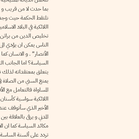
بما حدث لا من قريب و ل
نلتقط الحكمة حيث وجدناه
اللائكية في البلاد الاسل
تخليص الدين من براثن ا
الناس يمكن ان يؤدي الى 
الأنصار” . و الانسان كما
السياسة؟ اما الجانب الثا
يتعلق بمعتقداته لذلك نر
يمنع السني من الصلاة في
المساواة فالتعامل مع الأف
اللائكية سواسية كأسنان ا
الأخير الذي سأتوقف عنده
المدني و يرقى بالعلاقة بي
مكائد السياسة كما ان ال
تردد على ألسنة الساسة و 