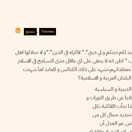
,
مجتمع
Themes
”  لكم دينكم و لي ديني”.” لااكراه في الدين”.”و لا تجادلوا اهل
” اظن انه لا يخفى على اي عاقل مدى التسامح في الاسلام
ت معتقداتهم،تشهد على ذلك الكنائس و المعابد كما شهدت
بلدان العربية و الاسلامية؟
الدينية و السياسية
اديا عن طريق الثورات و
 بدأت اللائكية بكل
؛تحديد مجال كل من
من غير العدل أن
لام الذي لا علاقة له