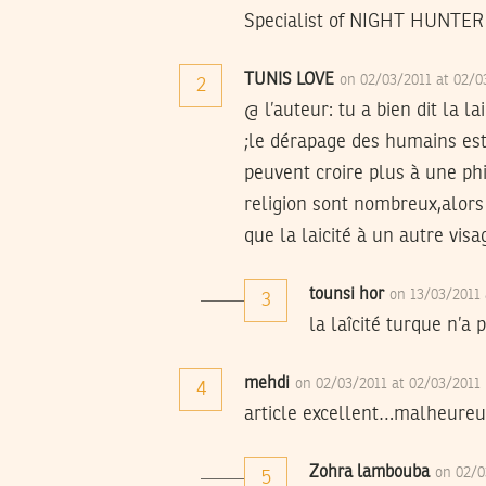
Specialist of NIGHT HUNTER
TUNIS LOVE
on 02/03/2011 at 02/
2
@ l’auteur: tu a bien dit la 
;le dérapage des humains est 
peuvent croire plus à une phi
religion sont nombreux,alors 
que la laicité à un autre vis
tounsi hor
on 13/03/2011
3
la laîcité turque n’a
mehdi
on 02/03/2011 at 02/03/2011
4
article excellent…malheureu
Zohra lambouba
on 02/0
5