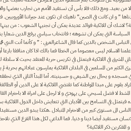
ا من بعيد. ومع ذلك فلا بأس أن تستفيد الأمم من تجارب بعضها والاس
ا ” و ان كانت في الصين” ناهيك ان تكون عند جيراننا الأوروبيين. فم
امية؟ لاشك أن للائكية فوائد عديدة يمكن أن تجنيها الشعوب : من بينها
لسياسة التي يمكن ان تشوهه ؛ فانتخاب سياسي يرفع الدين شعارا ي
التباس الشخص بالدين كما قال الشاعرالعربي : ” و كأنما أنت النبي محم
 علمنا الاسلام ليس معصوما من الخطا فما بالك اذا كان منافقا بارعا أو
ني المشرق في اللائكية فيتمثل في تكريس حرية المعتقد بحيث لا سلطة لل
ى الكثير من المسلمين في البلدان اللائكية يمارسون عباداتهم بحرية لم
 مسجده و يحال بين الشيعي و حسينيته. أما المبدأ الثاني الذي تحققه ا
راد يقوم على مبدا المواطنة كما تقتضي اللائكية لا على الدين أو الطائفة
لمشط لا فضل لمسيحي على يهودي و لا لرجل على امراة الا باحترام القانون
 فيتمثل في التسامح بين الأديان التي تتعايش داخل الدول اللائكية 
ن الناس الى مستوى كبير من الاحترام المتبادل .هكذا يبدو الدين مستفيدا 
انسان مستفيد أيضا دينا و دنيا. فما الداعي لكل هذا الفزع الذي نلاحظ
المفكرين ذكر اللائكية؟