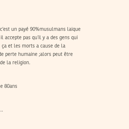
tant c’est un payé 90%musulmans laique
l accepte pas qu’il y a des gens qui
é ça et les morts a cause de la
 de perte humaine ;alors peut être
e la religion.
 de 80ans
t…