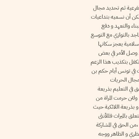
الفرعية ثم تحديد مجال
 يمكن أن نسميه بتداعيات
ناء والتعهد و دفع
مساجد بالتوازي مع التوسع
اسلامية يعجز سكانها
 وصل الأمر في بعض
 يتكفل بتكذيب هذا الزعم
 في تونس أيام حكم بن
 مجال الحريات
 في التعليم بذريعة
ولئن حرمت المراة من
و بذريعة اللائكية حيث
علق بالميراث فللأنثى
،من الحق في المشاركة
نظري و الظاهر ووجه