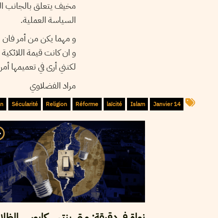
مخيف يتعلق بالجانب التط
السياسة العملية.
و مهما يكن من أمر فان .
و ان كانت قيمة اللائكية 
لكنني أرى في تعميمها أمر.
مراد الفضلاوي
on
Sécularité
Religion
Réforme
laïcité
Islam
14 Janvier
نواة في دقيقة: متى ينتهي كابوس الظلا