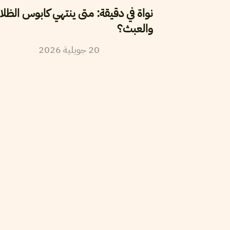
نواة في دقيقة: متى ينتهي كابوس الظلا
والعبث؟
2026
جويلية
20