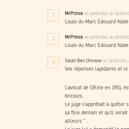
MrPrince
on 19/03/2011 at 19/03/2
1
Lisais du Marc Edouard Nabe 
MrPrince
on 19/03/2011 at 19/03/2
2
Lisais du Marc Edouard Nabe 
Salah Ben Omrane
on 19/03/2011
3
Vos réponses lapidaires et le
L’avocat de Céline en 1951, es
bricoles.
Le juge s’apprêtait à quitter 
sa fille demain et qu’il serai
ailleurs ” .