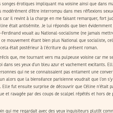
 songes érotiques impliquant ma voisine ainsi que dans m
ès modérément d’être interrompu dans mes réflexions sexuel
 car il revint à la charge en me faisant remarquer, fort j
éline était antisémite. Je lui répondis que bien évidemment 
-Ferdinand vouait au National-socialisme (ne jamais mettr
 ce mouvement étant bien plus National que socialiste, cel
cela était postérieur à l’écriture du présent roman.
récis que, me tournant vers ma pulpeuse voisine car me se
i dans ses yeux d’un bleu azur et vachement excitants. Elle
ersonnes qui ne se connaissaient pas entament une conver
n alors que la bienséance parisienne voudrait que l’on s’y
. Elle fut ensuite surprise de découvrir que Céline n’était
e et ravagée par des coups de scalpel répétés et hors de p
bin qui me regardait avec des yeux inquisiteurs plutôt co