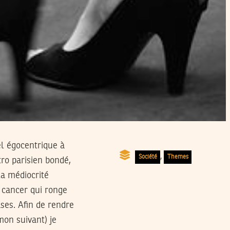
l égocentrique à
,
Société
Themes
ro parisien bondé,
la médiocrité
e cancer qui ronge
ses. Afin de rendre
mon suivant) je