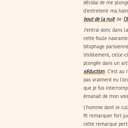
décidai de me plonge
d’entretenir ma hai
bout de la nuit
de
C
J’entrai donc dans 
cette foule navrante
bitophage parisienn
Visiblement, celle-c
plongée dans un art
séduction
. C’est au
pas vraiment eu l’oc
que je fus interromp
émanait de mon voisi
L’homme dont le cul 
fit remarquer fort j
cette remarque perti