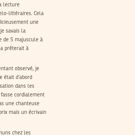
a lecture
o-littéraires. Cela
udicieusement une
je savais la
e de S majuscule à
a prêterait à
ntant observé, je
 était d’abord
sation dans les
 fasse cordialement
 pas une chanteuse
rix mais un écrivain
mmuns chez les