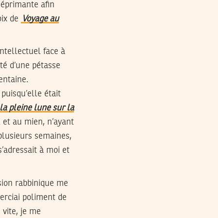
déprimante afin
oix de
Voyage au
ntellectuel face à
oté d’une pétasse
entaine.
puisqu’elle était
 la pleine lune sur la
 et au mien, n’ayant
plusieurs semaines,
’adressait à moi et
rsion rabbinique me
merciai poliment de
vite, je me