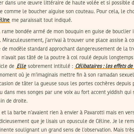
r dans une œuvre littéraire de haute volée et si possible 
ne comme le boucher aiguise son couteau. Pour cela, le ch
éline
me paraissait tout indiqué.
la rame bondée armé de mon bouquin en guise de bouclier i
. Miraculeusement, j’arrivai à trouver une place assise à c
e de modèle standard approchant dangereusement de la tr
i n’avait pas tâté de la poutre à col roulé depuis longtemps 
icle de
Elle
sobrement intitulé :
Célibataires : les effets de
 moment où je m’imaginais mettre fin à son ramadan sexuel
casion de tâter la gueuse sous les portes cochères depuis 
u dans mes songes par une voix au fort accent yiddish qui s
n de droite.
et la barbe n’avaient rien à envier à Pavarotti mais en ve
udicieusement que je lisais un opuscule de Céline. Je le re
nente soulignant un grand sens de l’observation. Mais très 