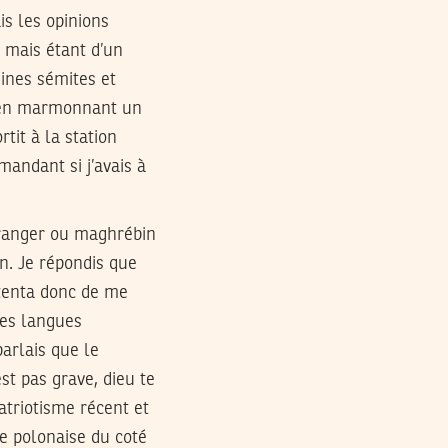
is les opinions
n mais étant d’un
ines sémites et
t en marmonnant un
tit à la station
mandant si j’avais à
tranger ou maghrébin
n. Je répondis que
 tenta donc de me
les langues
parlais que le
st pas grave, dieu te
triotisme récent et
ne polonaise du coté