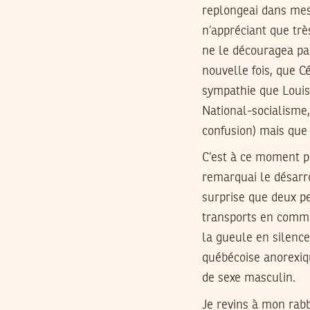
replongeai dans mes
n’appréciant que tr
ne le découragea pas
nouvelle fois, que C
sympathie que Louis
National-socialisme,
confusion) mais que 
C’est à ce moment p
remarquai le désarro
surprise que deux p
transports en commu
la gueule en silence
québécoise anorexiqu
de sexe masculin.
Je revins à mon rab