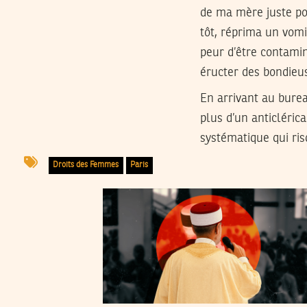
de ma mère juste pou
tôt, réprima un vomi
peur d’être contaminé
éructer des bondieus
En arrivant au bure
plus d’un anticléric
systématique qui ris
Droits des Femmes
Paris