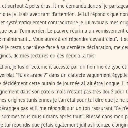
l et surtout à poils drus. Il me demanda donc si je partagea
r que je lisais avec tant d’attention. Je lui répondis que no
et systématiquement contradictoire je lui avouais mes orig
n que pour l’emmerder. Le pauvre réprima un vomissemen
maintenant… Vous aurez à en répondre devant dieu”. Il sor
é je restais perplexe face à sa dernière déclaration, me de
ines, de mes lectures ou des deux à la fois.
ination, je fus directement accosté par un homme de type é
erbial “Tu es arabe ?” dans un dialecte vaguement égyptie
 décidément cette putain de journée allait être longue. Il
nement dans son patois mais n’étant pas très doué pour 
s origines tunisiennes je l’arrêtai pour lui dire que je ne 
 dérangea pas et il me répondit sur un ton rassurant “Ce n’e
 sommes tous musulmans après tout”. Blessé dans mon pa
je lui répondis que j’étais également juif ashkénaze d’origi