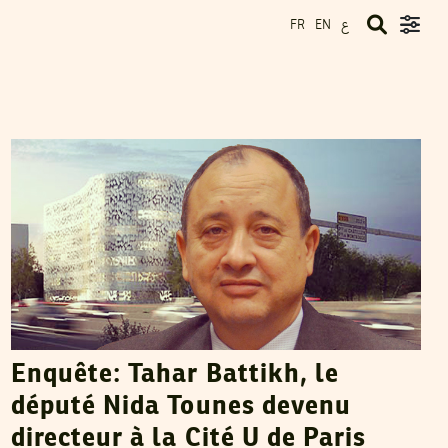
ع
FR
EN
MALEK LAKHAL
31
Jan
2018
Enquête: Tahar Battikh, le
député Nida Tounes devenu
directeur à la Cité U de Paris