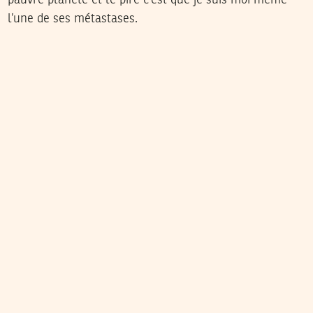
pauvre planète et le pire c’est que je suis moi même
l’une de ses métastases.