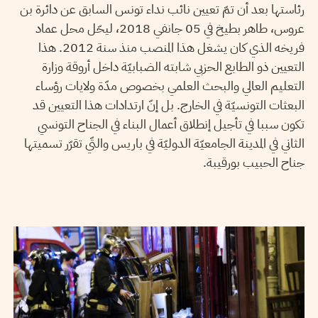
رئاستها بعد أن تمّ تعيين نائب نداء تونس السابق عن دائرة بن
عروس، طاهر بطيخ في 05 جانفي 2018، ليحّل محل عماد
فريخه الذي كان يشغل هذا المنصب منذ سنة 2012. هذا
التعيين ذو الطابع الحزبي شابته الضبابيّة داخل أروقة وزارة
التعليم العالي والبحث العلمي بخصوص مدّة ولايات رؤساء
البعثات التونسيّة في الخارج. بل إنّ ارتدادات هذا التعيين قد
تكون سببا في تأجيل إنطلاق أعمال البناء في الجناح التونسي
الثاني في المدينة الجامعيّة الدوليّة في باريس والتّي تقرّر تسميتها
جناح الحبيب بورقيبة.
SEIF SOUDANI
15
Nov
2015