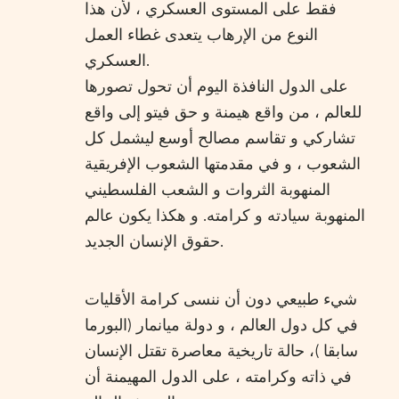
فقط على المستوى العسكري ، لأن هذا
النوع من الإرهاب يتعدى غطاء العمل
العسكري.
على الدول النافذة اليوم أن تحول تصورها
للعالم ، من واقع هيمنة و حق فيتو إلى واقع
تشاركي و تقاسم مصالح أوسع ليشمل كل
الشعوب ، و في مقدمتها الشعوب الإفريقية
المنهوبة الثروات و الشعب الفلسطيني
المنهوبة سيادته و كرامته. و هكذا يكون عالم
حقوق الإنسان الجديد.
شيء طبيعي دون أن ننسى كرامة الأقليات
في كل دول العالم ، و دولة ميانمار (البورما
سابقا )، حالة تاريخية معاصرة تقتل الإنسان
في ذاته وكرامته ، على الدول المهيمنة أن