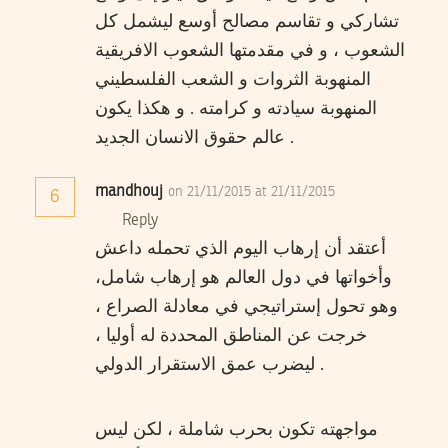
تشاركي و تقاسم مصالح أوسع ليشمل كل
الشعوب ، و في مقدمتها الشعوب الافريقية
المنهوبة الثروات و الشعب الفلسطيني
المنهوبة سيادته و كرامته . و هكذا يكون
عالم حقوق الانسان الجديد .
mandhouj
on 21/11/2015 at 21/11/2015
6
Reply
أعتقد أن إرهاب اليوم الذي تحمله داعش
وأخواتها في دول العالم هو إرهاب شامل،
وهو تحول إستراتيجي في معادلة الصراع ،
خرجت عن المناطق المحددة له أوليا ،
ليضرب عمق الاستقرار الدولي .
مواجهته تكون بحرب شاملة ، لكن ليس