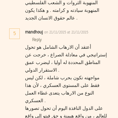
المنهوبة الثروات و الشعب الفلسطيني
المنهوبة سيادته و كرامته . و هكذا يكون
عالم حقوق الانسان الجديد .
mandhouj
on 21/11/2015 at 21/11/2015
5
Reply
أعتقد أن الارهاب الشامل هو تحول
إستراتيجي في معادلة الصراع ، خرجت عن
المناطق المحددة له أوليا ، ليضرب عمق
الاستقرار الدولي .
مواجهته تكون بحرب شاملة ، لكن ليس
فقط على المستوى العسكري ، لأن هذا
النوع من الارهاب يتعدى غطاء العمل
العسكري .
على الدول النافذة اليوم أن تحول تصورها
للعالم ، من واقع هيمنة و حق فيتو إلى واقع