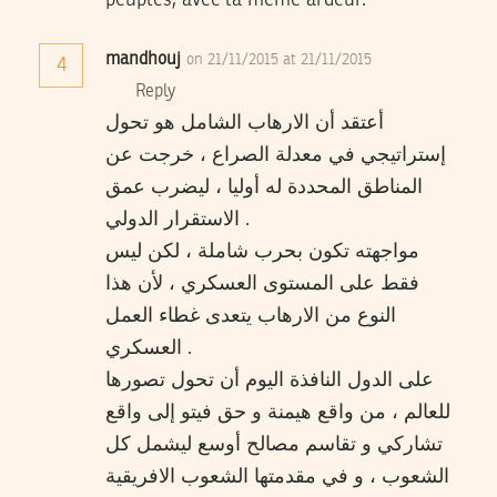
peuples, avec la mème ardeur.
mandhouj
on 21/11/2015 at 21/11/2015
4
Reply
أعتقد أن الارهاب الشامل هو تحول
إستراتيجي في معدلة الصراع ، خرجت عن
المناطق المحددة له أوليا ، ليضرب عمق
الاستقرار الدولي .
مواجهته تكون بحرب شاملة ، لكن ليس
فقط على المستوى العسكري ، لأن هذا
النوع من الارهاب يتعدى غطاء العمل
العسكري .
على الدول النافذة اليوم أن تحول تصورها
للعالم ، من واقع هيمنة و حق فيتو إلى واقع
تشاركي و تقاسم مصالح أوسع ليشمل كل
الشعوب ، و في مقدمتها الشعوب الافريقية