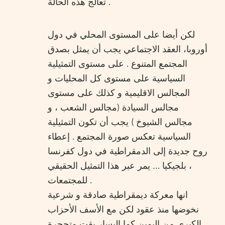
تعالج هذه الحالة .
لكن أيضا على المستوى المحلي في دول
أوروبا، العقد الاجتماعي يجب أن يمثل بصدق
المجتمع المتنوع . على مستوى التمثيلية
السياسية على مستوى كل المحليات و
المجالس الاقليمية و كذلك على مستوى
مجالس السيادة (مجالس الشعب ، و
مجالس الشيوخ ) يجب أن تكون التمثيلية
السياسية تعكس صورة المجتمع . إعطاء
روح جديدة إلى الدمقراطية في دول كفرنسا
، بلجيكيا … يمر عبر هذا التمثيل الحقيقي
للمجتمعات .
انها معركة ديمقراطية صادقة و شرعية
نخوضها منذ عقود لكن مع الأسف الأحزاب
الكبرى من اليمين كما اليسار بقت متحجرة