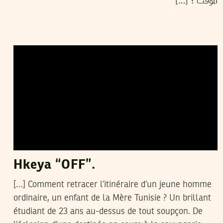
المؤقت ؟ […]
SELIMA KAROUI
30
Jun
2015
Hkeya “OFF”.
[…] Comment retracer l’itinéraire d’un jeune homme
ordinaire, un enfant de la Mère Tunisie ? Un brillant
étudiant de 23 ans au-dessus de tout soupçon. De