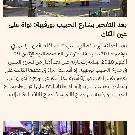
بعد التفجير بشارع الحبيب بورقيبة: نواة على
عين المكان
بعد العمليّة الإرهابيّة التّي استهدفت حافلة الأمن الرئاسي في
نوفمبر 2015، شهد قلب تونس العاصمة اليوم الإثنين 29
أكتوبر 2018 عمليّة إنتحاريّة على بعد أمتار من المسرح البلدي
في شارع الحبيب بورقيبة. إذ أقدمت امرأة في عقدها الثالث على
تفجير نفسها قرب دوريّة أمنية ممّا أسفر عن جرح 7 أعوان أمن
ومواطن بحسب بيان وزارة الداخليّة. ليتمّ على الفور إخلاء شارع
الحبيب بوررقيبة من جميع المارة وسدّ جميع المنافذ المؤدّية إليه.
SEIF SOUDANI
15
Nov
2015