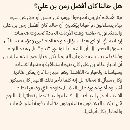
هل حالنا كان أفضل زمن بن علي؟
مع الأسف، كثيرون أصبحوا اليوم، عن حسن أو حتى عن سوء
نية، يتساءلون، وأحيانا يؤكدون أن حالنا كان أفضل زمن بن علي
والديكتاتورية خاصة وقت الأزمات الحادة كحدوث هجمات
إرهابية. في الواقع هذا السؤال هو مغالطة كبرى ومؤسف حقاً أن
يسوق البعض إلى أن الشعب التونسي “ندم” على هذه الثورة
وذلك لسبب بسيط هو أن الثورة لم تكن خيارا حتى نندم عليه بل
أن انهيار نظام بن علي كان نتيجة منطقية وحتمية لفساده
وسياساته ولخياراته الفاشلة وهو انهيار ما كان يمكن تفاديه
وكان سيأتي لا محالة بل إنه كلما تأخر ذلك الانهيار كان سيكون
أشد وطأة وخطورة على البلاد. المنظومة التي وضعها نظام
الاستبداد هي التي أدت إلى فشله والتي نتحمل تبعاتها إلى اليوم
لأنها تركت البلاد دون مناعة ودون دفاعات قوية أمام الأزمات
والمخاطر بكل أنواعها.