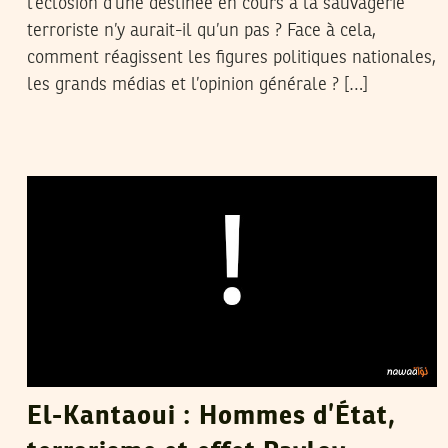
l’éclosion d’une destinée en cours à la sauvagerie
terroriste n’y aurait-il qu’un pas ? Face à cela,
comment réagissent les figures politiques nationales,
les grands médias et l’opinion générale ? […]
RIADH GUERFALI
26
Jun
2015
El-Kantaoui : Hommes d’État,