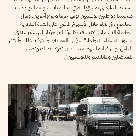
الحميد الجلاصي بمسؤوليته في عملية باب سويقة التي ذهب
ضحيتها مواطنين تونسيين توفّيا حرقا وجرح آخرين. وقال
الجلاصي، في لقاء خلال الأسبوع الماضي على القناة التلفزية
الخاصة التاسعة : “كنت قياديّا مؤثرا في حركة النهضة وعندي
مسؤولية سياسية وأخلاقية (عن العملية)، وأعترف بذلك وأعتذر
للناس، وأن قيادة النهضة يجب أن تعرف بذلك وتعتذر
للمناضلين وعائلاتهم وللتونسيين”.
2019
جوان
27
سيف الدين العامري