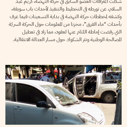
شكّلت اعترافات العضو السابق في حركة النهضة، كريم عبد
السلام، عن تورطه في التخطيط والتنفيذ لأحداث باب سويقة،
وكشفه لمخططات حركة النهضة في بداية التسعينات فيما عرف
بأحداث “ماء الفرق”، مخزنا من المعلومات حول الحركة السريّة
التي رفضت إماطة اللثام عنها لعقود، مما زاد في تعطيل
المصالحة الوطنية ونثر الشكوك حول مسار العدالة الانتقالية.
2019
جوان
27
سيف الدين العامري