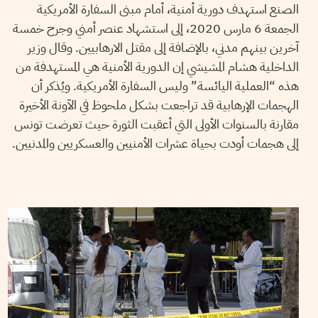
الصنع استهدف دورية أمنية، أمام مبنى السفارة الأمريكية
الجمعة 6 مارس 2020، إلى استشهاد عنصر أمني وجرح خمسة
آخرين بينهم مدني، بالإضافة إلى مقتل الارهابيين. وقال وزير
الداخلية هشام المشيشي إن الدورية الأمنية هي المستهدفة من
هذه “العملية اليائسة” وليس السفارة الأمريكية. ويُذكر أن
الهجمات الإرهابية قد تراجعت بشكل ملحوظ في الآونة الأخيرة
مقارنة بالسنوات الأولى التي أعقبت الثورة حيث تعرضت تونس
إلى هجمات أودت بحياة عشرات الأمنيين والعسكريين والمدنيين.
2018
أكتوبر
29
سميح الباجي عكاز