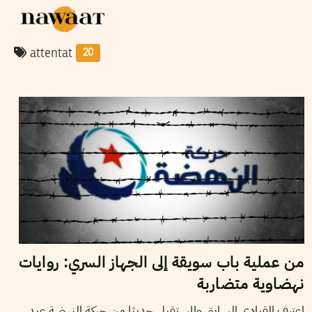
attentat
20
2021
أفريل
05
ناجي البغوري
من عملية باب سويقة إلى الجهاز السري: روايات
نهضاوية متضاربة
اعترف القيادي السابق والمستقيل حديثا من حركة النهضة عبد