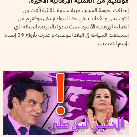
موقفهم من العملية الإرهابية الأخيرة.
إنطلقت بحومة السوق، جربة مسيرة تلقائية ألّفت بين
التونسيين و الأجانب على حد السواء لإعلان موقفهم من
العملية الإرهابية الأخيرة. حيث نددوا بالجريمة الجبانة التي
إستهدفت السياحة في البلاد التونسية و غدرت بأرواح 39 إنسانا
بإسم التعصب.
2015
جوان
27
FIRAS JABLOUN