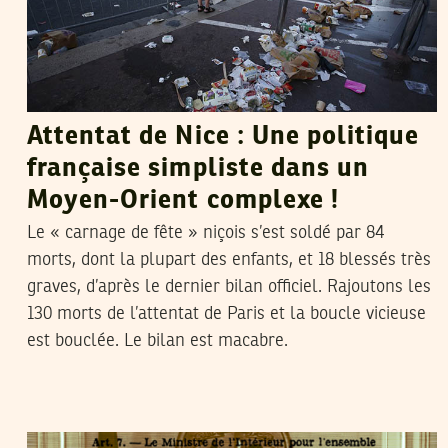
Attentat de Nice : Une politique
française simpliste dans un
Moyen-Orient complexe !
Le « carnage de fête » niçois s’est soldé par 84
morts, dont la plupart des enfants, et 18 blessés très
graves, d’après le dernier bilan officiel. Rajoutons les
130 morts de l’attentat de Paris et la boucle vicieuse
est bouclée. Le bilan est macabre.
2015
جويلية
10
MANSOUR SOUIBGUI