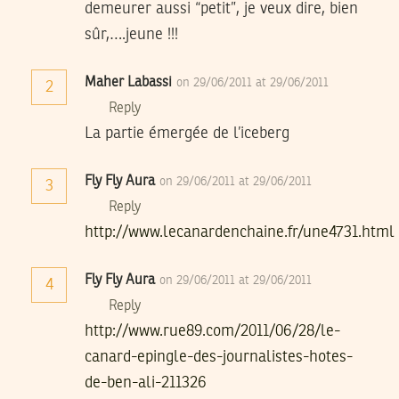
demeurer aussi “petit”, je veux dire, bien
sûr,….jeune !!!
Maher Labassi
on 29/06/2011 at 29/06/2011
2
Reply
La partie émergée de l’iceberg
Fly Fly Aura
on 29/06/2011 at 29/06/2011
3
Reply
http://www.lecanardenchaine.fr/une4731.html
Fly Fly Aura
on 29/06/2011 at 29/06/2011
4
Reply
http://www.rue89.com/2011/06/28/le-
canard-epingle-des-journalistes-hotes-
de-ben-ali-211326