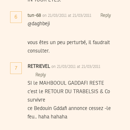
IN YOUR EYES.
tun-68
Reply
on 21/03/2011 at 21/03/2011
6
@daghbeji
vous êtes un peu perturbé, il faudrait
consulter.
RETRIEVEL
on 21/03/2011 at 21/03/2011
7
Reply
SI le MAHBOOUL GADDAFI RESTE
c’est le RETOUR DU TRABELSIS & Co
survivre
ce Bedouin Gddafi annonce cessez -le
feu.. haha hahaha