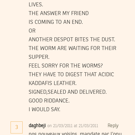
LIVES.
THE ANSWER MY FRIEND
IS COMING TO AN END.
OR
ANOTHER DESPOT BITES THE DUST.
THE WORM ARE WAITING FOR THEIR
SUPPER.
FEEL SORRY FOR THE WORMS?
THEY HAVE TO DIGEST THAT ACIDIC
KADDAFIS LEATHER.
SIGNED,SEALED AND DELIVERED.
GOOD RIDDANCE.
I WOULD SAY.
daghbeji
Reply
on 21/03/2011 at 21/03/2011
3
nos nouveaux voisins, mandate par l’onu