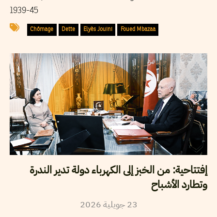
1939-45
Chômage
Dette
Elyès Jouini
Foued Mbazaa
إفتتاحية: من الخبز إلى الكهرباء دولة تدير الندرة
وتطارد الأشباح
2026
جويلية
23