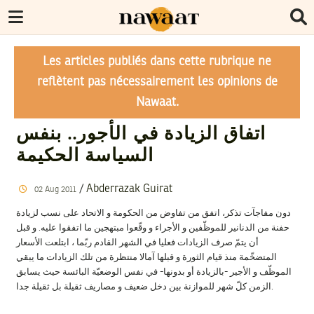
Les articles publiés dans cette rubrique ne
reflètent pas nécessairement les opinions de
Nawaat.
اتفاق الزيادة في الأجور.. بنفس
السياسة الحكيمة
/
Abderrazak Guirat
02
Aug
2011
دون مفاجآت تذكر، اتفق من تفاوض من الحكومة و الاتحاد على نسب لزيادة
حفنة من الدنانير للموظّفين و الأجراء و وقّعوا مبتهجين ما اتفقوا عليه. و قبل
أن يتمّ صرف الزيادات فعليا في الشهر القادم ربّما ، ابتلعت الأسعار
المتضخّمة منذ قيام الثورة و قبلها آمالا منتظرة من تلك الزيادات ما يبقي
الموظّف و الأجير -بالزيادة أو بدونها- في نفس الوضعيّة البائسة حيث يسابق
الزمن كلّ شهر للموازنة بين دخل ضعيف و مصاريف ثقيلة بل ثقيلة جدا.