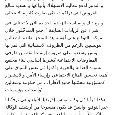
و التدبير لدفع معاليم الاستهلاك بأنواعها و تسديد مبالغ
القروض التي تراكمت حتّى صارت كابوسا لا ينجلي.
و مع ذلك و بمناسبة الزيادة الجديدة التي لا تختلف في
شيء عن الزيادات السابقة ” أجمع المتدخّلون خلال
موكب التوقيع على أهمية هذا المنجز لفائدة الشغالين
التونسيين بالرغم من الظروف الاستثنائية التي تمر بها
تونس وشددوا على ضرورة إرساء الثقة بين طرفي
المفاوضات الاجتماعية كشرط أساسي لبناء مجتمع
تسوده العدالة والحرية وأكدوا في نفس السياق على
أهمية تحسين المناخ الاجتماعي وإرساء الأمن والاستقرار
كمسؤولية تتحمّلها جميع الأطراف من حكومة وشغالين
وأصحاب مؤسسات”
هكذا قرأنا في وكالة تونس إفريقيا للأنباء و هي تزفّ لنا
خبر التوقيع. والنصّ قد يكون منسوخا من أرشيف الوكالة
لأنّه يذكّرنا بأساليب اللغة الخشبيّة القديمة التي كانت