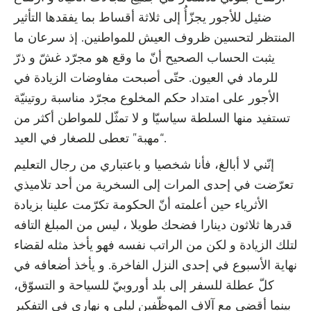
ضئيل للأجور يجزّأُ إلى ثلاثة أقساط بما يفقدها التأثير
المنتظر لتحسين ظروف العيش للمواطنين. إذ سرعان ما
يثبت الحساب الصحيح أنّ ما وقع هو مجرّد غشّ و ذرّ
للرماد في العيون. حتّى أصبحت مفاوضات الزيادة في
الأجور على امتداد حكم المخلوع مجرّد مناسبة روتينيّة
تستفيد منها السلطة سياسيّا و لا تمثّل للمواطن أكثر من
“مهبة” تعطى للصغار في العيد.
إنّني لا أبالغ، فأنا شخصيا و باعتباري من رجال التعليم
تعرّضت في إحدى المرات إلى السخرية من أحد تلاميذي
الأثرياء حين أعلمته أنّ الحكومة تكرّمت علينا بزيادة
قدرها ثلاثون دينارا فضحك طويلا ، ليس من المبلغ التافه
لتلك الزيادة و لكن من الراتب نفسه فهو يأخذ مثله لقضاء
نهاية الأسبوع في إحدى النزل الفاخرة. و يأخذ أضعافه في
كلّ عطلة للسفر إلى بلد أوروبيّ للسياحة و التسوّق،
بينما أقضي مع آلاف الموظّفين ليلي و نهاري في التفكير