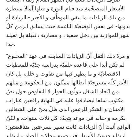
صرف الزيادات فعليا في الشهر القادم ربّما ، ابتلعت
الأسعار المتضخّمة منذ قيام الثورة و قبلها آمالا منتظرة
من تلك الزيادات ما يبقي الموظّف و الأجير -بالزيادة أو
بدونها- في نفس الوضعيّة البائسة حيث يسابق الزمن كلّ
شهر للموازنة بين دخل ضعيف و مصاريف ثقيلة بل ثقيلة
جدا.
و مردّ ذلك الثقل أنّ الزيادات السابقة في عهد “المخلوع”
لم تكن أبدا على قاعدة علميّة بدراسة جدّيّة للمعطيات
الاقتصاديّة و ما يظهر فيها من تفاوت و خلل، بل كان
الأمر كلّه مسرحيّة أبطالها ممثّلون من الحكومة و مثلهم
من اتّحاد الشغل يتولّون الحوار لا التفاوض حول نصّ
مكتوب سلفا ليصادقوا عليه في النهاية رافعين عبارات
الامتنان و الشكر للرئيس الذي ظلّ يمنّ على الشغالين
بكرمه و حنانه في موعد يتجدّد كل ثلاث سنوات. و لكنّ
الواقع أثبت أنّ الزيادات كانت تسير بسرعتين متناقضتين:
ارتفاع جنونيّ للأسعار في جميع مجالات الحياة و ارتفاع