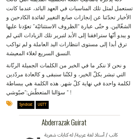
تستعمل لمثل تلك المناسبات في العهد البائد، عندما كانت
الأخبار تحدّثنا عن إنجازات صانع التغيير لفائدة الكادحين و
الشغّالين. و حتّى عبارة “الظروف الاستثنائيّة” تعوّدنا عليها
و يبدو أنّها سترافقنا إلى الأبد لتبرير تلك الزيادات التي لم
ترق أبدا إلى مستوى انتظارات اليد العاملة و لم تواكب
النسق السريع لغلاء المعيشة.
و نحن لا ننكر ما في الخبر من الكلمات الجميلة الرنّانة
التي تبشر بكلّ الخير، و لكنّنا سنبقى و كالعادة مردّدين
لكلمة واحدة في نهاية كلّ شهر. هذه الكلمة هي ببساطة
سؤالنا المتعطّش:”صبّوشي ” !
Syndicat
UGTT
Abderrazak Guirat
كاتب / أستاذ لغة عربية/ له كتابات شعرية