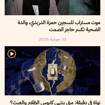
موت مستراب للسجين حمزة الدريدي، والدة
الضحية تكسر حاجز الصمت
2026
جويلية
31
نواة في دقيقة: متى ينتهي كابوس الظلام والعبث؟