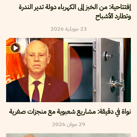
إفتتاحية: من الخبز إلى الكهرباء دولة تدير الندرة
وتطارد الأشباح
2026
جويلية
23
نواة في دقيقة: مشاريع شعبوية مع منجزات صفرية
2026
جوان
29