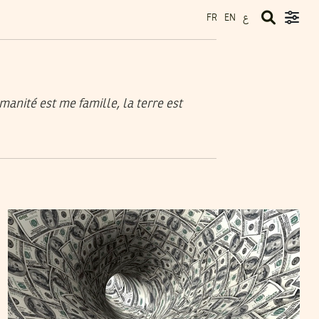
ع
FR
EN
manité est me famille, la terre est
MEHDI KHODJET EL KHIL
26
Feb
2013