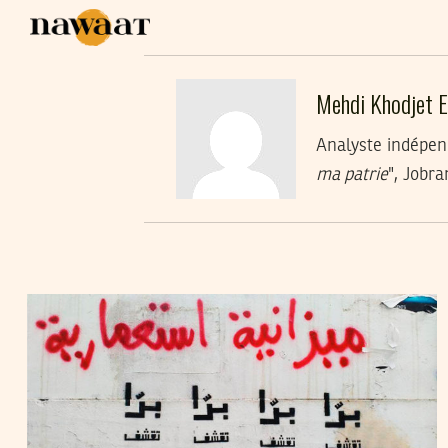
Mehdi Khodjet El
Analyste indépen
ma patrie
", Jobra
MEHDI KHODJET EL KHIL
30
Mar
2023