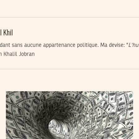
 Khil
dant sans aucune appartenance politique. Ma devise: "
L'hu
n Khalil Jobran
MEHDI KHODJET EL KHIL
06
Mar
2013