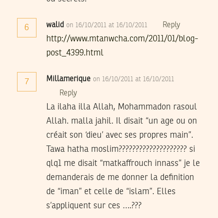
walid
Reply
on 16/10/2011 at 16/10/2011
6
http://www.mtanwcha.com/2011/01/blog-
post_4399.html
Millamerique
on 16/10/2011 at 16/10/2011
7
Reply
La ilaha illa Allah, Mohammadon rasoul
Allah. malla jahil. Il disait “un age ou on
créait son ‘dieu’ avec ses propres main”.
Tawa hatha moslim???????????????????? si
qlq1 me disait “matkaffrouch innass” je le
demanderais de me donner la definition
de “iman” et celle de “islam”. Elles
s’appliquent sur ces ….???