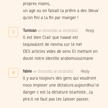
propres mains,
un age ou on faisait la prière a des ‘dieux’
qu’on fini a la fin par manger !
Tunisian
Reply
on 15/10/2011 at 15/10/2011
3
Il est bien Clair que nawat est
lequivalent de nesma sur le net
DES articles vides de sens Et mettant en
doute notre identite arabomusulmane
fabiie
Reply
on 15/10/2011 at 15/10/2011
4
il y aura toujours des gens qui voudront
nous imposer une dictature.aujourdhui le
danger c est la dictature islamiste…la
pire.il ne faut pas les laisser passer.