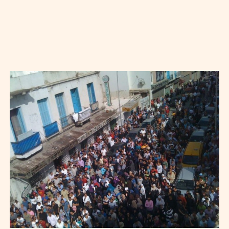
LILIA WESLATY
14
Oct
2011