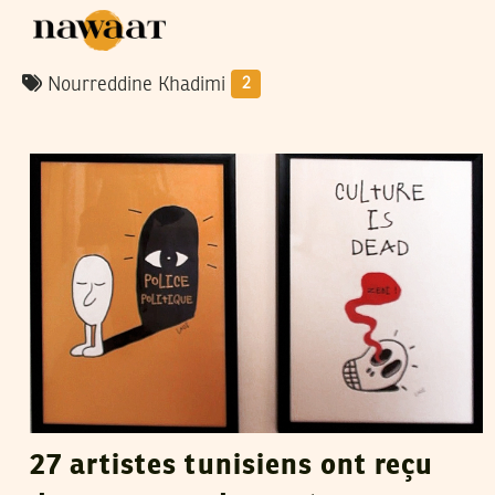
Nourreddine Khadimi
2
LILIA WESLATY
18
Jun
2012
27 artistes tunisiens ont reçu