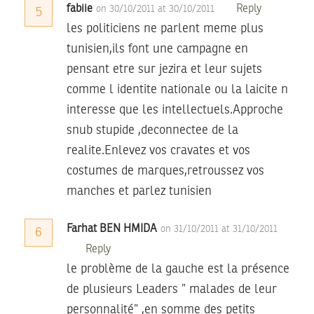
fabiie
Reply
on 30/10/2011 at 30/10/2011
5
les politiciens ne parlent meme plus
tunisien,ils font une campagne en
pensant etre sur jezira et leur sujets
comme l identite nationale ou la laicite n
interesse que les intellectuels.Approche
snub stupide ,deconnectee de la
realite.Enlevez vos cravates et vos
costumes de marques,retroussez vos
manches et parlez tunisien
Farhat BEN HMIDA
on 31/10/2011 at 31/10/2011
6
Reply
le problème de la gauche est la présence
de plusieurs Leaders ” malades de leur
personnalité” ,en somme des petits