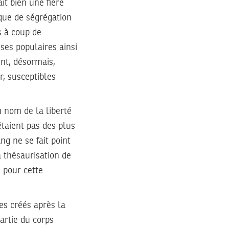
t bien une fière
ique de ségrégation
s à coup de
ses populaires ainsi
ent, désormais,
r, susceptibles
u nom de la liberté
étaient pas des plus
ng ne se fait point
a thésaurisation de
, pour cette
es créés après la
partie du corps