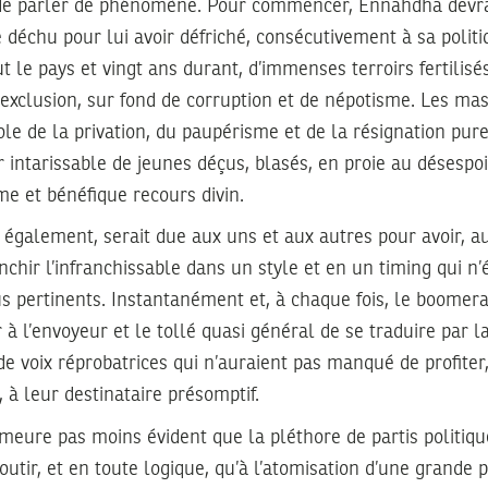
 de parler de phénomène. Pour commencer, Ennahdha devrai
déchu pour lui avoir défriché, consécutivement à sa polit
ut le pays et vingt ans durant, d’immenses terroirs fertilisé
’exclusion, sur fond de corruption et de népotisme. Les mas
ole de la privation, du paupérisme et de la résignation pur
r intarissable de jeunes déçus, blasés, en proie au désespoi
time et bénéfique recours divin.
 également, serait due aux uns et aux autres pour avoir, a
anchir l’infranchissable dans un style et en un timing qui n’
us pertinents. Instantanément et, à chaque fois, le boomera
 à l’envoyeur et le tollé quasi général de se traduire par l
 de voix réprobatrices qui n’auraient pas manqué de profiter
 à leur destinataire présomptif.
demeure pas moins évident que la pléthore de partis politiqu
outir, et en toute logique, qu’à l’atomisation d’une grande 