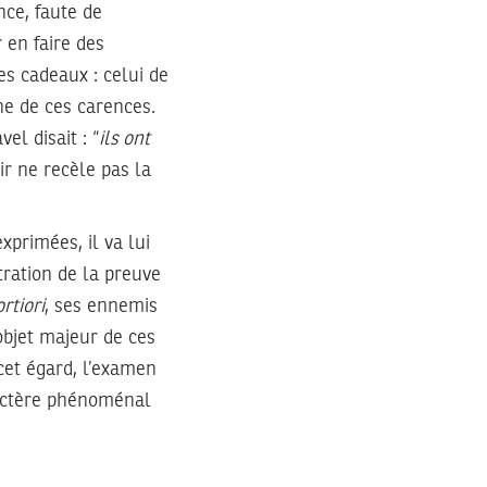
ce, faute de
r en faire des
des cadeaux : celui de
une de ces carences.
el disait : “
ils ont
oir ne recèle pas la
xprimées, il va lui
stration de la preuve
ortiori
, ses ennemis
 objet majeur de ces
 cet égard, l’examen
aractère phénoménal