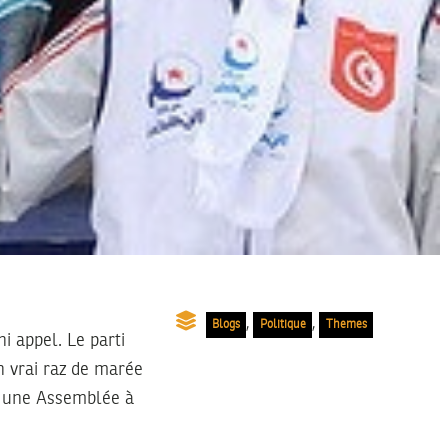
,
,
Blogs
Politique
Themes
i appel. Le parti
n vrai raz de marée
ys une Assemblée à