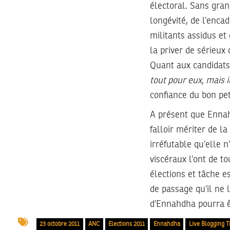
électoral. Sans gra
longévité, de l’encad
militants assidus et 
la priver de sérieux
Quant aux candidats 
tout pour eux, mais i
confiance du bon pet
A présent que Ennahd
falloir mériter de la
irréfutable qu’elle n
viscéraux l’ont de to
élections et tâche e
de passage qu’il ne 
d’Ennahdha pourra ê
23 octobre 2011
ANC
Elections 2011
Ennahdha
Live Blogging T