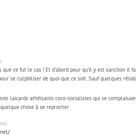
11
s que ce fut le cas ! Et d’abord pour qu’il y est sanction il 
our se culpbiliser de quoi que ce soit. Sauf quelques rési
is laicards athéisants coco-socialistes qui se complaisaie
quelque chose à se reprocher
/2011
.net/