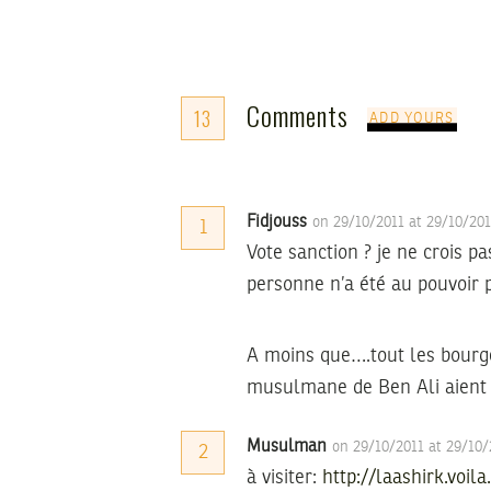
Comments
13
ADD YOURS
Fidjouss
on 29/10/2011 at 29/10/20
1
Vote sanction ? je ne crois pa
personne n’a été au pouvoir p
A moins que….tout les bourgeo
musulmane de Ben Ali aient 
Musulman
on 29/10/2011 at 29/10
2
à visiter:
http://laashirk.voila