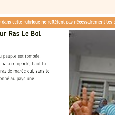
és dans cette rubrique ne reflètent pas nécessairement les 
ur Ras Le Bol
u peuple est tombée.
hdha a remporté, haut la
 raz de marée qui, sans le
 donné au pays une