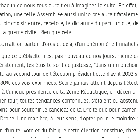
hacun de nous tous aurait eu à imaginer la suite. En effet
sation, une telle Assemblée aussi unicolore aurait fatalem
loir choisir entre, rebelote, la dictature du parti unique, de
la guerre civile. Rien que cela.
ourrait-on parler, d’ores et déjà, d’un phénomène Ennahdha
que ce plébiscite n’est pas nouveau de nos jours, même dan
ralement, les élus le sont de justesse, “dans un mouchoir”
ttu au second tour de l’élection présidentielle d’avril 2002
 80% des voix exprimées. Score jamais atteint depuis l’élec
à l’unique présidence de la 2ème République, en décembr
er tour, toutes tendances confondues, s’étaient ou absten
ins pour soutenir le candidat de la Droite que pour barrer 
 Droite. Une manière, à leur sens, d’opter pour le moindre 
n d’un tel vote et du fait que cette élection constitue, che