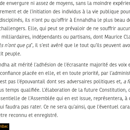
nde envergure ni assez de moyens, sans la moindre expérien
rement et de l’initiation des individus à la vie publique pou
disciplinés, ils n’ont pu qu’offrir à Ennahdha le plus beau 
 challengers. Elle, qui peut se prévaloir de ne souffrir auc
milliardaires, indépendants ou partisans, dont Maurice Clav
ls n’ont que ça
”, il s’est avéré que le tout qu’ils peuvent av
it peuple.
ha ait mérité l’adhésion de l’écrasante majorité des voix e
 confiance placée en elle, et en toute priorité, par l’admini
’est pas l’épouvantail dont ses adversaires politiques et,
a f
us temps qualifiée. L’élaboration de la future Constitution,
ssentielle de l’Assemblée qui en est issue, représentera, à
lui faudra pas rater. Ce ne sera qu’ainsi, que l’éventuel c
tre reconnu et enregistré.
nElec