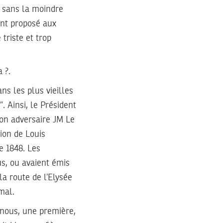
, sans la moindre
ent proposé aux
 triste et trop
 ?.
s les plus vieilles
. Ainsi, le Président
 son adversaire JM Le
tion de Louis
e 1848. Les
us, ou avaient émis
la route de l’Elysée
mal.
z nous, une première,