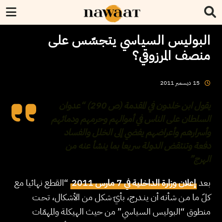
البوليس السياسي يتجسّس على
منصف المرزوقي؟
2011
ديسمبر
15
يقول ابن خلدون في المقدمة (ص 290) “عدوان
السلطان على الناس في أموالهم وحرمهم ودمائهم
وأسرارهم وأعراضهم يفضي إلى الخلل والفساد
دفعة وتنتقض الدولة سريعا بما ينشأ عنه من
الهرج”
بعد
إعلان وزارة الداخلية في 7 مارس 2011
“القطع نهائيا مع
كلّ ما مـن شأنه أن ينـدرج، بأيّ شكل من الأشكال، تحـت
منطوق “البوليس السياسي” من حيث الهيكلة والمهمّات