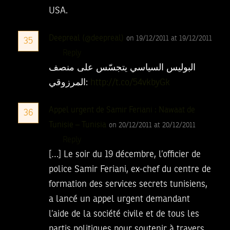
USA.
Deepreal (@deepreal)
on 19/12/2011 at 19/12/2011
35
Reply
البوليس السياسي يتجسّس على منصف
المرزوقي:
http://t.co/54vkbyGk
Appel urgent de Samir Feriani : Nawaat de
36
Tunisie – Tunisia
on 20/12/2011 at 20/12/2011
Reply
[…] Le soir du 19 décembre, l’officier de
police Samir Feriani, ex-chef du centre de
formation des services secrets tunisiens,
a lancé un appel urgent demandant
l’aide de la société civile et de tous les
partis politiques pour soutenir à travers