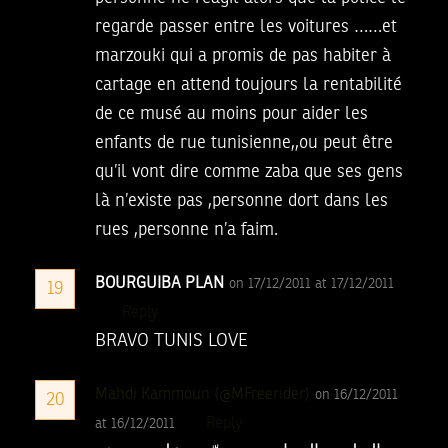
regarde passer entre les voitures ……et
marzouki qui a promis de pas habiter à
cartage en attend toujours la rentabilité
de ce musé au moins pour aider les
enfants de rue tunisienne,,ou peut être
qu’il vont dire comme zaba que ses gens
là n’existe pas ,personne dort dans les
rues ,personne n’a faim.
BOURGUIBA PLAN
on 17/12/2011 at 17/12/2011
19
Reply
BRAVO TUNIS LOVE
Mahdi Kammoun (@MFreerider)
on 16/12/2011
20
Reply
at 16/12/2011