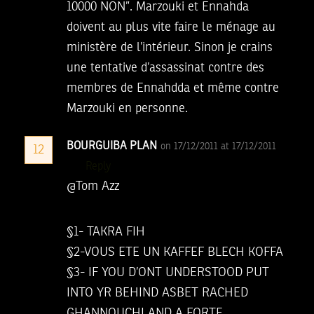
10000 NON”. Marzouki et Ennahda
doivent au plus vite faire le ménage au
ministère de l’intérieur. Sinon je crains
une tentative d’assassinat contre des
membres de Ennahdda et même contre
Marzouki en personne.
BOURGUIBA PLAN
on 17/12/2011 at 17/12/2011
12
Reply
@Tom Azz
§1- TAKRA FIH
§2-VOUS ETE UN KAFFEF BLECH KOFFA
§3- IF YOU D’ONT UNDERSTOOD PUT
INTO YR BEHIND ASBET RACHED
GHANNOUCHI AND A FORTE