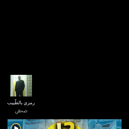
رمزي بالطّييب
صحفي