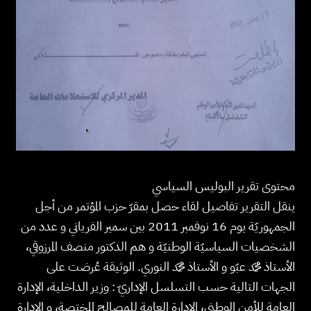
محتوى تقرير البوليس السياسي
ينقل التقرير تفاصيل لقاء حصل بمقرّ حزب المؤتمر من أجل
الجمهوريّة يوم 16 نوفمبر 2011 بين سمير الفرياني و عدد من
الشخصيات السياسيّة الوطنيّة و هم الدكتور منصف المرزوقي،
الأستاذ محمّد عبّو و الأستاذ محمّد النوري. الوثيقة عُرضت على
الجهات التالية حسب التسلسل الإداريّ : وزير الداخلية، الإدارة
العامة للأمن الوطني، الإدارة العامة للمصالح المختصة، و الإدارة