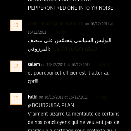
PEPPERONI RED ONE INTO YR NOISE
nejib satouri (@nejibsatouri)
on 16/12/2011 at
13
Reply
16/12/2011
البوليس السياسي يتجسّس على منصف
المرزوقي:
http://t.co/ZAIh2bzO
salem
Reply
on 16/12/2011 at 16/12/2011
14
et pourqoui cet officier est il aller au
cpr!!!
Fathi
Reply
on 16/12/2011 at 16/12/2011
15
@BOURGUIBA PLAN
Vraiment bizarre la mentalite de certains
de nos concitoyens qui ne veulent pas de