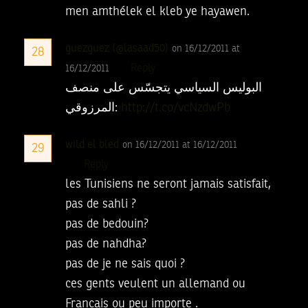
men amthélek el kleb ye hayawen.
guezguez (@lasaad50)
on 16/12/2011 at
28
Reply
16/12/2011
البوليس السياسي يتجسّس على منصف
المرزوقي:
http://t.co/vcNzdwPb
wild el bled
on 16/12/2011 at 16/12/2011
29
Reply
les Tunisiens ne seront jamais satisfait,
pas de sahli ?
pas de bedouin?
pas de nahdha?
pas de je ne sais quoi ?
ces gents veulent un allemand ou
Francais ou peu importe .