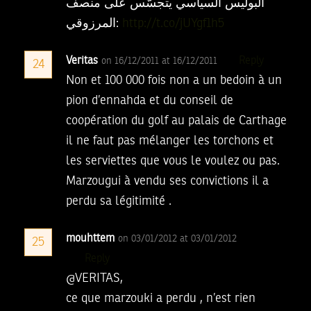
البوليس السياسي يتجسّس على منصف
المرزوقي:
http://t.co/jUYgf1h5
Veritas
Reply
on 16/12/2011 at 16/12/2011
24
Non et 100 000 fois non a un bedoin à un
pion d’ennahda et du conseil de
coopération du golf au palais de Carthage
il ne faut pas mélanger les torchons et
les serviettes que vous le voulez ou pas.
Marzougui à vendu ses convictions il a
perdu sa légitimité .
mouhttem
on 03/01/2012 at 03/01/2012
25
Reply
@VERITAS,
ce que marzouki a perdu , n’est rien