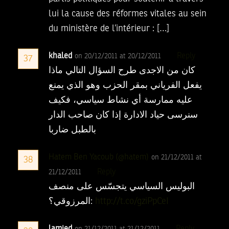
lui la cause des réformes vitales au sein
du ministère de l’intérieur : […]
khaled
Reply
on 20/12/2011 at 20/12/2011
37
كان من الاجدى طرح السؤال التالي ماذا
يفعل الفرياني بمقر الحزب وهو الذي يمنع
عليه ممارسة أي نشاط سياسي، فكيف
سنرسى حياد الادارة إذا كان صاحب الدار
بالطبل ضاربا
Hatem Ben Yacoub (@hatem)
on 21/12/2011 at
38
Reply
21/12/2011
البوليس السياسي يتجسّس على منصف
المرزوقي؟:
http://t.co/gziPpCeI