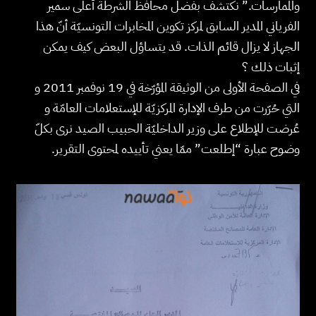
والممارسات.” نكتشف بفضل محافظ الشرطة أعلى سمير
الفرياني المدير السابق لمركز تكوين المخابرات التونسيّة أنّ هذا
الجهاز لا يزال قائم الذات. قد يتساؤل البعض كيف يمكن
إثبات ذلك ؟
في الصفحة الأولى من الوثيقة المؤرّخة في 19 نوفمبر 2011 و
التي حُرّرت من طرف الإدارة المركزيّة للإستعلامات العامّة و
عُرضت للإطلاع على وزير الداخليّة الحبيب الصيد نرى بكلّ
وضوح عبارة “إطلعت” ممّا يعني تأييده لمحتوى التقرير.