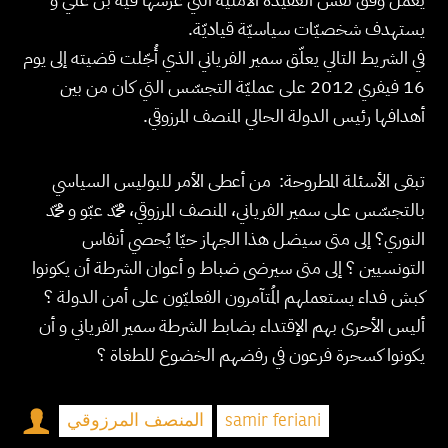
يستهدف شخصيّات سياسيّة قياديّة.
في الشريط التالي يعلّق سمير الفرياني الذي أُجّلت قضيته إلى يوم
16 فيفري 2012 على عمليّة التجسّس التي كان من بين
أهدافها رئيس الدولة الحالي المنصف المرزوقي.
تبقى الأسئلة المطروحة: من أعطى الأمر للبوليس السياسي
بالتجسّس على سمير الفرياني، المنصف المرزوقي، محمّد عبّو و محمّد
النوري؟ إلى متى سيضل هذا الجهاز حيّا يُحصي أنفاس
التونسيين ؟ إلى متى سيرضى ضباط و أعوان الشرطة أن يكونوا
كبش فداء يستعملهم المُتآمرون الفعليّون على أمن الدولة ؟
أليس الأحرى بهم الإقتداء بضابط الشرطة سمير الفرياني و أن
يكونوا كسحرة فرعون في رفضهم الخضوع للطغاة ؟
المنصف المرزوقي
samir feriani