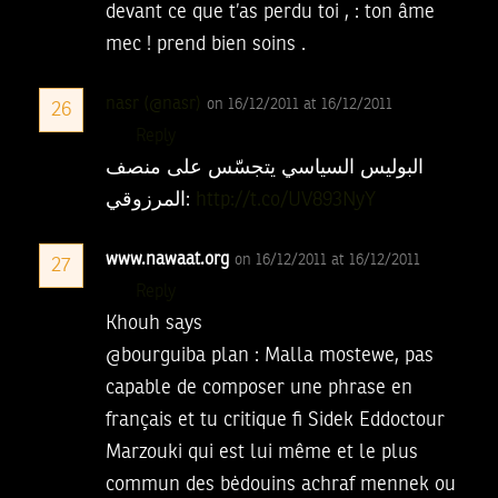
devant ce que t’as perdu toi , : ton âme
mec ! prend bien soins .
nasr (@nasr)
on 16/12/2011 at 16/12/2011
26
Reply
البوليس السياسي يتجسّس على منصف
المرزوقي:
http://t.co/UV893NyY
www.nawaat.org
on 16/12/2011 at 16/12/2011
27
Reply
Khouh says
@bourguiba plan : Malla mostewe, pas
capable de composer une phrase en
français et tu critique fi Sidek Eddoctour
Marzouki qui est lui même et le plus
commun des bėdouins achraf mennek ou