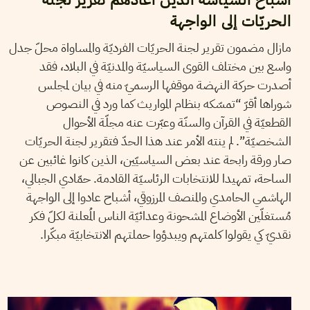
الحريّات إلى الواجهة
مازال مضمون تقرير لجنة الحريّات الفرديّة والمساواة محلّ جدل
واسع بين مختلف القوى السياسيّة والمدنيّة في البلاد، فقد
أصدرت حركة النهضة موقفها الرسميّ منه في بيان لمجلس
شوراها أقرّ “تمسّكه بنظام المواريث كما ورد في النصوص
القطعيّة في القرآن والسنّة وعبّرت عنه مجلّة الأحوال
الشخصيّة”. لم ينته الأمر عند هذا الحدّ فتقرير لجنة الحريّات
صار ورقة رابحة عند بعض السياسيّين، الذين كانوا غائبين عن
الساحة، تمهيدا للانتخابات الرئاسيّة القادمة. حمّادي الجبالي،
الهاشمي الحامدي والمنصف المرزوقي، أشباح عادوا إلى الواجهة
مُستغلّين الأوضاع المشحونة وعدائيّة الناس المُعلنة لكلّ فكر
نقديّ كي يقولوا كلمتهم ويبدؤوا حملتهم الانتخابيّة مبكّرا.
2017
ديسمبر
27
سميح الباجي عكاز