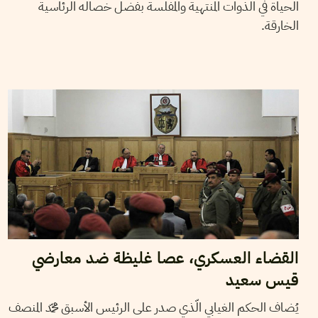
الحياة في الذوات المنتهية والمفلسة بفضل خصاله الرئاسية
الخارقة.
2021
ديسمبر
23
مهدي الجلاصي
القضاء العسكري، عصا غليظة ضد معارضي
قيس سعيد
يُضاف الحكم الغيابي الّذي صدر على الرئيس الأسبق محمّد المنصف