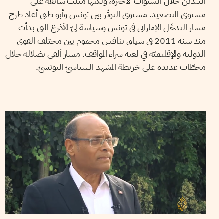
البلدين خلال السنوات الأخيرة، ولكنّها مثّلت سابقة على
مستوى التصعيد. مستوى التوتّر بين تونس وأبو ظبي أعاد طرح
مسار التدخّل الإماراتي في تونس وسياسة ليّ الأذرع التي بدأت
منذ سنة 2011 في سياق تنافس محموم بين مختلف القوى
الدولية والإقليميّة في لعبة شراء المواقف. مسار ألقى بضلاله خلال
محطّات عديدة على خريطة المشهد السياسيّ التونسيّ.
THAMEUR MEKKI
16
Feb
2017