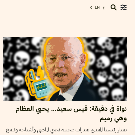
ع
FR
EN
2022
جانفي
05
أيمن الرزقي
نواة في دقيقة: قيس سعيد… يحيي العظام
وهي رميم
يمتاز رئيسنا المفدى بقدرات عجيبة تحيي الماضي وأشباحه وتنفخ