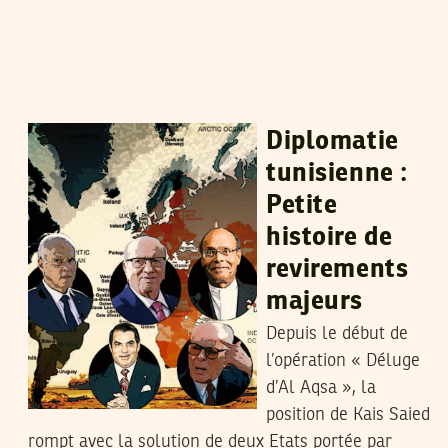
HATEM NAFTI
06
Nov
2023
Diplomatie
tunisienne :
Petite
histoire de
revirements
majeurs
Depuis le début de
l’opération « Déluge
d’Al Aqsa », la
position de Kais Saied
rompt avec la solution de deux Etats portée par