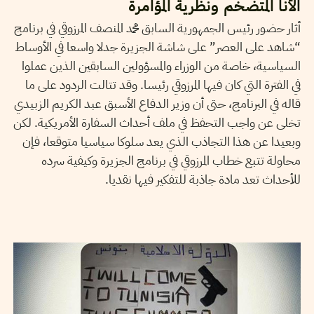
الأنا المتضخم ونظرية المؤامرة
أثار حضور رئيس الجمهورية السابق محمد المنصف المرزوقي في برنامج
“شاهد على العصر” على شاشة الجزيرة جدلا واسعا في الأوساط
السياسية، خاصة من الوزراء والمسؤولين السابقين الذين عملوا
في الفترة التي كان فيها المرزوقي رئيسا. وقد تتالت الردود على ما
قاله في البرنامج، حتى أن وزير الدفاع الأسبق عبد الكريم الزبيدي
تخلى عن واجب التحفظ في ملف أحداث السفارة الأمريكية. لكن
وبعيدا عن هذا التجاذب الذي يعد سلوكا سياسيا متوقعا، فإن
محاولة تتبع خطاب المرزوقي في برنامج الجزيرة وكيفية سرده
للأحداث تعد مادة جاذبة للتفكير فيها نقديا.
MHAMED MESTIRI
31
Dec
2016