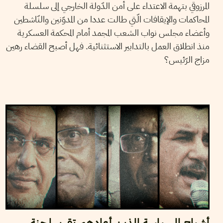
المرزوقي بتهمة الاعتداء على أمن الدّولة الخارجي إلى سلسلة
المحاكمات والإيقافات الّتي طالت عددا من المدوّنين والنّاشطين
وأعضاء مجلس نواب الشعب المجمد أمام المحكمة العسكرية
منذ انطلاق العمل بالتدابير الاستثنائية. فهل أصبح القضاء رهين
مزاج الرّئيس؟
2018
أوت
31
ريم بن رجب
أشباح السياسة الذين أعادهم تقرير لجنة