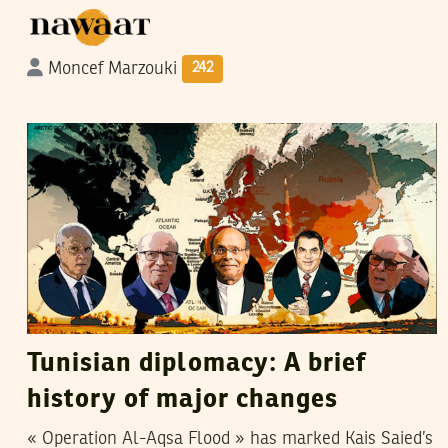
Moncef Marzouki
242
HATEM NAFTI
20
November
2023
Tunisian diplomacy: A brief
history of major changes
« Operation Al-Aqsa Flood » has marked Kais Saied’s