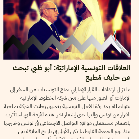
العلاقات التونسية الإماراتيّة: أبو ظبي تبحث
عن حليف مُطيع
ما تزال ارتدادات القرار الإماراتي بمنع التونسيات من السفر إلى
الإمارات أو العبور منها على متن شركة الخطوط الإماراتية
متواصلة، بعد ردّة الفعل التونسية بتعليق رحلات الشركة صاحبة
القرار من تونس وإليها حتى إشعار آخر. هذه الأزمة التي استأثرت
باهتمام مستعملي مواقع التواصل الاجتماعي في تونس وخارجها
منذ يوم الجمعة الفارط، لم تكن الأولى في تاريخ العلاقة بين