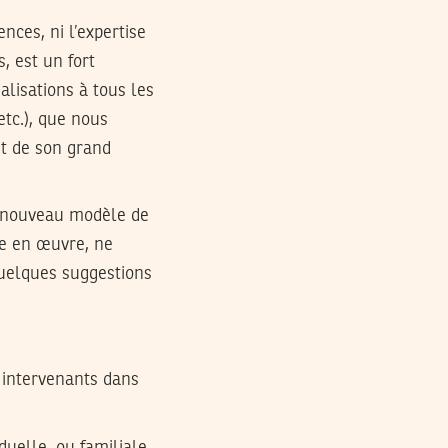
nces, ni l’expertise
, est un fort
éalisations à tous les
etc.), que nous
et de son grand
un nouveau modèle de
se en œuvre, ne
quelques suggestions
x intervenants dans