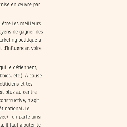
s mise en œuvre par
 être les meilleurs
 moyens de gagner des
rketing politique
a
 d’influencer, voire
qui le détiennent,
bies, etc.). À cause
liticiens et les
est plus au centre
onstructive, n’agit
t national, le
ec) : on parle ainsi
, il faut ajouter le