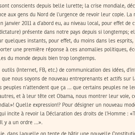
ont conscients depuis belle lurette; la crise mondiale, dé
nce aux gens du Nord de l’urgence de revoir leur copie. La
n janvier 2011 a d’abord eu, au niveau local, pour effet de 
dictature) présente dans notre pays depuis si longtemps; el
ur quelques instants, pour effet, du moins dans les esprits,
pporter une première réponse à ces anomalies politiques, é
les du monde depuis bien trop longtemps.
 outils (Internet, FB, etc.) de communication des idées, d’i
n que nous soyons de nouveau entreprenants et actifs sur l
s peuples n’attendent que ça … que certains peuples ne le
autres, et à leur tête cet Obama, nous montrer leur voie, c
al»! Quelle expression!? Pour désigner un nouveau modèl
qui incite à revoir la Déclaration des droits de l’Homme :
Il y a un ordre …».
sie, dans laquelle on tente de bâtir une nouvelle Constitu