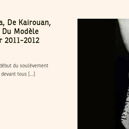
a, De Kairouan,
n Du Modèle
er 2011-2012
 début du soulèvement
u devant tous […]