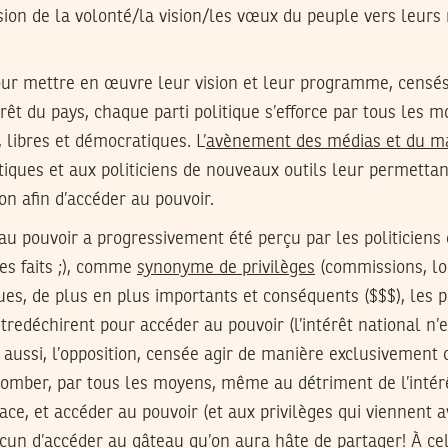
sion de la volonté/la vision/les vœux du peuple vers leur
our mettre en œuvre leur vision et leur programme, censés
térêt du pays, chaque parti politique s’efforce par tous les
 libres et démocratiques. L’
avènement des médias et du ma
itiques et aux politiciens de nouveaux outils leur permettant
on afin d’accéder au pouvoir.
s au pouvoir a progressivement été perçu par les politiciens 
es faits ;), comme
synonyme de privilèges
(commissions, lob
ues, de plus en plus importants et conséquents ($$$), les po
ntredéchirent pour accéder au pouvoir (l’intérêt national n’
 aussi, l’opposition, censée agir de manière exclusivement c
tomber, par tous les moyens, même au détriment de l’intérê
e, et accéder au pouvoir (et aux privilèges qui viennent av
cun d’accéder au gâteau qu’on aura hâte de partager! À cela