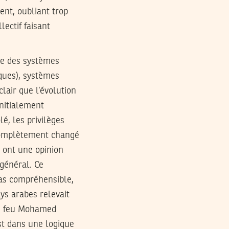
ent, oubliant trop
lectif faisant
ce des systèmes
ques), systèmes
clair que l’évolution
initialement
é, les privilèges
 complètement changé
i ont une opinion
 général. Ce
pas compréhensible,
ys arabes relevait
de feu Mohamed
est dans une logique