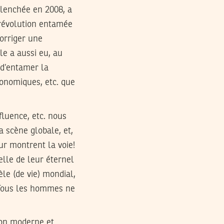
clenchée en 2008, a
 révolution entamée
corriger une
le a aussi eu, au
 d’entamer la
conomiques, etc. que
nfluence, etc. nous
a scène globale, et,
ur montrent la voie!
elle de leur éternel
e (de vie) mondial,
 «Tous les hommes ne
tion moderne et