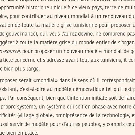
opportunité historique unique à ce vieux pays, terre de multi
oire, pour contribuer au niveau mondial à un renouveau du 
isation de toute la matière grise tunisienne pour proposer
 gouvernance), qui, vous l’aurez deviné, ne comprend pa
suggérer à toute la matière grise du monde entier de s’organ
n-source
, pour proposer un nouveau modèle mondial de go
 article concerne et s’adresse avant tout aux tunisiens, il c
c bien plus large.
roposer serait «mondial» dans le sens où il correspondrait
xistant, c’est-à-dire au modèle démocratique tel qu’il est 
. Par conséquent, bien que l’intention initiale soit de faire
 propre système, un système qui soit en phase avec notre é
cificités (village globale, omniprésence de la technologie, e
aussi servir de modèle pour d’autres peuples, y compris ceu
e bien en place.