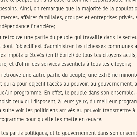
ouve le peuple qui, à la base, a comme responsabilité indivi
 besoins. Ainsi, on remarque que la majorité de la populat
merces, affaires familiales, groupes et entreprises privés,
indépendance financière;
n retrouve une partie du peuple qui travaille dans le secteu
et dont l’objectif est d’administrer les richesses communes 
es impôts prélevés (en théorie!) de tous les citoyens actifs
ure, et d’offrir des services essentiels à tous les citoyens;
 retrouve une autre partie du peuple, une extrême minorité
 et qui a pour objectif l’accès au pouvoir, au gouvernement, 
ue/un programme. En effet, le peuple dans son ensemble, 
choisit ceux qui disposent, à leurs yeux, du meilleur prog
 suite voir les politiciens arrivés au pouvoir transmettre à 
 programme pour qu’elle les mette en œuvre.
ns, les partis politiques, et le gouvernement dans son ensemb