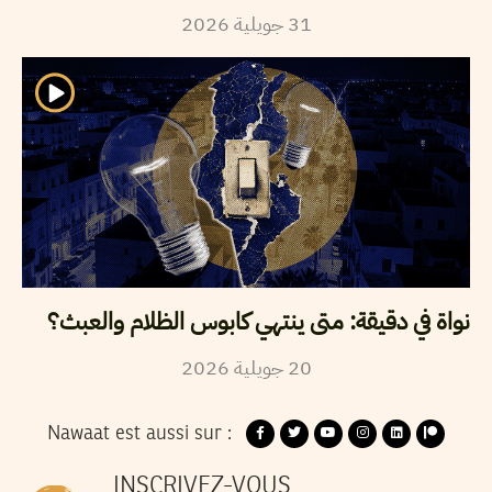
2026
جويلية
31
نواة في دقيقة: متى ينتهي كابوس الظلام والعبث؟
2026
جويلية
20
Nawaat est aussi sur :
INSCRIVEZ-VOUS