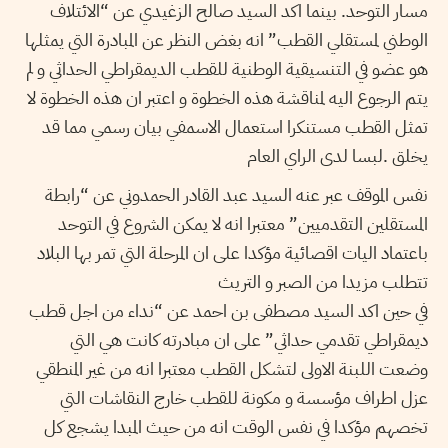
مسار التوحد. بينما اكد السيد صالح الزغيدي عن “الائتلاف
الوطني لمستقلي القطب” انه بغض النظر عن المبادرة التي يمثلها
هو عضو في التنسيقية الوطنية للقطب الديمقراطي الحداثي و لم
يتم الرجوع اليه لمناقشة هذه الخطوة و اعتبر ان هذه الخطوة لا
تمثل القطب مستنكرا استعمال الاسمفي بيان رسمي مما قد
يخلق .لبسا لدى الراي العام
نفس الموقف عبر عنه السيد عبد القادر الحمدوني عن “رابطة
المستقلين التقدميين” معتبرا انه لا يمكن الشروع في التوحد
باعتماد اليات اقصائية مؤكدا على ان المرحلة التي تمر بها البلاد
تتطلب مزيدا من الصبر و التريث
في حين اكد السيد مصطفى بن احمد عن “نداء من اجل قطب
ديمقراطي تقدمي حداثي” على ان مبادرته كانت هي التي
وضعت اللبنة الاولى لتشكل القطب معتبرا انه من غير المنطقي
عزل اطراف مؤسسة و مكونة للقطب خارج النقاشات التي
تخصهم مؤكدا في نفس الوقت انه من حيث المبدا يشجع كل