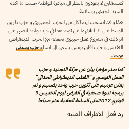
كمستقلين لا يعودون بالنظر الى مبادرة المواطنة حسب ما اكده
السيد الجيلاني بوسلامة
هذا و قد انسحب ايضا كل من
الحزب الجمهوري
و
حزب طريق
الوسط
على اثر اعلانهما عن توحدهما في حزب واحد انصهر على
اثر ذلك في مشروع عمل جبهوي يجمعه مع الحزب الديمقراطي
التقدمي و حزب افاق تونس يسعى الى انشا
ء حزب وسطي
موحد.
كما صدر مؤخرا بيان عن حركة التجديد و حزب
العمل التونسي و “القطب الديمقراطي الحداثي”
يعلن عزمهم على تكوين حزب واحد يضمهم و تم
برمجة ندوة صحفية في الغرض ليوم الخميس 9
فيفري 2012على الساعة الحادية عشر صباحا
رد فعل الأطراف المعنية