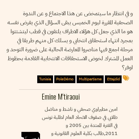
و في انتظار ما سيتمخض عن هذا الاجتماع و عن الندوة
الصحفية المقررة ليوم الخميس يبقى السؤال الذي يفرض نفسه
هو ما الذي جعل كل هؤلاء الاطراف يلتقون في قطب ليتشتتوا
بمجرد انتهاء استحقاق انتخابي و يسلك كل منهم طريقا في
مرحلة اجمع فيها مناصروا المعارضة الحالية على ضرورة التوحد و
العمل المشترك لخوض الاستحقاقات الانتخابية القادمة بحظوظ
اوفر؟
Tunisia
PoleDémo
Multipartisme
Ettajdid
Emine M'tiraoui
امين مطيراوي صحفي و ناشط و مناضل
طلابي في صفوف الاتحاد العام لطلبة تونس
في الفترة الممتدة بين 2005 و
2011,طالب بكلية العلوم القانونية و