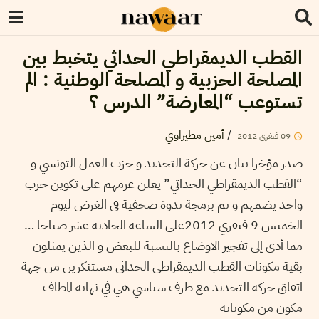
القطب الديمقراطي الحداثي يتخبط بين
المصلحة الحزبية و المصلحة الوطنية : الم
تستوعب “المعارضة” الدرس ؟
/
أمين مطيراوي
09
فيفري
2012
صدر مؤخرا بيان عن حركة التجديد و حزب العمل التونسي و
“القطب الديمقراطي الحداثي” يعلن عزمهم على تكوين حزب
واحد يضمهم و تم برمجة ندوة صحفية في الغرض ليوم
الخميس 9 فيفري 2012على الساعة الحادية عشر صباحا …
مما أدى إلى تفجير الاوضاع بالنسبة للبعض و الذين يمثلون
بقية مكونات القطب الديمقراطي الحداثي مستنكرين من جهة
اتفاق حركة التجديد مع طرف سياسي هي في نهاية المطاف
مكون من مكوناته