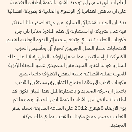
المبادرات التي تسعى الى توحيد القوى .الديمقراطية و التقدمية
على ان تناقش اهدافها في الوضوح و العلنية لا بطريقة اقصائية
يذكر ان الحزب الاشتراكي اليساري من جهته اصدر بيانا استنكر
فيه عدم تشريكه او استشارته في هذه المبادرة مذكرا بان جل
مكونات القطب تبنت في وثيقة رسمية إثر الندوة الوطنية لتقييم
الانتخابات مسار العمل الجبهوي كخيار آني وتأسيس الحزب
الكبير كخيار إستراتيجي مما يجعل الموقف الحالي إنقلابا على ذلك
المسار و هو ما اعتبره السيد منور السعيدي عضو اللجنة المركزية
للحزب عملية اقصائية مبيتة لبعض الاطراف داعيا جميع
مكونات قطب الى عقد اجتماع للتداول في مستقبل القطب
باعتبار ان حركة التجديد و باصدارها لمثل هذا البيان تكون قد
اعلنت انسلاخها عن القطب الديمقراطي الحداثي و هو ما تم
يوم الاربعاء 8فيفري 2012 على الساعة السابعة مساء بمقر
القطب بحضور جميع مكونات القطب بما في ذلك حركة
التجديد.