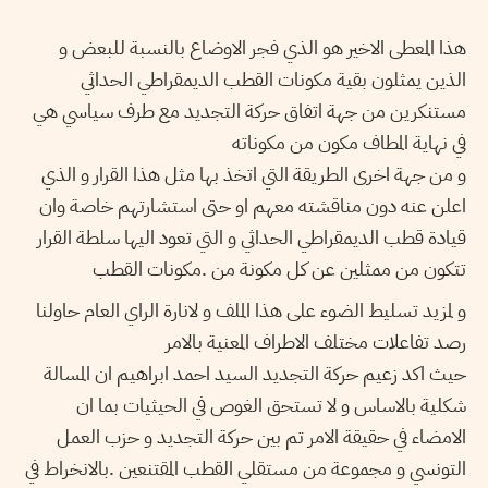
هذا المعطى الاخير هو الذي فجر الاوضاع بالنسبة للبعض و
الذين يمثلون بقية مكونات القطب الديمقراطي الحداثي
مستنكرين من جهة اتفاق حركة التجديد مع طرف سياسي هي
في نهاية المطاف مكون من مكوناته
و من جهة اخرى الطريقة التي اتخذ بها مثل هذا القرار و الذي
اعلن عنه دون مناقشته معهم او حتى استشارتهم خاصة وان
قيادة قطب الديمقراطي الحداثي و التي تعود اليها سلطة القرار
تتكون من ممثلين عن كل مكونة من .مكونات القطب
و لمزيد تسليط الضوء على هذا الملف و لانارة الراي العام حاولنا
رصد تفاعلات مختلف الاطراف المعنية بالامر
حيث اكد زعيم حركة التجديد السيد احمد ابراهيم ان المسالة
شكلية بالاساس و لا تستحق الغوص في الحيثيات بما ان
الامضاء في حقيقة الامر تم بين حركة التجديد و حزب العمل
التونسي و مجموعة من مستقلي القطب المقتنعين .بالانخراط في