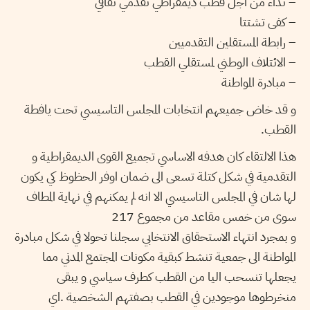
– نداء من اجل قطب ديمقراطي تقدمي ثقافي
– كفى تشتتا
– رابطة المستقلين التقدميين
– الائتلاف الوطني لمستقلي القطب
– مبادرة المواطنة
و قد خاض جميعهم انتخابات المجلس التاسيسي تحت يافطة
القطب.
هذا الالتقاء كان هدفه الاساسي تجميع القوى الديمقراطية و
التقدمية في شكل كتلة تسعى الى ضمان اوفر الحظوظ كي يكون
لها شان في المجلس التاسيسي الا انه لم يمكنهم في نهاية المطاف
سوى من خمس مقاعد من مجموع 217
و بمجرد انتهاء الاستحقاق الانتخابي سجلنا تحولا في شكل مبادرة
المواطنة الى جمعية تنشط كبقية مكونات المجتمع المدني مما
يجعلها
تنسحب اليا من القطب كطرف سياسي
و يبقى
منخرطوها موجودين في القطب بصفتهم الشخصية .اي