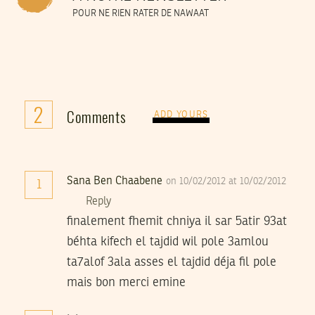
POUR NE RIEN RATER DE NAWAAT
2
Comments
ADD YOURS
Sana Ben Chaabene
on 10/02/2012 at 10/02/2012
1
Reply
finalement fhemit chniya il sar 5atir 93at
béhta kifech el tajdid wil pole 3amlou
ta7alof 3ala asses el tajdid déja fil pole
mais bon merci emine