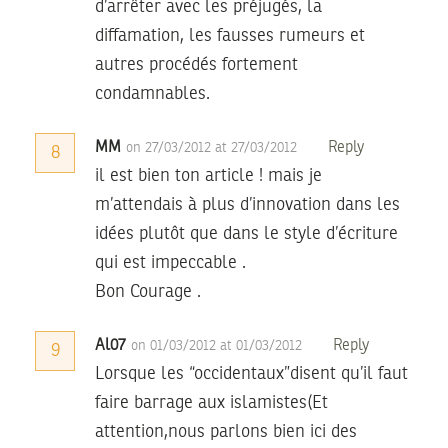
d’arrêter avec les préjugés, la
diffamation, les fausses rumeurs et
autres procédés fortement
condamnables.
MM
Reply
on 27/03/2012 at 27/03/2012
8
il est bien ton article ! mais je
m’attendais à plus d’innovation dans les
idées plutôt que dans le style d’écriture
qui est impeccable .
Bon Courage .
Al07
Reply
on 01/03/2012 at 01/03/2012
9
Lorsque les “occidentaux”disent qu’il faut
faire barrage aux islamistes(Et
attention,nous parlons bien ici des