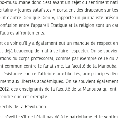
abo-musulmane donc c’est avant un rejet du sentiment natio
certains « jeunes salafistes » portaient des drapeaux sur le
 point d’autre Dieu que Dieu », rapporte un journaliste présen
nfusion entre l’appareil Etatique et la religion sont un da
’autres affrontements.
t de voir qu’il y a également eut un manque de respect enve
vait déjà beaucoup de mal à se faire respecter. On se souvi
ations du corps professoral, comme par exemple celle du 28
ont commun contre le fanatisme. La faculté de la Manouba 
 résistance contre l’atteinte aux libertés, aux principes dé
ement aux libertés académiques. On se souvient également
 2012, des enseignants de la faculté de la Manouba qui ont
prendre que cet exemple.
jectifs de la Révolution
 réveille s’il ne l’était pas déjà le patriotisme et le sent