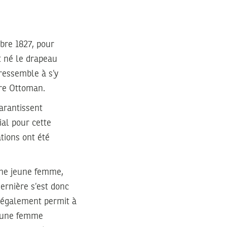
obre 1827, pour
t né le drapeau
 ressemble à s’y
ire Ottoman.
arantissent
al pour cette
tions ont été
 une jeune femme,
ernière s’est donc
a également permit à
re une femme