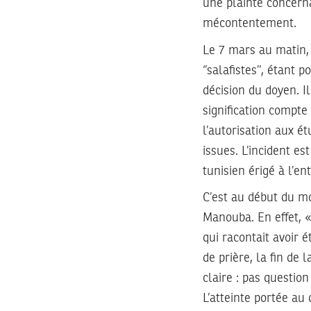
une plainte concerna
mécontentement.
Le 7 mars au matin,
‘’salafistes’’, étant
décision du doyen. I
signification compte 
l’autorisation aux é
issues. L’incident e
tunisien érigé à l’en
C’est au début du m
Manouba. En effet, «
qui racontait avoir é
de prière, la fin de
claire : pas question
L’atteinte portée au 