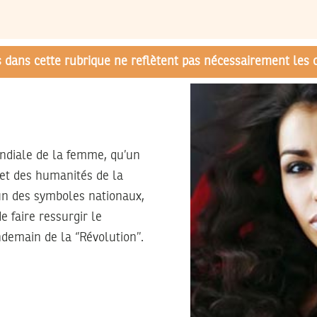
és dans cette rubrique ne reflètent pas nécessairement les 
ondiale de la femme, qu’un
s et des humanités de la
’un des symboles nationaux,
 faire ressurgir le
demain de la ‘’Révolution’’.