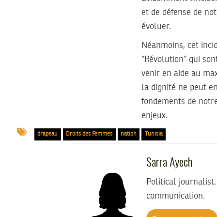
et de défense de not
évoluer.
Néanmoins, cet incid
‘’Révolution’’ qui so
venir en aide au max
la dignité ne peut e
fondements de notre 
enjeux.
drapeau
Droits des Femmes
nation
Tunisia
Sarra Ayech
Political journalist
communication.