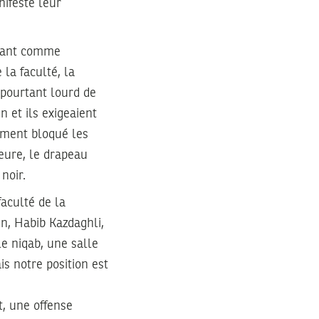
nifesté leur
érant comme
 la faculté, la
 pourtant lourd de
n et ils exigeaient
lement bloqué les
heure, le drapeau
noir.
aculté de la
en, Habib Kazdaghli,
le niqab, une salle
is notre position est
et, une offense