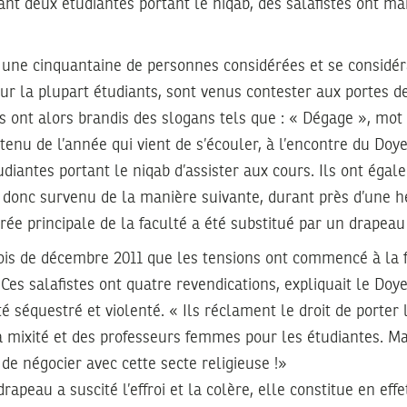
nt deux étudiantes portant le niqab, des salafistes ont ma
 une cinquantaine de personnes considérées et se consid
 pour la plupart étudiants, sont venus contester aux portes de
ls ont alors brandis des slogans tels que : « Dégage », mot
tenu de l’année qui vient de s’écouler, à l’encontre du Doye
tudiantes portant le niqab d’assister aux cours. Ils ont éga
st donc survenu de la manière suivante, durant près d’une 
trée principale de la faculté a été substitué par un drapeau 
ois de décembre 2011 que les tensions ont commencé à la f
Ces salafistes ont quatre revendications, expliquait le Doy
té séquestré et violenté. « Ils réclament le droit de porter 
 la mixité et des professeurs femmes pour les étudiantes. Ma
 de négocier avec cette secte religieuse !»
drapeau a suscité l’effroi et la colère, elle constitue en eff