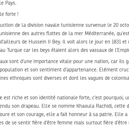
le Pays.
e forte !
truction de la division navale tunisienne survenue le 20 oct
 tunisienne des autres flottes de la mer Méditerranée, qu’es
d’ailleurs de Hussein II Bey. Il voit alors le jour en 1831 et
u Turque car les beys étaient alors des vassaux de l’Emp
ux sont d’une importance vitale pour une nation, car ils g
 population et son sentiment d’appartenance. Elément cruci
gines ethniques sont diverses et dont les vagues de colonisa
e est riche et son identité nationale forte, c’est pourquoi,
fendu son drapeau. Elle se nomme Khaoula Rachidi, cette d
voure et son courage, elle a fait honneur à sa patrie. Elle 
es de se sentir fière d’être femme mais surtout fière d’êt