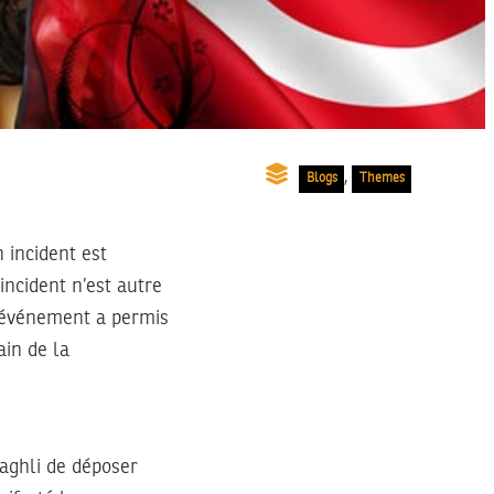
,
Blogs
Themes
 incident est
incident n’est autre
t événement a permis
ain de la
aghli de déposer