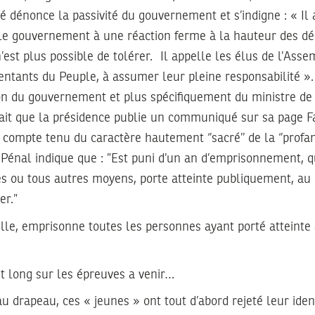
dénonce la passivité du gouvernement et s’indigne : « Il 
 le gouvernement à une réaction ferme à la hauteur des 
n’est plus possible de tolérer. Il appelle les élus de l’Ass
entants du Peuple, à assumer leur pleine responsabilité ». 
on du gouvernement et plus spécifiquement du ministre de l
 fait que la présidence publie un communiqué sur sa page F
compte tenu du caractère hautement ‘’sacré’’ de la ‘’profana
e Pénal indique que : ”Est puni d’un an d’emprisonnement, 
tes ou tous autres moyens, porte atteinte publiquement, au
er.”
lle, emprisonne toutes les personnes ayant porté atteinte
it long sur les épreuves a venir…
au drapeau, ces « jeunes » ont tout d’abord rejeté leur ident