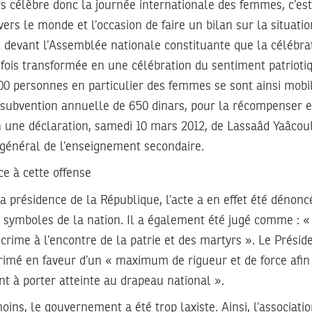
s célèbre donc la journée internationale des femmes, c’es
vers le monde et l’occasion de faire un bilan sur la situat
t devant l’Assemblée nationale constituante que la célébra
fois transformée en une célébration du sentiment patriotiq
00 personnes en particulier des femmes se sont ainsi mobi
 subvention annuelle de 650 dinars, pour la récompenser
 une déclaration, samedi 10 mars 2012, de Lassaâd Yaâcoub
 général de l’enseignement secondaire.
e à cette offense
 présidence de la République, l’acte a en effet été dénoncé,
x symboles de la nation. Il a également été jugé comme : «
rime à l’encontre de la patrie et des martyrs ». Le Présid
primé en faveur d’un « maximum de rigueur et de force afin
t à porter atteinte au drapeau national ».
ins, le gouvernement a été trop laxiste. Ainsi, l’associat