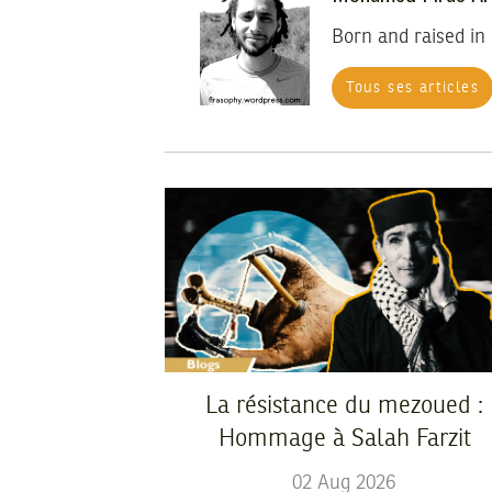
Born and raised in 
Tous ses articles
La résistance du mezoued :
Hommage à Salah Farzit
02
Aug
2026