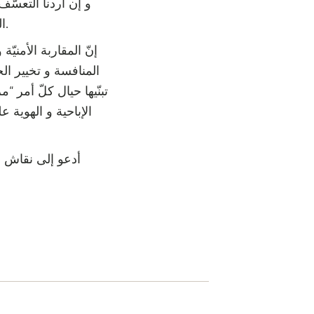
و إن أردنا التعسّ
المناهج الدّراسيّة حتّى يكون لكلّ شابّ قدر كاف من الملكات و المنطقيّة ليقرّر بنفسه.
إنّ المقاربة الأمني
المنافسة و تخيير الح
تبنّيها حيال كلّ أمر 
الإباحية و الهوية 
أدعو إلى نقاش و