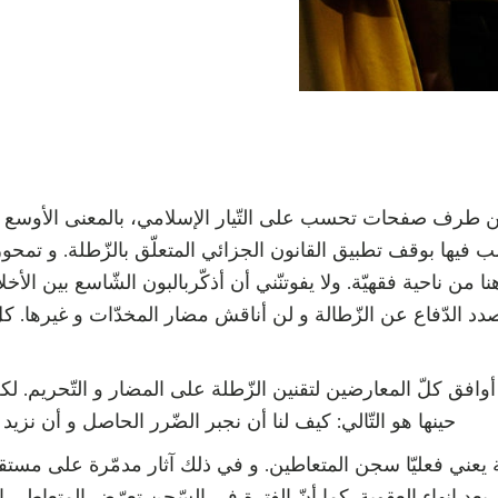
من طرف صفحات تحسب على التّيار الإسلامي، بالمعنى الأوسع لل
يها بوقف تطبيق القانون الجزائي المتعلّق بالزّطلة. و تمحورت
من ناحية فقهيّة. ولا يفوتنّني أن أذكّربالبون الشّاسع بين الأخلا
بصدد الدّفاع عن الزّطالة و لن أناقش مضار المخدّات و غيرها. كل
وافق كلّ المعارضين لتقنين الزّطلة على المضار و التّحريم. لك
حينها هو التّالي: كيف لنا أن نجبر الضّرر الحاصل و أن نزيد
ة يعني فعليّا سجن المتعاطين. و في ذلك آثار مدمّرة على مست
د إنهاء العقوبة. كما أنّ الفترة في السّجن تعرّض المتعاطي إ