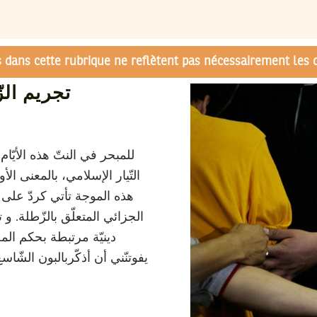
és dans cette rubrique ne reflètent pas nécessairement les 
تجريم الزّط
للمبحر في النتّ هذه الأ
التّيار الإسلامي، بالمعنى ال
هذه الموجة تأتي كردّ على
الجزائي المتعلّق بالزّطلة. و
دينيّة مرتبطة بحكم المخ
يفوتنّني أن أذكّربالبون الشّاسع