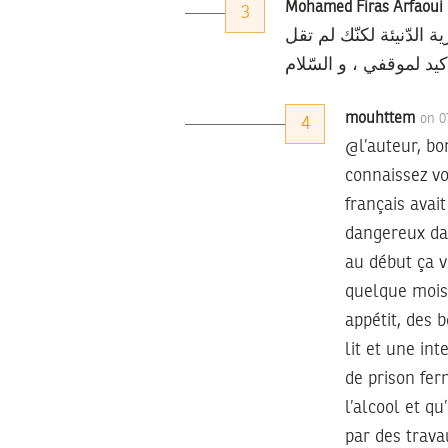
Mohamed Firas Arfaoui
3
 الدّنيئة لكنّك لم تقل
يد لموقفي ، و السّلام
mouhttem
on 0
4
@l’auteur, bo
connaissez vo
français avait
dangereux dan
au début ça 
quelque mois
appétit, des
lit et une in
de prison fe
l’alcool et q
par des trava