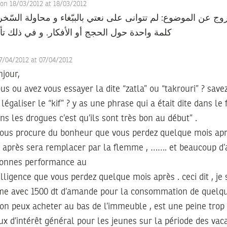
on 18/03/2012 at 18/03/2012
ج عن الموضوع: لم تتوانى على نعتي بالببّغاء و محاولة السّخرية
كلمة واحدة حول الحجج أو الأفكار. و في ذلك تأك
7/04/2012 at 07/04/2012
njour,
us ou avez vous essayer la dite “zatla” ou “takrouri” ? sav
 légaliser le “kif” ? y as une phrase qui a était dite dans le 
s les drogues c’est qu’ils sont très bon au début” .
vous procure du bonheur que vous perdez quelque mois apr
 après sera remplacer par la flemme , ……. et beaucoup d’a
 bonnes performance au
telligence que vous perdez quelque mois après . ceci dit , je
rme avec 1500 dt d’amande pour la consommation de quelq
u’on peux acheter au bas de l’immeuble , est une peine trop
ux d’intérêt général pour les jeunes sur la période des vac