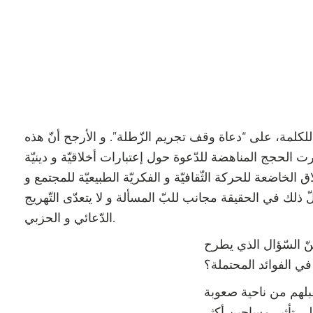
كلمة، على “دعاة وقف تجريم الزّطلة”. و الأرجح أنّ هذه
 الحجج المناهضة للدّعوة حول إعتبارات أخلاقيّة و دينيّة
ق الخاضعة للحركة الثّقافيّة و الفكريّة الطبيعيّة للمجتمع و
ّ ذلك في الحقيقة مجانب للبّ المسألة و لا يتعدّى التّهريج
الدّعائي و الحزبي.
نّ السّؤال الذي يطرح
 في الفوائد المحتملة؟
قبلهم من ناحية صعوبة
لى تأثير مساجين أكثر