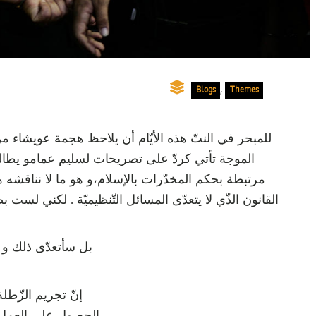
,
Blogs
Themes
للمبحر في النتّ هذه الأيّام أن يلاحظ هجمة عويشاء 
الموجة تأتي كردّ على تصريحات لسليم عمامو يطالب ف
مرتبطة بحكم المخدّرات بالإسلام،و هو ما لا نناقشه هنا 
القانون الذّي لا يتعدّى المسائل التّنظيميّة . لكني لست 
بل سأتعدّى ذلك و أ
إنّ تجريم الزّطل
الحصول على العمل بع