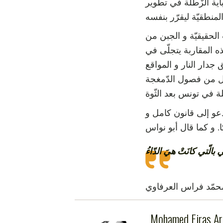
ية الزّطلة في تطوير
الحقيقيّة و الجبن من
ذه المقاربة يتجلّى في
 جدار النار و المواقع
فصل من فصول الدّمغجة
عو إلى قانون كامل و
ني بالّتي كانَتْ هيَ الدّاءُ
حمّد فراس العرفاوي
Mohamed Firas Ar