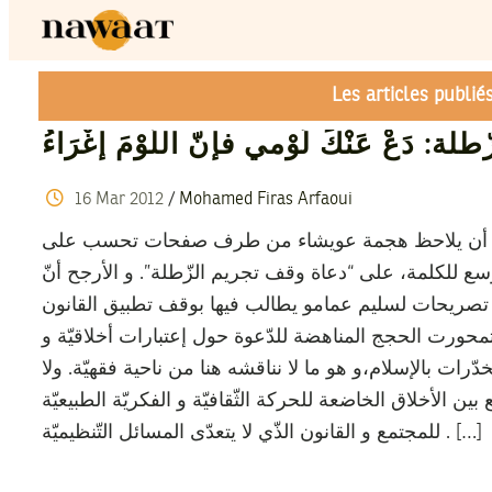
Les articles publi
لة: دَعْ عَنْكَ لَوْمي فإنّ اللّوْمَ إغْرَاءُ
16
Mar
2012
/
Mohamed Firas Arfaoui
يّام أن يلاحظ هجمة عويشاء من طرف صفحات تحسب على
أوسع للكلمة، على “دعاة وقف تجريم الزّطلة”. و الأرجح أنّ
 تصريحات لسليم عمامو يطالب فيها بوقف تطبيق القانون
 تمحورت الحجج المناهضة للدّعوة حول إعتبارات أخلاقيّة و
دّرات بالإسلام،و هو ما لا نناقشه هنا من ناحية فقهيّة. ولا
 بين الأخلاق الخاضعة للحركة الثّقافيّة و الفكريّة الطبيعيّة
للمجتمع و القانون الذّي لا يتعدّى المسائل التّنظيميّة . […]