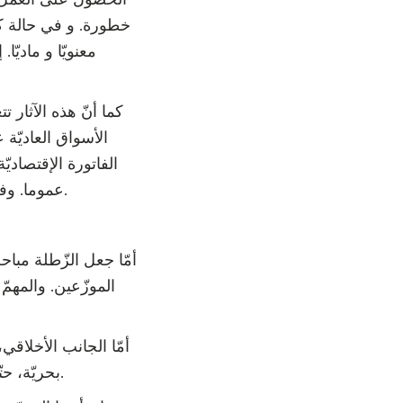
خطورة. و في حالة كو
معنويّا و ماديّا
كما أنّ هذه الآثار 
الأسواق العاديّة 
الفاتورة الإقتصادي
عموما. وفي النّهاية لا تتمكّن هذه المقاربة من القضاء على تعاطي المخدّرات رغم كلفتها العالية.
أمّا جعل الزّطلة مباح
الموزّعين. والمهم
أمّا الجانب الأخلاقي
بحريّة، حتّى تتقارع الفكرة بالفكرة و يكون النّاتج من تقرير الحركة الطّبيعيّة للمعايير المجتمعيّة.