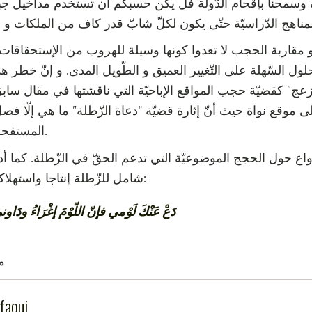
ف وسمحنا بإقحام الدّولة فل يكن حسبكم أن تستخدم مداخيل جبا
ّة و مقاربة الحجب لا تعدوا كونها وسيلة للهروب من الإستحقاقات 
لول السّهلة على التّغيير العميق و الطّويل المدى. و إنّ خطر ه
“مزعج” كقضيّة حجب المواقع الإباحيّة التي ناقشتها في مقال سابق
على موقع نواة حيث أنّ إثارة قضيّة “دعاة الزّطلة” ما هي إلّا 
المستفحلة في تونس بعد الثّوة.
اع حول الحجج الموضوعيّة التي تدعم الحقّ في الزّطلة. كما أد
شامل للزّطلة إنتاجا واستهلاكا. و كما قال أبو نواس:
دَعْ عَنْكَ لَوْمي فإنّ اللّوْمَ إغْرَاءُ ودَاو
م
faoui