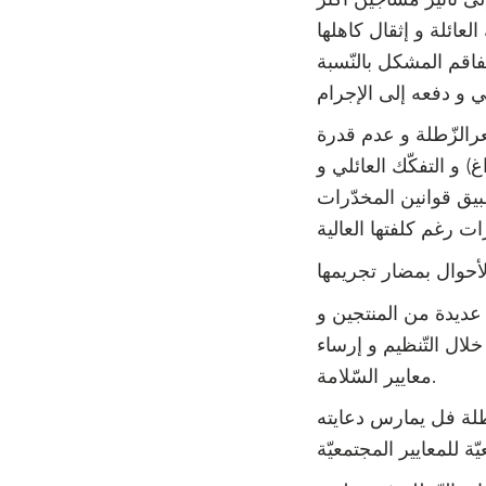
ائلة و إثقال كاهلها
لتفاقم المشكل بالنّسبة
سعرالزّطلة و عدم قدرة
) و التفكّك العائلي و
طبيق قوانين المخدّرات
 عديدة من المنتجين و
لال التّنظيم و إرساء
معايير السّلامة.
زّطلة فل يمارس دعايته