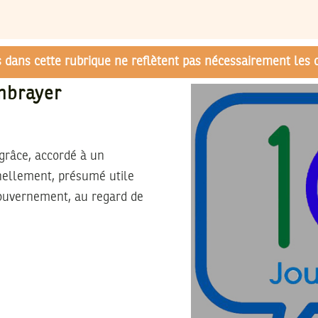
és dans cette rubrique ne reflètent pas nécessairement les 
mbrayer
 grâce, accordé à un
nellement, présumé utile
gouvernement, au regard de