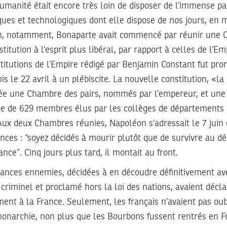
umanité était encore très loin de disposer de l’immense p
iques et technologiques dont elle dispose de nos jours, en 
n, notamment, Bonaparte avait commencé par réunir une 
itution à l’esprit plus libéral, par rapport à celles de l’Emp
titutions de l’Empire rédigé par Benjamin Constant fut pro
is le 22 avril à un plébiscite. La nouvelle constitution, 
rée une Chambre des pairs, nommés par l’empereur, et un
e de 629 membres élus par les collèges de départements 
ux deux Chambres réunies, Napoléon s’adressait le 7 juin 
nces : “soyez décidés à mourir plutôt que de survivre au d
nce”. Cinq jours plus tard, il montait au front.
sances ennemies, décidées à en découdre définitivement avec
 criminel et proclamé hors la loi des nations, avaient décla
ent à la France. Seulement, les français n’avaient pas oub
monarchie, non plus que les Bourbons fussent rentrés en F