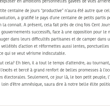
exploser en ambitions personnelles gavées de viles arrièr
tite centaine de jours “productive” n’aura été autre que cel
lution, a gratifié le pays d’une centaine de petits partis p
 la connait. A présent, cela fait près de cinq fois Cent Jour
s gouvernements successifs, face à une opposition pour le m
auger dans leurs difficultés partisanes et de camper dans 
 velléités d’action et réformettes aussi lentes, ponctuelle
e qui se veut vérisme indiscutable.
ut cela? Eh bien, il a tout le temps d’attendre, au tournant
 l’excès et bercé à grand renfort de belles promesses à l’o
 électorales. Seulement, ce jour là, le bon petit peuple, 
t, loin d’être amnésique, saura dire à notre belle élite polit