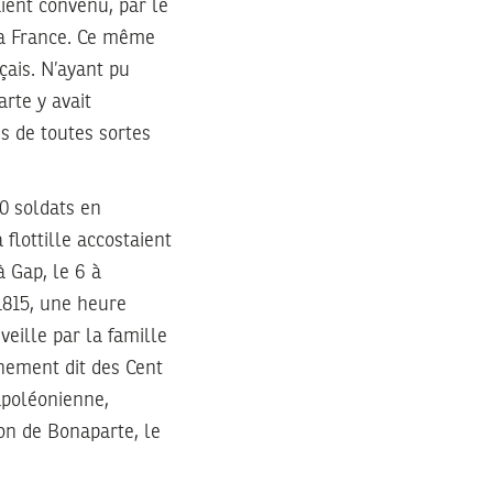
aient convenu, par le
la France. Ce même
nçais. N’ayant pu
rte y avait
s de toutes sortes
60 soldats en
flottille accostaient
à Gap, le 6 à
 1815, une heure
veille par la famille
nement dit des Cent
napoléonienne,
on de Bonaparte, le