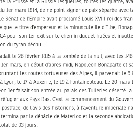
che la Prusse et la Russie lesquelles, toutes les quatre, av
u 1er mars 1814, de ne point signer de paix séparée avec 
 le Sénat de l’Empire avait proclamé Louis XVIII roi des fra
 que le titre d’empereur et la minuscule île d’Elbe, Bonapa
14 pour son 1er exil sur le chemin duquel huées et insulte
ion du tyran déchu.
’évadait le 26 février 1815 à la tombée de la nuit, avec les 14
Le 1er mars, en début d’après midi, Napoléon Bonaparte et sa 
untant les routes tortueuses des Alpes, il parvenait le 5 
 à Lyon, le 17 à Auxerre, le 19 à Fontainebleau. Le 20 mars
n 1er faisait son entrée au palais des Tuileries déserté la 
se réfugier aux Pays Bas. C’est le commencement du Gouver
 postface, de l’avis des historiens, à l’aventure impériale 
 termina par la débâcle de Waterloo et la seconde abdicati
total de 93 jours.