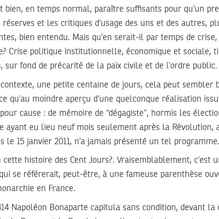
t bien, en temps normal, paraître suffisants pour qu’un pr
s réserves et les critiques d’usage des uns et des autres, p
entes, bien entendu. Mais qu’en serait-il par temps de crise
e? Crise politique institutionnelle, économique et sociale, t
, sur fond de précarité de la paix civile et de l’ordre public.
l contexte, une petite centaine de jours, cela peut sembler
-ce qu’au moindre aperçu d’une quelconque réalisation is
pour cause : de mémoire de “dégagiste”, hormis les électi
ue ayant eu lieu neuf mois seulement après la Révolution,
 le 15 janvier 2011, n’a jamais présenté un tel programme
on cette histoire des Cent Jours?. Vraisemblablement, c’est 
ui se référerait, peut-être, à une fameuse parenthèse ouv
monarchie en France.
1814 Napoléon Bonaparte capitula sans condition, devant la c