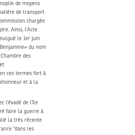
anoplie de moyens
matière de transport
Commission chargée
ire. Ainsi, l’Acte
mulgué le 1er juin
«la Benjamine» du nom
e Chambre des
et
en ces termes fort à
éshonneur et à la
 l’évadé de l’île
ré faire la guerre à
lié la très récente
rance “dans les