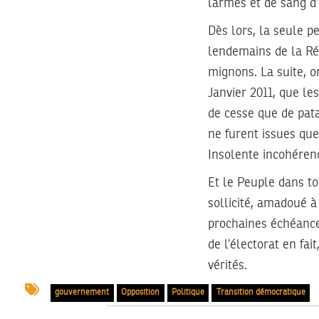
larmes et de sang d’
Dès lors, la seule pe
lendemains de la Révo
mignons. La suite, on
Janvier 2011, que le
de cesse que de pat
ne furent issues que
Insolente incohérenc
Et le Peuple dans to
sollicité, amadoué à
prochaines échéances
de l’électorat en fai
vérités.
gouvernement
Opposition
Politique
Transition démocratique