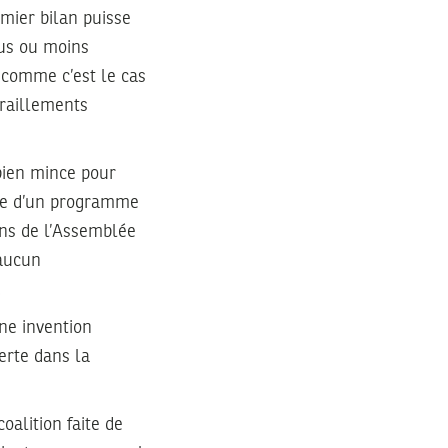
emier bilan puisse
lus ou moins
, comme c’est le cas
iraillements
 bien mince pour
sue d’un programme
ons de l’Assemblée
 aucun
.
une invention
erte dans la
oalition faite de