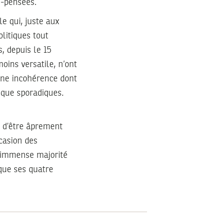
e-pensées.
le qui, juste aux
olitiques tout
s, depuis le 15
oins versatile, n’ont
une incohérence dont
s que sporadiques.
, d’être âprement
ccasion des
l’immense majorité
ique ses quatre