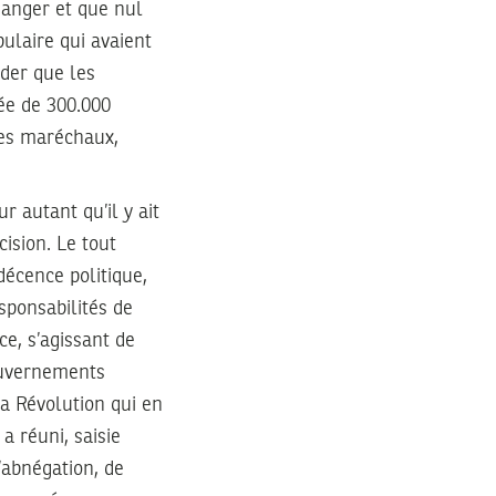
 danger et que nul
ulaire qui avaient
der que les
ée de 300.000
ses maréchaux,
r autant qu’il y ait
cision. Le tout
décence politique,
sponsabilités de
e, s’agissant de
gouvernements
la Révolution qui en
a réuni, saisie
’abnégation, de