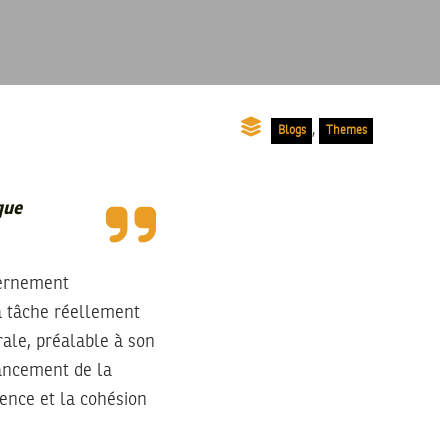
,
Blogs
Themes
que
vernement
a tâche réellement
ale, préalable à son
avancement de la
rence et la cohésion