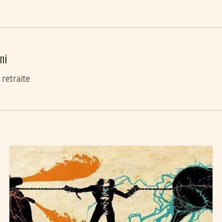
ni
 retraite
M'HAMED BOUNENNI
17
Nov
2012