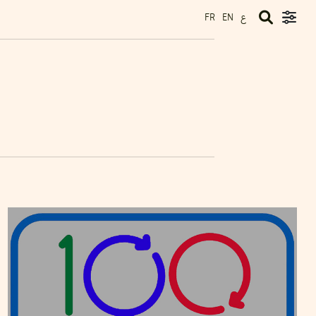
ع
FR
EN
M'HAMED BOUNENNI
26
May
2012