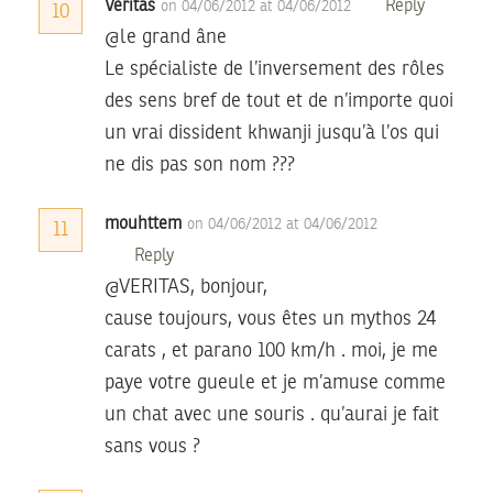
Veritas
Reply
on 04/06/2012 at 04/06/2012
10
@le grand âne
Le spécialiste de l’inversement des rôles
des sens bref de tout et de n’importe quoi
un vrai dissident khwanji jusqu’à l’os qui
ne dis pas son nom ???
mouhttem
on 04/06/2012 at 04/06/2012
11
Reply
@VERITAS, bonjour,
cause toujours, vous êtes un mythos 24
carats , et parano 100 km/h . moi, je me
paye votre gueule et je m’amuse comme
un chat avec une souris . qu’aurai je fait
sans vous ?