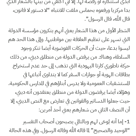
أبدى استنكاره أو رفضه لها. إلا أني أكتفي من بينها بالشعار الذي
بدا مركزيا ورفعوه بحماس ملفت للانتباه “لا دستور لا قانون،
قال الله، قال الرسول”.
الشطر الأول من هذا الشعار يعني أنهم ينكرون مؤسسة الدولة
التي تسهر على تنظيم العلاقة بين مواطنيها. وإلى هذا الحد هم
ليسوا بدعا، حيث أن الحركات الفوضوية أيضا تنكر وجود
السلطة، وهناك من يرفض الدولة من منطلق ديني، من ذلك
حركة ناطوري كارتا اليهودية التي تذهب إلى حد عدم استخراج
بطاقات الهوية أو جوازات السفر كما لا يتداوى أتباعها في
المستشفيات العمومية ولا يدرس أبناؤهم في المدارس الحكومية.
وهؤلاء أيضا يرفضون الدولة من منطلق يعتقدون أنه ديني،
حيث جعلوا الدساتير والقوانين في تعارض مع النص الديني، إلا
أن النصف الثاني من شعارهم يعني أحد أمرين:
1- إما أنه يُوحَى لهم وبالتالي يصبحون أصحاب التفسير
“الوحيد والصحيح” لما قاله الله وقاله الرسول. وفي هذه الحالة