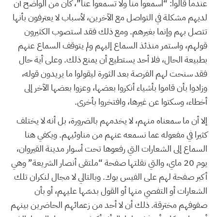
عندما قالوا: “اسمعوا منا ولا تسمعوا عنا”، كان من الواضح أن
لديهم مشكلة في التواصل مع الآخرين، لأسباب لا يعترفون بأنها
تتصل بهم وإنما بغيرهم. ومع ذلك فقد استصوب الكثيرون
قولهم، واستمر منذئذ السماع إليهم ولم يتوقف السماع عنهم
بطبيعة الحال، فلا أحد يستطيع أن يمنع ذلك. وعلى أية حال
فقد سنحت لهم الفرصة بعد الثورة ليقولوا ما يريدون قوله،
وزادوا بأن قاموا بأشياء أنكروا بعضها، وعزوا بعضها الآخر إلى
أخطاء، وسكتوا عن غيرها، وافتخروا بأخرى.
إلا أن ما سمعناه منهم، لا يخدمهم بالضرورة، بل أنه لا يختلف
كثيرا في مفعوله عما نسمعه عنهم من مناوئيهم. ويكفي هنا
السماع إلى الشعارات التي رفعوها تحت أسوار مدينة القيروان،
يوم 20 ماي، والتي نقلتها صفحة “ملتقى أنصار الشريعة” وهي
أكبر صفحة لهم على الفيس بوك. وبالتالي لا مجال لنكران تلك
الشعارات أو التفصي منها أو القول بدسّها عليهم، أو بأن
صفوفهم مخترقة. ذلك أن لا أحد من زعمائهم الحاضرين بينهم