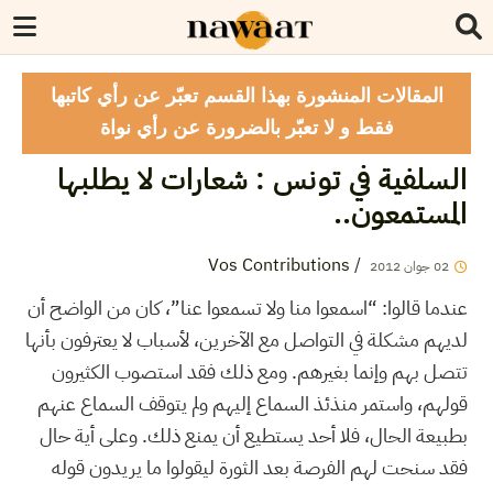
المقالات المنشورة بهذا القسم تعبّر عن رأي كاتبها
فقط و لا تعبّر بالضرورة عن رأي نواة
السلفية في تونس : شعارات لا يطلبها
المستمعون..
Vos Contributions
/
2012
جوان
02
عندما قالوا: “اسمعوا منا ولا تسمعوا عنا”، كان من الواضح أن
لديهم مشكلة في التواصل مع الآخرين، لأسباب لا يعترفون بأنها
تتصل بهم وإنما بغيرهم. ومع ذلك فقد استصوب الكثيرون
قولهم، واستمر منذئذ السماع إليهم ولم يتوقف السماع عنهم
بطبيعة الحال، فلا أحد يستطيع أن يمنع ذلك. وعلى أية حال
فقد سنحت لهم الفرصة بعد الثورة ليقولوا ما يريدون قوله