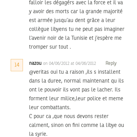
falloir les dégagérs avec la force et il va
y avoir des morts car la grande majorité
est armée jusqu’au dent grâce a leur
collègue libyens tu ne peut pas imaginer
l’avenir noir de la Tunisie et j’espère me
tromper sur tout .
nazou
Reply
on 04/06/2012 at 04/06/2012
14
@veritas oui tu a raison ,ils s installent
dans la duree, normal maintenant qu ils
ont le pouvoir ils vont pas le lacher. Ils
forment leur milice,leur police et meme
leur combattants.
C pour ca ,que nous devons rester
calment, sinon on fini comme la libye ou
la syrie.