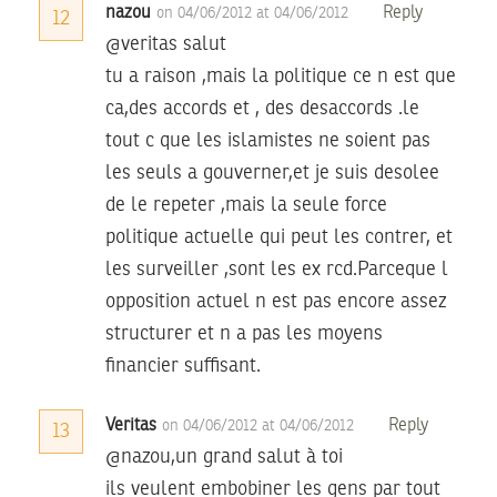
nazou
Reply
on 04/06/2012 at 04/06/2012
12
@veritas salut
tu a raison ,mais la politique ce n est que
ca,des accords et , des desaccords .le
tout c que les islamistes ne soient pas
les seuls a gouverner,et je suis desolee
de le repeter ,mais la seule force
politique actuelle qui peut les contrer, et
les surveiller ,sont les ex rcd.Parceque l
opposition actuel n est pas encore assez
structurer et n a pas les moyens
financier suffisant.
Veritas
Reply
on 04/06/2012 at 04/06/2012
13
@nazou,un grand salut à toi
ils veulent embobiner les gens par tout