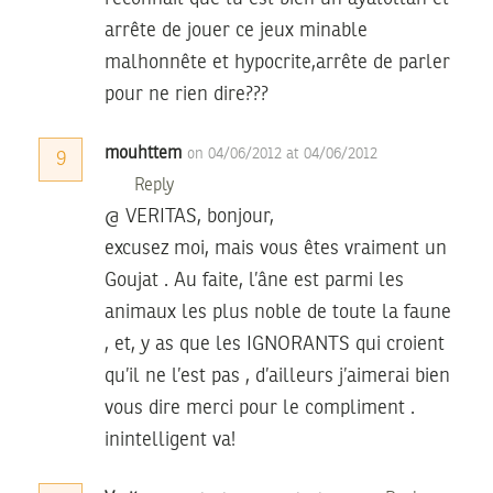
arrête de jouer ce jeux minable
malhonnête et hypocrite,arrête de parler
pour ne rien dire???
mouhttem
on 04/06/2012 at 04/06/2012
9
Reply
@ VERITAS, bonjour,
excusez moi, mais vous êtes vraiment un
Goujat . Au faite, l’âne est parmi les
animaux les plus noble de toute la faune
, et, y as que les IGNORANTS qui croient
qu’il ne l’est pas , d’ailleurs j’aimerai bien
vous dire merci pour le compliment .
inintelligent va!