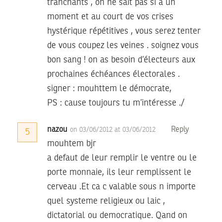
tranchants , on ne sait pas si à un
moment et au court de vos crises
hystérique répétitives , vous serez tenter
de vous coupez les veines . soignez vous
bon sang ! on as besoin d’électeurs aux
prochaines échéances électorales .
signer : mouhttem le démocrate,
PS : cause toujours tu m’intéresse ./
nazou
Reply
on 03/06/2012 at 03/06/2012
5
mouhtem bjr
a defaut de leur remplir le ventre ou le
porte monnaie, ils leur remplissent le
cerveau .Et ca c valable sous n importe
quel systeme religieux ou laic ,
dictatorial ou democratique. Qand on