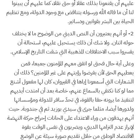
عليهم أن يقنعونا بذلك عقلا أو حتى نقلا، كما عليهم أن يبينوا
لنا أن ما قاله الله ورسوله يتناقض مع وجود الدولة، ومع تنظيم
الحياة بين البشر بقوانين ودساتير.
2- أو أنهم يعتبرون أن النص الديني من الوضوح ما لا يختلف
حوله اثنان. ولا شك أن ذلك يستحيل عليهم، استحالة أن
يفسروا سبب الاختلافات المذهبية التي شقت التاريخ الإسلامي.
وعلى أية حال فحتى لو اتفق معهم المؤمنون جميعا، فمن
يعطيهم الحق لأن يفرضوا رؤيتهم على غير المؤمنين؟ ذلك أن
الشعارات التي أسمعونا إياها في القيروان، كان لها مفعول أشنع
مما لو كنا نكتفي بالسماع عنهم، خاصة بعد أن امتدت أيديهم
لتنفيذ ما يرونه حقا بالقوة، في تحدّ سافر للدولة ومؤسساتها
ولدورها أيضا، مثلما جرى في سيدي بوزيد ثم في جندوبة. حيث
أنهم يهدفون من وراء الاعتداء على الحانات إحراج حركة النهضة
لإبراز عدم التزامها الديني، ويضربون في نفس الوقت بقوة
الاقتصاد الوطني من خلال تقديم صورة سيئة عن الوضع